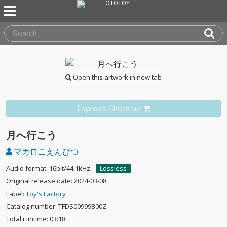
Open this artwork in new tab
Express Checkout
月へ行こう
マカロニえんぴつ
Audio format: 16bit/44.1kHz
Lossless
Original release date: 2024-03-08
Label:
Toy's Factory
Catalog number: TFDS00999B00Z
Total runtime: 03:18