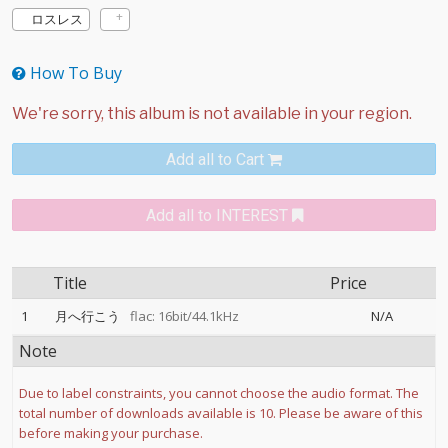
ロスレス
How To Buy
Add all to Cart
Add all to INTEREST
Title
Price
1
月へ行こう
flac: 16bit/44.1kHz
N/A
Note
Due to label constraints, you cannot choose the audio format. The
total number of downloads available is 10. Please be aware of this
before making your purchase.