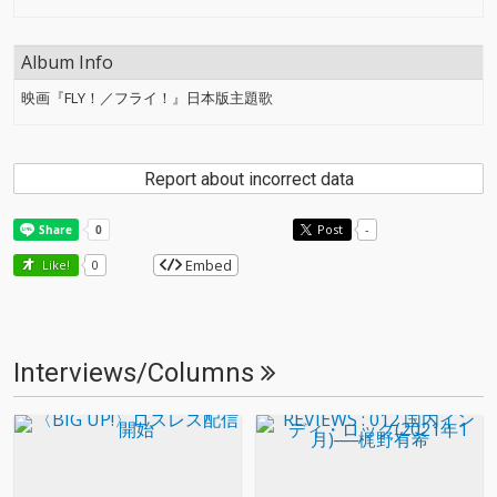
Album Info
映画『FLY！／フライ！』日本版主題歌
Report about incorrect data
Post
-
Embed
Like!
0
Interviews/Columns