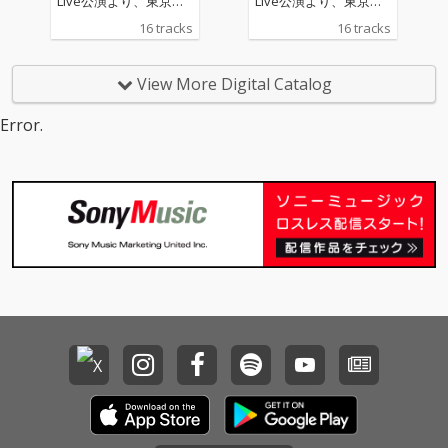
Live公演より、東京公
Live公演より、東京公
演・第二部の模様を完
演・第二部の模様を完
16 tracks
16 tracks
全収録！ マカロニえん
全収録！ マカロニえん
ぴつにとって初となっ
ぴつにとって初となっ
たBillboard Live公演で
たBillboard Live公演で
View More Digital Catalog
は、vo.はっとりが敬愛
は、vo.はっとりが敬愛
するユニコーンのプロ
するユニコーンのプロ
Error.
デューサーも務める笹
デューサーも務める笹
路正徳さんがストリン
路正徳さんがストリン
グスアレンジを手がけ
グスアレンジを手がけ
た楽曲を、ストリング
た楽曲を、ストリング
スカルテットとの共演
スカルテットとの共演
で披露。 原曲の魅力を
で披露。 原曲の魅力を
引き立てるアレンジや
引き立てるアレンジや
ライブならではの演奏
ライブならではの演奏
表現を通して、息遣い
表現を通して、息遣い
やダイナミクスまで感
やダイナミクスまで感
じられる内容となって
じられる内容となって
います。
います。