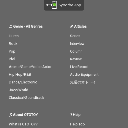
Sync the App
Genre
-
All Genres
Articles
Hi-res
Series
Rock
Interview
Pop
Column
Idol
Review
Anime/Game/Voice Actor
Live Report
Hip Hop/R&B
Audio Equipment
Dance/Electronic
先週のオトトイ
Jazz/World
Classical/Soundtrack
About OTOTOY
Help
What is OTOTOY?
Help Top