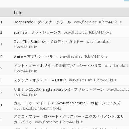
Title
1
Desperado
--
ダイアナ・クラール
wav,flac,alac: 16bit/44.1kHz
2
Sunrise
--
ノラ・ジョーンズ
wav,flac,alac: 16bit/44.1kHz
Over The Rainbow
--
メロディ・ガルドー
wav,flac,alac:
3
16bit/44.1kHz
4
Smile
--
マデリン・ペルー
wav,flac,alac: 16bit/44.1kHz
ドント・ノー・ホワイ
--
原田知世
ジェシー・ハリス
wav,flac,alac:
5
16bit/44.1kHz
6
スタック・オン・ユー
--
MEIKO
wav,flac,alac: 16bit/44.1kHz
サヨナラCOLOR (English version)
--
プリシラ・アーン
wav,flac,alac
7
16bit/44.1kHz
カム・トゥ・マイ・ドア (Acoustic Version)
--
ホセ・ジェイムズ
8
wav,flac,alac: 16bit/44.1kHz
アフロ・ブルー
--
ロバート・グラスパー・エクスペリメント
エリ
9
カ・バドゥ
wav,flac,alac: 16bit/44.1kHz