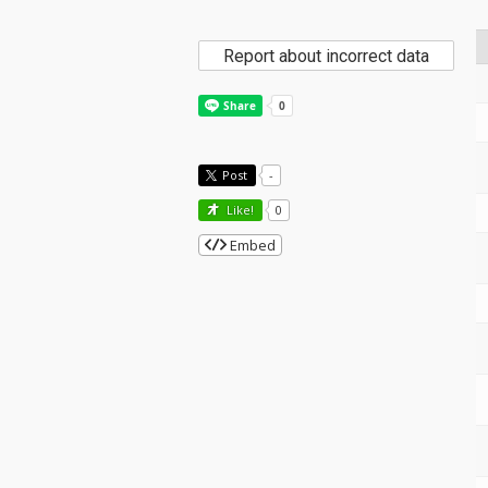
Report about incorrect data
Post
-
Like!
0
Embed