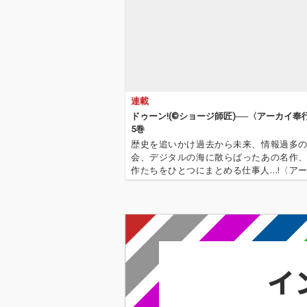
連載
ドゥーン!(©︎ショージ師匠)──〈アーカイ奉
5巻
歴史を追いかけ過去から未来、情報過多
会、デジタルの海に散らばったあの名作
作たちをひとつにまとめる仕事人…!〈ア
行〉が今日もデジタルの乱世を治める…!'''
イ奉行〉とは…'''1.過去作の最新リマスター音
これまで未配信…