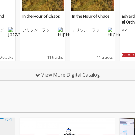
nd
In the Hour of Chaos
In the Hour of Chaos
Edvard 
al Orc
グ
アリソン・ラッセ
アリソン・ラッセ
V.A.
ル
ル
GOOD 
9 tracks
11 tracks
11 tracks
View More Digital Catalog