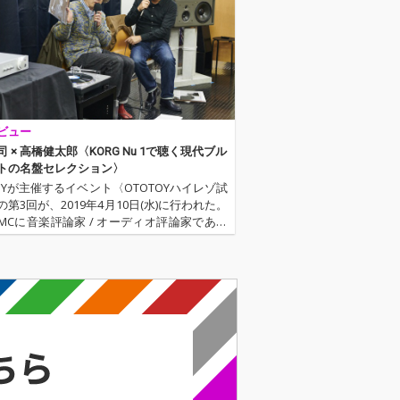
ビュー
 × 高橋健太郎〈KORG Nu 1で聴く現代ブル
トの名盤セレクション〉
TOYが主催するイベント〈OTOTOYハイレゾ試
第3回が、2019年4月10日(水)に行われた。
MCに音楽評論家 / オーディオ評論家である
太郎、今回はゲストに『ステレオ・サウン
などで健筆を振るうオーディオ評論家、山
が…