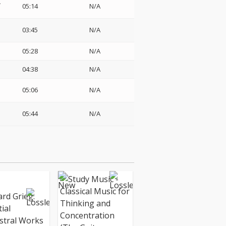
エ
05:14
N/A
03:45
N/A
05:28
N/A
04:38
N/A
05:06
N/A
05:44
N/A