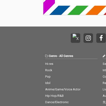
Genre
-
All Genres
Hi-res
Se
Rock
In
Pop
C
Idol
Re
Anime/Game/Voice Actor
Li
Hip Hop/R&B
Au
Dance/Electronic
先