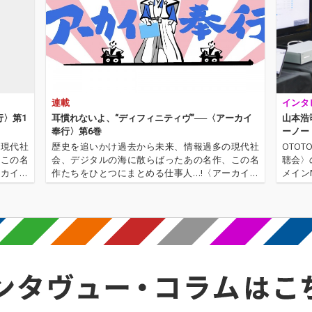
連載
インタ
行〉第1
耳慣れないよ、“ディフィニティヴ”──〈アーカイ
山本浩司
奉行〉第6巻
ーノー
の現代社
歴史を追いかけ過去から未来、情報過多の現代社
OTO
、この名
会、デジタルの海に散らばったあの名作、この名
聴会〉の
ーカイ奉
作たちをひとつにまとめる仕事人…!〈アーカイ奉
メイン
〈アーカ
行〉が今日もデジタルの乱世を治める…!'''〈アーカ
高橋健
源 2.
イ奉行〉とは…'''1.過去作の最新リマスター音源 2.
ド』誌
これまで未配信…
本浩司