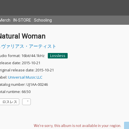
Merch
IN-STORE
Schooling
Natural Woman
ヴァリアス・アーティスト
udio format: 16bit/44.1kHz
Lossless
elease date: 2015-10-21
riginal release date: 2015-10-21
abel:
Universal Music LLC
atalog number: UJ1AA-00246
otal runtime: 66:50
ロスレス