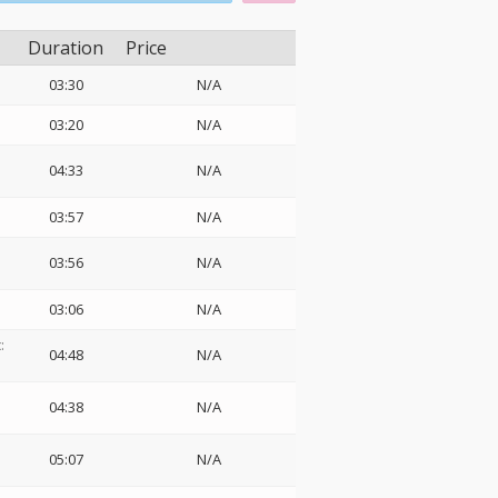
Duration
Price
03:30
N/A
03:20
N/A
04:33
N/A
03:57
N/A
03:56
N/A
03:06
N/A
:
04:48
N/A
04:38
N/A
05:07
N/A