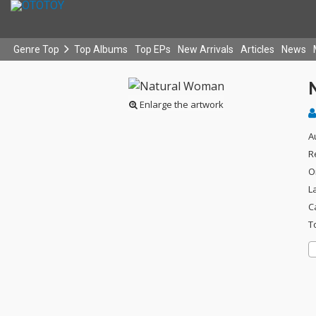
Genre Top
Top Albums
Top EPs
New Arrivals
Articles
News
Enlarge the artwork
A
R
O
L
C
T