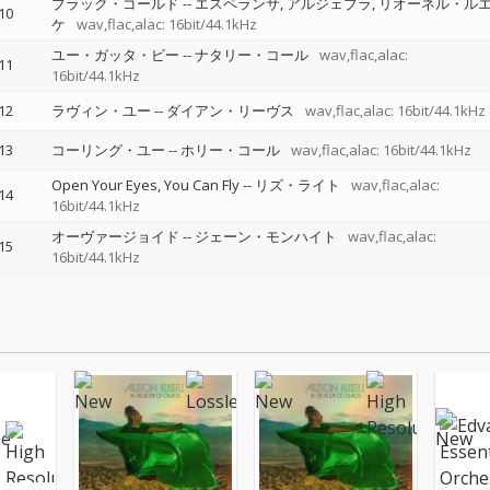
ブラック・ゴールド
--
エスペランサ
アルジェブラ
リオーネル・ル
10
ケ
wav,flac,alac: 16bit/44.1kHz
ユー・ガッタ・ビー
--
ナタリー・コール
wav,flac,alac:
11
16bit/44.1kHz
12
ラヴィン・ユー
--
ダイアン・リーヴス
wav,flac,alac: 16bit/44.1kHz
13
コーリング・ユー
--
ホリー・コール
wav,flac,alac: 16bit/44.1kHz
Open Your Eyes, You Can Fly
--
リズ・ライト
wav,flac,alac:
14
16bit/44.1kHz
オーヴァージョイド
--
ジェーン・モンハイト
wav,flac,alac:
15
16bit/44.1kHz