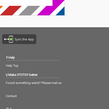
Sync the App
Help
Help Top
Make OTOTOY better
Found something weird? Please mail us
Contact
つ