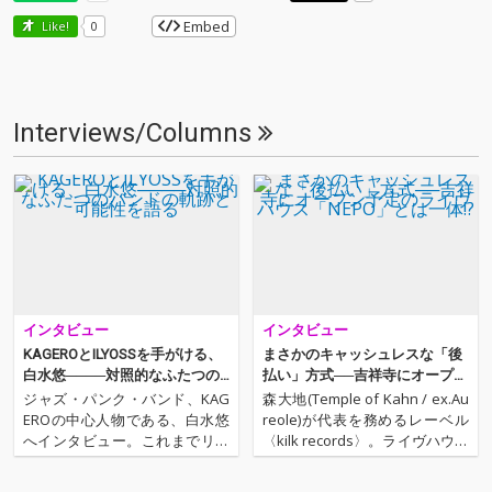
Embed
Like!
0
Interviews/Columns
インタビュー
インタビュー
KAGEROとILYOSSを手がける、
まさかのキャッシュレスな「後
白水悠────対照的なふたつの
払い」方式──吉祥寺にオープン
バンドの軌跡と可能性を語る
予定のライヴハウス「NEPO」と
ジャズ・パンク・バンド、KAG
森大地(Temple of Kahn / ex.Au
は一体!?
EROの中心人物である、白水悠
reole)が代表を務めるレーベル
へインタビュー。これまでリリ
〈kilk records〉。ライヴハウス
ースしてきた全70曲を再録音
「ヒソミネ」やカフェ「bekka
し、2022年4月1日から1日1曲ず
n」の運営、「神楽音」の立ち