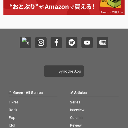
ローなミドルテンポの
ローなミドルテンポの
リズムに溶け合う心地
リズムに溶け合う心地
よいmahinaのボーカ
よいmahinaのボーカ
ルとムーディーなサッ
ルとムーディーなサッ
クスで織りなすドリー
クスで織りなすドリー
ミーなDJ HASEBEのア
ミーなDJ HASEBEのア
レンジは煌びやかな夜
レンジは煌びやかな夜
と妖艶な大人の色気を
と妖艶な大人の色気を
感じるリミックス。 ジ
感じるリミックス。 ジ
ャケットは、レーベ
ャケットは、レーベ
ル“Chilly Source”のグ
ル“Chilly Source”のグ
ラフィティアーティス
ラフィティアーティス
トとして活動するUNC
トとして活動するUNC
Sync the App
UTSが手がけ、オリジ
UTSが手がけ、オリジ
ナルのジャケットフォ
ナルのジャケットフォ
トをサンプリングし、
トをサンプリングし、
妖艶さと大人の色気を
妖艶さと大人の色気を
Genre
-
All Genres
Articles
表現したアーティステ
表現したアーティステ
ィックなアートワー
ィックなアートワー
Hi-res
Series
ク。
ク。
Rock
Interview
Pop
Column
Idol
Review