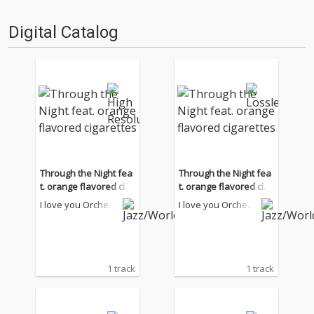
つ配信するという、驚異的な企
上げなど音楽制作以外でも新し
画を実施中のKAGERO。“REBUIL
い動きを常に続けて来たレーベ
Digital Catalog
D”をテーマに掲げ、同年6月9日
ルが新たに吉…
に終…
Through the Night fea
Through the Night fea
t. orange flavored ciga
t. orange flavored ciga
rettes
rettes
I love you Orchestr
I love you Orchestr
a Swing Style
a Swing Style
1 track
1 track