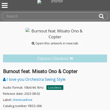
Open this artwork in new tab
Express Checkout
Burnout feat. Misato Ono & Copter
I love you Orchestra Swing Style
Audio format: 16bit/44.1kHz
Lossless
Release date: 2023-08-02
Label:
chemicadrive
Catalog number: FBSS-006