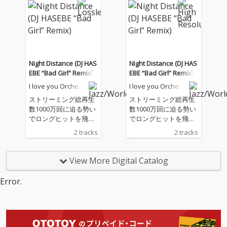
Night Distance (DJ HAS
Night Distance (DJ HAS
EBE “Bad Girl” Remix)
EBE “Bad Girl” Remix)
I love you Orchestr
I love you Orchestr
a Swing Style
a Swing Style
ストリーミング総再生
ストリーミング総再生
数1000万回に迫る勢い
数1000万回に迫る勢い
でロングヒットを飛ば
でロングヒットを飛ば
す名曲「I love you Orc
す名曲「I love you Orc
2 tracks
2 tracks
hestra Swing Style / Ni
hestra Swing Style / Ni
ght Distance feat. mah
ght Distance feat. mah
ina」を日本のHip Ho
ina」を日本のHip Ho
View More Digital Catalog
p、R&Bシーンで最重
p、R&Bシーンで最重
要人物の一人であるD
要人物の一人であるD
Error.
J・プロデューサーDJ H
J・プロデューサーDJ H
ASEBEがスペシャルリ
ASEBEがスペシャルリ
ミックス！ オリジナル
ミックス！ オリジナル
のメロウでチルなグル
のメロウでチルなグル
ーヴはそのままに。 ス
ーヴはそのままに。 ス