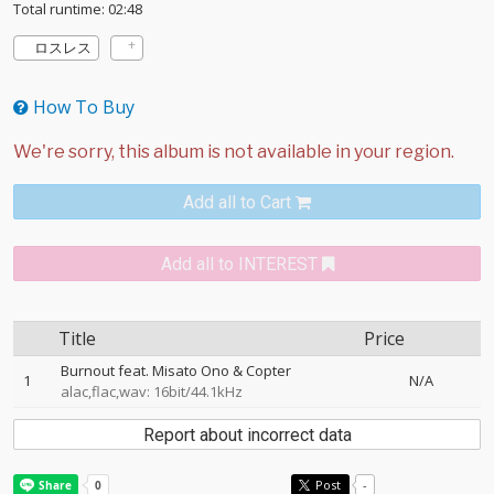
Total runtime: 02:48
ロスレス
How To Buy
Add all to Cart
Add all to INTEREST
Title
Price
Burnout feat. Misato Ono & Copter
1
N/A
alac,flac,wav: 16bit/44.1kHz
Report about incorrect data
Post
-