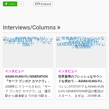
Embed
Like!
1
Interviews/Columns
インタビュー
インタビュー
ASIAN KUNG-FU GENERATION
世界基準のフレッシュなサウン
『サーフ ブンガク カマクラ』、
ドを求めて──ASIAN KUNG-FU
ついに完結！
GENERATION新作をハイレゾ配
2008年にリリースされた『サー
ついにOTOTOYでもASIAN KUN
信開始
フ ブンガク カマクラ』は、藤沢
G-FU GENERATION作品の配信が
駅から鎌倉駅までの全15駅を通
スタート。まずは、2018年末に
過する、通称“江ノ電”の駅名を
リリースされた、目下の最新作
冠した楽曲のみを収録するとい
『ホームタウン』と、CDではそ