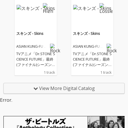
y Revolutions"』は早
y Revolutions"』は早
くも完売、さらには4
くも完売、さらには4
月にはジャカルタ(イン
月にはジャカルタ(イン
ドネシア)、6～7月には
ドネシア)、6～7月には
メキシコやチリなどを
メキシコやチリなどを
予定している南米ツア
予定している南米ツア
スキンズ - Skins
スキンズ - Skins
ーも控え、国内外で注
ーも控え、国内外で注
目されているアジカ
目されているアジカ
ASIAN KUNG-FU GE
ASIAN KUNG-FU GE
ン。 そんな彼らの新曲
ン。 そんな彼らの新曲
NERATION
NERATION
「スキンズ」が、TVア
「スキンズ」が、TVア
TVアニメ「Dr.STONE S
TVアニメ「Dr.STONE S
ニメ「Dr.STONE SCIEN
ニメ「Dr.STONE SCIEN
CIENCE FUTURE」最終
CIENCE FUTURE」最終
CE FUTURE」 第3クー
CE FUTURE」 第3クー
(ファイナル)シーズン
(ファイナル)シーズン
ルオープニングテーマ
ルオープニングテーマ
第3クールオープニン
第3クールオープニン
1 track
1 track
へ抜擢!軽やかに刻まれ
へ抜擢!軽やかに刻まれ
グテーマ
グテーマ
たリズムに、思わず身
たリズムに、思わず身
体を揺らしたくなるよ
体を揺らしたくなるよ
View More Digital Catalog
うなグルーヴ感がある
うなグルーヴ感がある
楽曲を是非楽しんでも
楽曲を是非楽しんでも
Error.
らいたい。
らいたい。