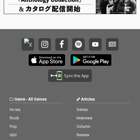
Sync the App
Genre
-
All Genres
Articles
Hi-res
Series
Rock
Interview
Pop
Column
Idol
Review