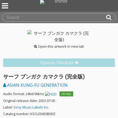
Open this artwork in new tab
Express Checkout
サーフ ブンガク カマクラ (完全版)
ASIAN KUNG-FU GENERATION
Audio format: 24bit/96kHz
Hi-res
Original release date: 2023-07-05
Label:
Sony Music Labels Inc.
Catalog number: KSCL03450B00Z