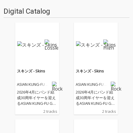
うコンセプト・アルバム。当時
の初回生産限定盤に付属ディス
発表された盤には10駅分の楽曲
クとして収録されていた『Can't
Digital Catalog
が収録されていたが、その全て
Sleep EP』の…
を再録した音源と…
スキンズ - Skins
スキンズ - Skins
ASIAN KUNG-FU GE
ASIAN KUNG-FU GE
NERATION
NERATION
2026年4月にバンド結
2026年4月にバンド結
成30周年イヤーを迎え
成30周年イヤーを迎え
るASIAN KUNG-FU GEN
るASIAN KUNG-FU GEN
ERATION。 30周年イヤ
ERATION。 30周年イヤ
2 tracks
2 tracks
ーをスタートさせる有
ーをスタートさせる有
明アリーナ2daysライ
明アリーナ2daysライ
ブ『30th Anniversary
ブ『30th Anniversary
Special Concert "Thirt
Special Concert "Thirt