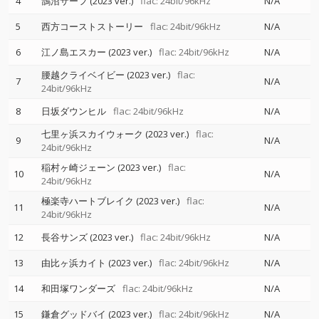
4
鵠沼サーフ (2023 ver.)
flac: 24bit/96kHz
N/A
5
西方コーストストーリー
flac: 24bit/96kHz
N/A
6
江ノ島エスカー (2023 ver.)
flac: 24bit/96kHz
N/A
腰越クライベイビー (2023 ver.)
flac:
7
N/A
24bit/96kHz
8
日坂ダウンヒル
flac: 24bit/96kHz
N/A
七里ヶ浜スカイウォーク (2023 ver.)
flac:
9
N/A
24bit/96kHz
稲村ヶ崎ジェーン (2023 ver.)
flac:
10
N/A
24bit/96kHz
極楽寺ハートブレイク (2023 ver.)
flac:
11
N/A
24bit/96kHz
12
長谷サンズ (2023 ver.)
flac: 24bit/96kHz
N/A
13
由比ヶ浜カイト (2023 ver.)
flac: 24bit/96kHz
N/A
14
和田塚ワンダーズ
flac: 24bit/96kHz
N/A
15
鎌倉グッドバイ (2023 ver.)
flac: 24bit/96kHz
N/A