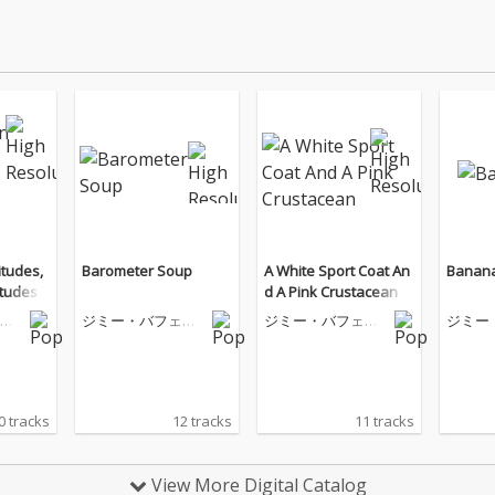
itudes,
Barometer Soup
A White Sport Coat An
Banan
itudes
d A Pink Crustacean
ッ
ジミー・バフェッ
ジミー・バフェッ
ジミー
ト
ト
ト
0 tracks
12 tracks
11 tracks
View More Digital Catalog