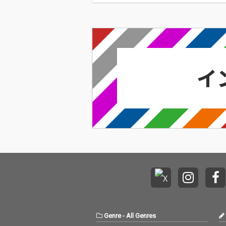
行〉が今日もデジタルの乱世を治める…!'''
イ奉行〉とは…'''1.過去作の最新リマスター音
これまで未配信…
Genre
-
All Genres