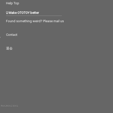
Help Top
Make OTOTOY better
Found something weird? Please mail us
Contact
つ
退会
 RIAJ80023001