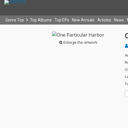
Genre Top
Top Albums
Top EPs
New Arrivals
Articles
News
Enlarge the artwork
A
R
O
L
T