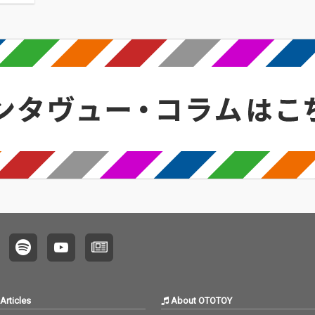
〈アーカ
源 2.
Articles
About OTOTOY