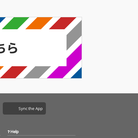
Sync the App
Help