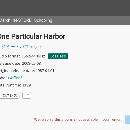
Merch
IN-STORE
Schooling
One Particular Harbor
ジミー・バフェット
udio format: 16bit/44.1kHz
Lossless
elease date: 2008-05-08
riginal release date: 1987-01-01
abel:
Geffen*
otal runtime: 40:29
ロスレス