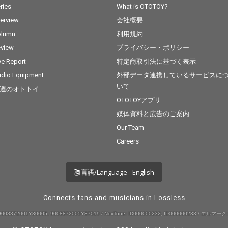
ries
What is OTOTOY?
terview
会社概要
olumn
利用規約
view
プライバシー・ポリシー
ve Report
特定商取引法に基づく表示
dio Equipment
外部データ連携しているサービスに
いて
週のオトトイ
OTOTOYアプリ
媒体資料と広告のご案内
Our Team
Careers
言語/Language - English
Connects fans and musicians in Lossless
008872001Y30005, 9008872005Y37019 / NexTone: ID000000232, ID000000233 / エルマーク: