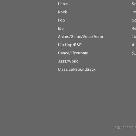
Hi-res
Se
Rock
In
Pop
C
Idol
Re
Anime/Game/Voice Actor
Li
Hip Hop/R&B
Au
Dance/Electronic
先
Jazz/World
Classical/Soundtrack
許諾 JASRAC: 9