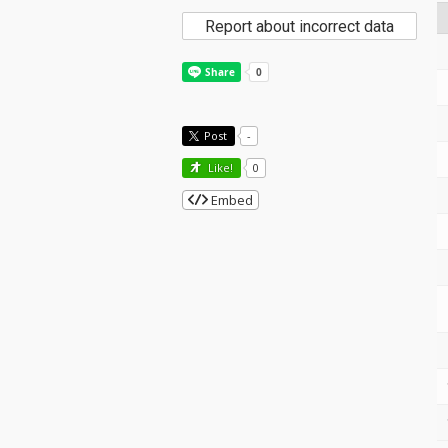
Report about incorrect data
Post
-
Like!
0
Embed