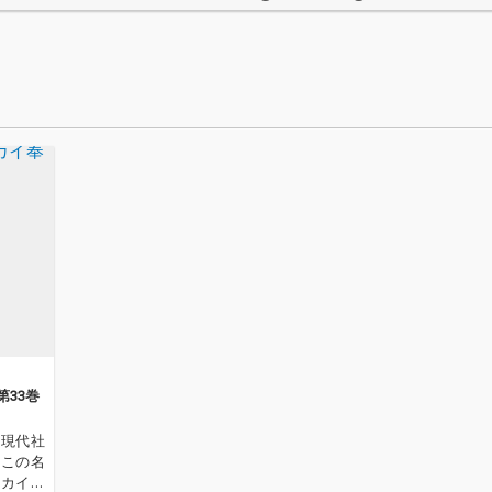
第33巻
の現代社
、この名
ーカイ奉