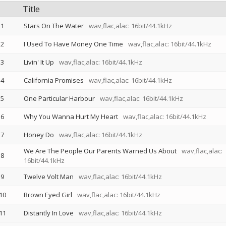
Title
1
Stars On The Water
wav,flac,alac: 16bit/44.1kHz
2
I Used To Have Money One Time
wav,flac,alac: 16bit/44.1kHz
3
Livin' It Up
wav,flac,alac: 16bit/44.1kHz
4
California Promises
wav,flac,alac: 16bit/44.1kHz
5
One Particular Harbour
wav,flac,alac: 16bit/44.1kHz
6
Why You Wanna Hurt My Heart
wav,flac,alac: 16bit/44.1kHz
7
Honey Do
wav,flac,alac: 16bit/44.1kHz
We Are The People Our Parents Warned Us About
wav,flac,alac:
8
16bit/44.1kHz
9
Twelve Volt Man
wav,flac,alac: 16bit/44.1kHz
10
Brown Eyed Girl
wav,flac,alac: 16bit/44.1kHz
11
Distantly In Love
wav,flac,alac: 16bit/44.1kHz