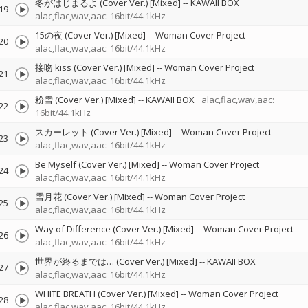
冬がはじまるよ (Cover Ver.) [Mixed]
--
KAWAII BOX
19
alac,flac,wav,aac: 16bit/44.1kHz
15の夜 (Cover Ver.) [Mixed]
--
Woman Cover Project
20
alac,flac,wav,aac: 16bit/44.1kHz
接吻 kiss (Cover Ver.) [Mixed]
--
Woman Cover Project
21
alac,flac,wav,aac: 16bit/44.1kHz
粉雪 (Cover Ver.) [Mixed]
--
KAWAII BOX
alac,flac,wav,aac:
22
16bit/44.1kHz
スカーレット (Cover Ver.) [Mixed]
--
Woman Cover Project
23
alac,flac,wav,aac: 16bit/44.1kHz
Be Myself (Cover Ver.) [Mixed]
--
Woman Cover Project
24
alac,flac,wav,aac: 16bit/44.1kHz
雪月花 (Cover Ver.) [Mixed]
--
Woman Cover Project
25
alac,flac,wav,aac: 16bit/44.1kHz
Way of Difference (Cover Ver.) [Mixed]
--
Woman Cover Project
26
alac,flac,wav,aac: 16bit/44.1kHz
世界が終るまでは… (Cover Ver.) [Mixed]
--
KAWAII BOX
27
alac,flac,wav,aac: 16bit/44.1kHz
WHITE BREATH (Cover Ver.) [Mixed]
--
Woman Cover Project
28
alac,flac,wav,aac: 16bit/44.1kHz