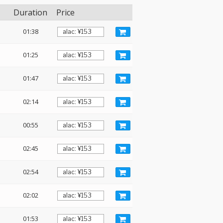
Duration
Price
01:38
01:25
01:47
02:14
00:55
02:45
02:54
02:02
01:53