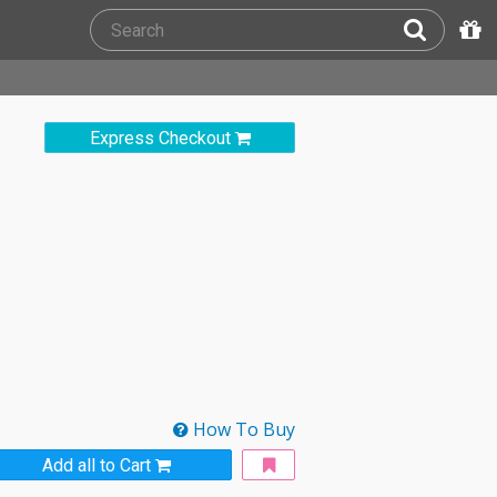
Express Checkout
How To Buy
Add all to Cart