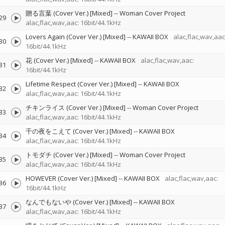
贈る言葉 (Cover Ver.) [Mixed]
--
Woman Cover Project
29
alac,flac,wav,aac: 16bit/44.1kHz
Lovers Again (Cover Ver.) [Mixed]
--
KAWAII BOX
alac,flac,wav,aac
30
16bit/44.1kHz
花 (Cover Ver.) [Mixed]
--
KAWAII BOX
alac,flac,wav,aac:
31
16bit/44.1kHz
Lifetime Respect (Cover Ver.) [Mixed]
--
KAWAII BOX
32
alac,flac,wav,aac: 16bit/44.1kHz
チキンライス (Cover Ver.) [Mixed]
--
Woman Cover Project
33
alac,flac,wav,aac: 16bit/44.1kHz
千の夜をこえて (Cover Ver.) [Mixed]
--
KAWAII BOX
34
alac,flac,wav,aac: 16bit/44.1kHz
トモダチ (Cover Ver.) [Mixed]
--
Woman Cover Project
35
alac,flac,wav,aac: 16bit/44.1kHz
HOWEVER (Cover Ver.) [Mixed]
--
KAWAII BOX
alac,flac,wav,aac:
36
16bit/44.1kHz
なんでもないや (Cover Ver.) [Mixed]
--
KAWAII BOX
37
alac,flac,wav,aac: 16bit/44.1kHz