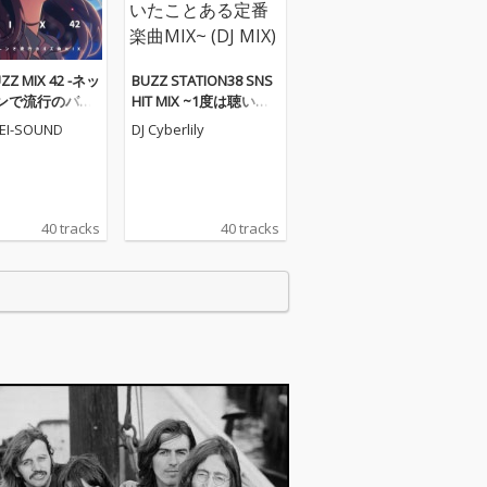
ZZ MIX 42 -ネッ
BUZZ STATION38 SNS
ンで流行のバズ
HIT MIX ~1度は聴いた
DJ MIX)
ことある定番楽曲MIX~
EI-SOUND
DJ Cyberlily
(DJ MIX)
40 tracks
40 tracks