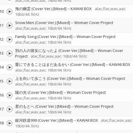
alac,flac,wav,aac: 16bit/44.1kHz
海の幽霊 (Cover Ver.) [Mixed]
--
KAWAII BOX
alac,flac,wav,aac:
10
16bit/44.1kHz
Snow Men (Cover Ver.) [Mixed]
--
Woman Cover Project
11
alac,flac,wav,aac: 16bit/44.1kHz
Family Song (Cover Ver.) [Mixed]
--
Woman Cover Project
12
alac,flac,wav,aac: 16bit/44.1kHz
別の人の彼女になったよ (Cover Ver.) [Mixed]
--
Woman Cover
13
Project
alac,flac,wav,aac: 16bit/44.1kHz
愛にできることはまだあるかい (Cover Ver.) [Mixed]
--
KAWAII BOX
14
alac,flac,wav,aac: 16bit/44.1kHz
上を向いて歩こう (Cover Ver.) [Mixed]
--
Woman Cover Project
15
alac,flac,wav,aac: 16bit/44.1kHz
陽の光 (Cover Ver.) [Mixed]
--
Woman Cover Project
16
alac,flac,wav,aac: 16bit/44.1kHz
君のもとへ (Cover Ver.) [Mixed]
--
Woman Cover Project
17
alac,flac,wav,aac: 16bit/44.1kHz
銀河鉄道999 (Cover Ver.) [Mixed]
--
KAWAII BOX
alac,flac,wav,aac:
18
16bit/44.1kHz