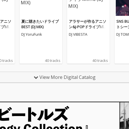
アニソ
夏に聴きたいドライブ
アラサーが作るアニソ
SNS BU
ブMIX1
BEST (DJ MIX)
ン&J-POPドライブMIX1
トシー
8 (DJ MIX)
曲MIX- (
DJ YoruFunk
DJ VIBESTA
DJ TOM
0 tracks
40 tracks
40 tracks
View More Digital Catalog