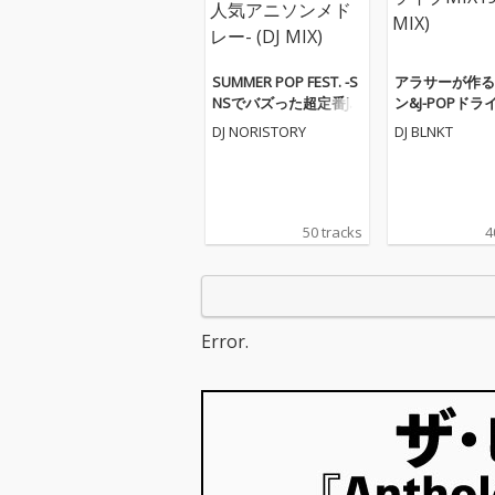
SUMMER POP FEST. -S
アラサーが作る
NSでバズった超定番J-P
ン&J-POPドライ
OP&人気アニソンメド
9 (DJ MIX)
DJ NORISTORY
DJ BLNKT
レー- (DJ MIX)
50 tracks
4
Error.