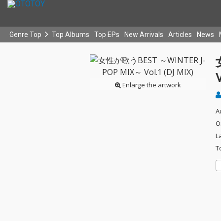
Genre Top
Top Albums
Top EPs
New Arrivals
Articles
News
V
Enlarge the artwork
A
O
L
T