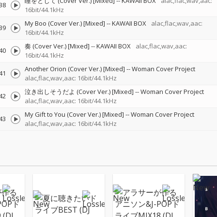
瞳をとじて (Cover Ver.) [Mixed]
--
KAWAII BOX
alac,flac,wav,aac:
38
16bit/44.1kHz
My Boo (Cover Ver.) [Mixed]
--
KAWAII BOX
alac,flac,wav,aac:
39
16bit/44.1kHz
奏 (Cover Ver.) [Mixed]
--
KAWAII BOX
alac,flac,wav,aac:
40
16bit/44.1kHz
Another Orion (Cover Ver.) [Mixed]
--
Woman Cover Project
41
alac,flac,wav,aac: 16bit/44.1kHz
泣き出しそうだよ (Cover Ver.) [Mixed]
--
Woman Cover Project
42
alac,flac,wav,aac: 16bit/44.1kHz
My Gift to You (Cover Ver.) [Mixed]
--
Woman Cover Project
43
alac,flac,wav,aac: 16bit/44.1kHz