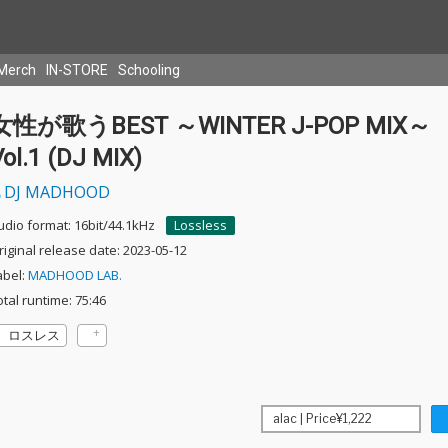
Merch
IN-STORE
Schooling
女性が歌うBEST ～WINTER J-POP MIX～
ol.1 (DJ MIX)
DJ MADHOOD
udio format: 16bit/44.1kHz
Lossless
riginal release date: 2023-05-12
abel:
MADHOOD LAB.
otal runtime: 75:46
ロスレス