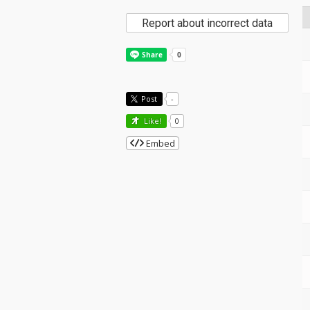
Report about incorrect data
Post
-
Like!
0
Embed