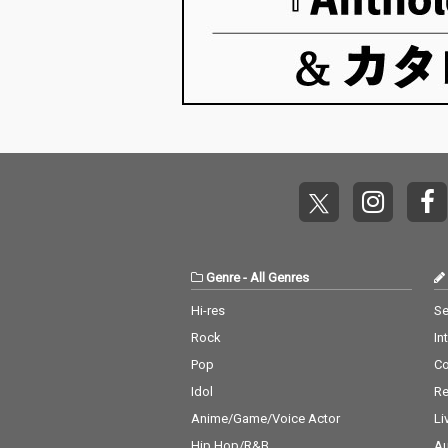
Genre
-
All Genres
Hi-res
Se
Rock
In
Pop
C
Idol
Re
Anime/Game/Voice Actor
Li
Hip Hop/R&B
Au