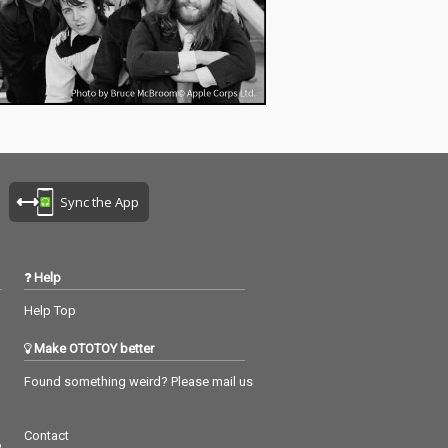
Sync the App
Help
Help Top
Make OTOTOY better
Found something weird? Please mail us
Contact
つ