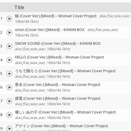
Title
猫 (Cover Ver.) [Mixed]
--
Woman Cover Project
alac,flac,wav,aac:
1
16bit/44.1kHz
orion (Cover Ver.) [Mixed]
--
KAWAII BOX
alac,flac,wav,aac:
2
16bit/44.1kHz
SNOW SOUND (Cover Ver.) [Mixed]
--
KAWAII BOX
3
alac,flac,wav,aac: 16bit/44.1kHz
HELLO (Cover Ver.) [Mixed]
--
Woman Cover Project
4
alac,flac,wav,aac: 16bit/44.1kHz
うちで踊ろう (Cover Ver.) [Mixed]
--
Woman Cover Project
5
alac,flac,wav,aac: 16bit/44.1kHz
香水 (Cover Ver.) [Mixed]
--
Woman Cover Project
6
alac,flac,wav,aac: 16bit/44.1kHz
感電 (Cover Ver.) [Mixed]
--
Woman Cover Project
7
alac,flac,wav,aac: 16bit/44.1kHz
優しいあの子 (Cover Ver.) [Mixed]
--
Woman Cover Project
8
alac,flac,wav,aac: 16bit/44.1kHz
アゲイン (Cover Ver.) [Mixed]
--
Woman Cover Project
9