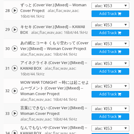
ずっと (Cover Ver.) [Mixed]
--
Woman
28
Cover Project
alac,flac,wav,aac:
Add Track
16bit/44.1kHz
キセキ (Cover Ver.) [Mixed]
--
KAWAII
29
BOX
alac,flac,wav,aac: 16bit/44.1kHz
Add Track
あの紙ヒコーキ くもり空わって (Cover
30
Ver.) [Mixed]
--
Woman Cover Project
Add Track
alac,flac,wav,aac: 16bit/44.1kHz
アイネクライネ (Cover Ver.) [Mixed]
--
31
KAWAII BOX
alac,flac,wav,aac:
Add Track
16bit/44.1kHz
WOW WAR TONIGHT ～時には起こせよ
ムーヴメント (Cover Ver.) [Mixed]
--
32
Woman Cover Project
Add Track
alac,flac,wav,aac: 16bit/44.1kHz
言葉にできない (Cover Ver.) [Mixed]
--
33
Woman Cover Project
Add Track
alac,flac,wav,aac: 16bit/44.1kHz
なんでもないや (Cover Ver.) [Mixed]
--
34
KAWAII BOX
alac,flac,wav,aac: