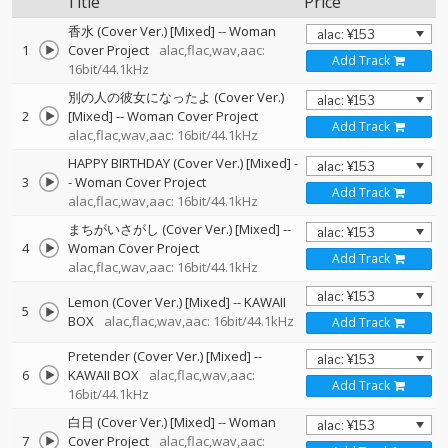
Title
Price
香水 (Cover Ver.) [Mixed]
--
Woman
1
Cover Project
alac,flac,wav,aac:
Add Track
16bit/44.1kHz
別の人の彼女になったよ (Cover Ver.)
2
[Mixed]
--
Woman Cover Project
Add Track
alac,flac,wav,aac: 16bit/44.1kHz
HAPPY BIRTHDAY (Cover Ver.) [Mixed]
-
3
-
Woman Cover Project
Add Track
alac,flac,wav,aac: 16bit/44.1kHz
まちがいさがし (Cover Ver.) [Mixed]
--
4
Woman Cover Project
Add Track
alac,flac,wav,aac: 16bit/44.1kHz
Lemon (Cover Ver.) [Mixed]
--
KAWAII
5
BOX
alac,flac,wav,aac: 16bit/44.1kHz
Add Track
Pretender (Cover Ver.) [Mixed]
--
6
KAWAII BOX
alac,flac,wav,aac:
Add Track
16bit/44.1kHz
白日 (Cover Ver.) [Mixed]
--
Woman
7
Cover Project
alac,flac,wav,aac: