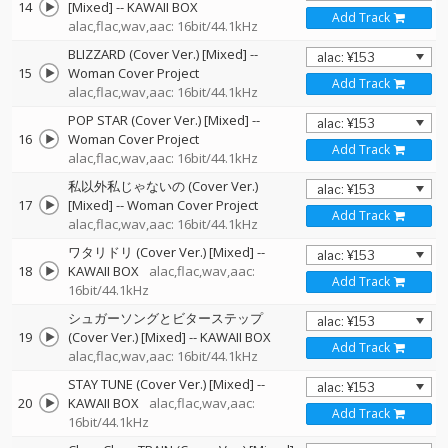
14
[Mixed]
--
KAWAII BOX
Add Track
alac,flac,wav,aac: 16bit/44.1kHz
BLIZZARD (Cover Ver.) [Mixed]
--
15
Woman Cover Project
Add Track
alac,flac,wav,aac: 16bit/44.1kHz
POP STAR (Cover Ver.) [Mixed]
--
16
Woman Cover Project
Add Track
alac,flac,wav,aac: 16bit/44.1kHz
私以外私じゃないの (Cover Ver.)
17
[Mixed]
--
Woman Cover Project
Add Track
alac,flac,wav,aac: 16bit/44.1kHz
ワタリドリ (Cover Ver.) [Mixed]
--
18
KAWAII BOX
alac,flac,wav,aac:
Add Track
16bit/44.1kHz
シュガーソングとビターステップ
19
(Cover Ver.) [Mixed]
--
KAWAII BOX
Add Track
alac,flac,wav,aac: 16bit/44.1kHz
STAY TUNE (Cover Ver.) [Mixed]
--
20
KAWAII BOX
alac,flac,wav,aac:
Add Track
16bit/44.1kHz