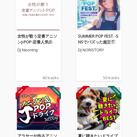
女性が歌う定番アニソ
SUMMER POP FEST. -S
ンJ-POP-定番人気曲を
NSでバズった超定番J-P
集めたBEST MIX- (DJ MI
OP&人気アニソンメド
DJ Neontrip
DJ NORISTORY
X)
レー- (DJ MIX)
40 tracks
50 tracks
アラサーが作るアニソ
夏に聴きたいドライブ