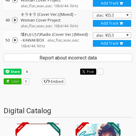
48
Woman Cover Project
Add Track
alac,flac,wav,aac: 16bit/44.1kHz
キラキラ (Cover Ver.) [Mixed]
--
49
Woman Cover Project
Add Track
alac,flac,wav,aac: 16bit/44.1kHz
壊れかけのRadio (Cover Ver.) [Mixed]
-
50
-
KAWAII BOX
alac,flac,wav,aac:
Add Track
16bit/44.1kHz
Report about incorrect data
Post
-
Embed
Like!
0
Digital Catalog