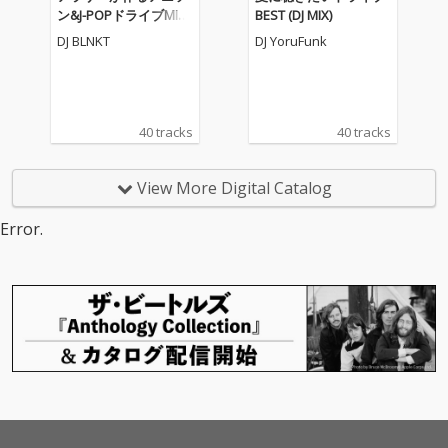
ン&J-POPドライブMIX1
BEST (DJ MIX)
9 (DJ MIX)
DJ BLNKT
DJ YoruFunk
40 tracks
40 tracks
View More Digital Catalog
Error.