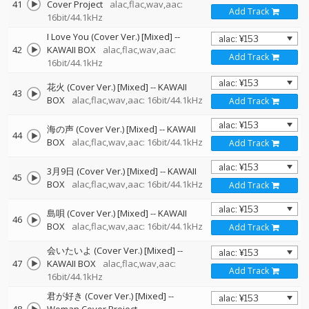
41
Cover Project
alac,flac,wav,aac:
Add Track
16bit/44.1kHz
I Love You (Cover Ver.) [Mixed]
--
42
KAWAII BOX
alac,flac,wav,aac:
Add Track
16bit/44.1kHz
花火 (Cover Ver.) [Mixed]
--
KAWAII
43
BOX
alac,flac,wav,aac: 16bit/44.1kHz
Add Track
海の声 (Cover Ver.) [Mixed]
--
KAWAII
44
BOX
alac,flac,wav,aac: 16bit/44.1kHz
Add Track
3月9日 (Cover Ver.) [Mixed]
--
KAWAII
45
BOX
alac,flac,wav,aac: 16bit/44.1kHz
Add Track
島唄 (Cover Ver.) [Mixed]
--
KAWAII
46
BOX
alac,flac,wav,aac: 16bit/44.1kHz
Add Track
会いたいよ (Cover Ver.) [Mixed]
--
47
KAWAII BOX
alac,flac,wav,aac:
Add Track
16bit/44.1kHz
君が好き (Cover Ver.) [Mixed]
--