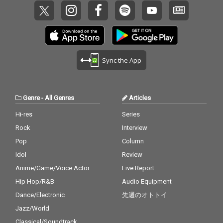
Sync the App
Genre
-
All Genres
Articles
Hi-res
Series
Rock
Interview
Pop
Column
Idol
Review
Anime/Game/Voice Actor
Live Report
Hip Hop/R&B
Audio Equipment
Dance/Electronic
先週のオトトイ
Jazz/World
Classical/Soundtrack