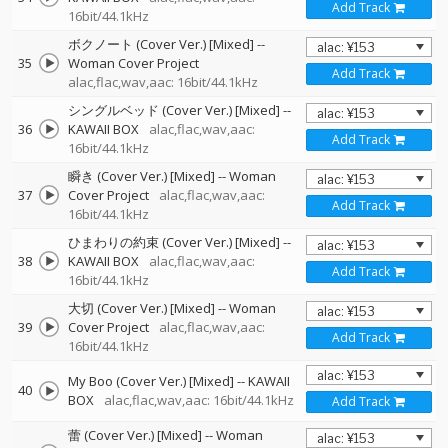
Add Track
16bit/44.1kHz
ボクノート (Cover Ver.) [Mixed]
--
35
Woman Cover Project
Add Track
alac,flac,wav,aac: 16bit/44.1kHz
シングルベッド (Cover Ver.) [Mixed]
--
36
KAWAII BOX
alac,flac,wav,aac:
Add Track
16bit/44.1kHz
瞬き (Cover Ver.) [Mixed]
--
Woman
37
Cover Project
alac,flac,wav,aac:
Add Track
16bit/44.1kHz
ひまわりの約束 (Cover Ver.) [Mixed]
--
38
KAWAII BOX
alac,flac,wav,aac:
Add Track
16bit/44.1kHz
大切 (Cover Ver.) [Mixed]
--
Woman
39
Cover Project
alac,flac,wav,aac:
Add Track
16bit/44.1kHz
My Boo (Cover Ver.) [Mixed]
--
KAWAII
40
BOX
alac,flac,wav,aac: 16bit/44.1kHz
Add Track
蕾 (Cover Ver.) [Mixed]
--
Woman