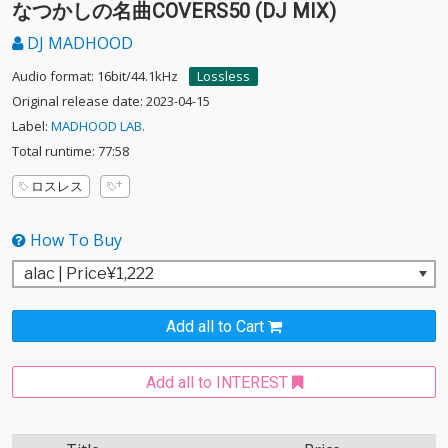
なつかしの名曲COVERS50 (DJ MIX)
DJ MADHOOD
Audio format: 16bit/44.1kHz
Lossless
Original release date: 2023-04-15
Label:
MADHOOD LAB.
Total runtime: 77:58
ロスレス
How To Buy
Add all to Cart
Add all to INTEREST