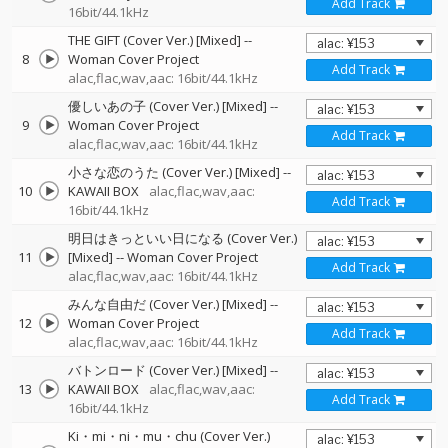
Add Track
16bit/44.1kHz
THE GIFT (Cover Ver.) [Mixed]
--
8
Woman Cover Project
Add Track
alac,flac,wav,aac: 16bit/44.1kHz
優しいあの子 (Cover Ver.) [Mixed]
--
9
Woman Cover Project
Add Track
alac,flac,wav,aac: 16bit/44.1kHz
小さな恋のうた (Cover Ver.) [Mixed]
--
10
KAWAII BOX
alac,flac,wav,aac:
Add Track
16bit/44.1kHz
明日はきっといい日になる (Cover Ver.)
11
[Mixed]
--
Woman Cover Project
Add Track
alac,flac,wav,aac: 16bit/44.1kHz
みんな自由だ (Cover Ver.) [Mixed]
--
12
Woman Cover Project
Add Track
alac,flac,wav,aac: 16bit/44.1kHz
バトンロード (Cover Ver.) [Mixed]
--
13
KAWAII BOX
alac,flac,wav,aac:
Add Track
16bit/44.1kHz
Ki・mi・ni・mu・chu (Cover Ver.)