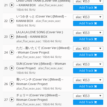
Choo Choo TRAIN (Cover Ver.) [Mixed]
21
--
KAWAII BOX
alac,flac,wav,aac:
Add Track
16bit/44.1kHz
いつかきっと (Cover Ver.) [Mixed]
--
22
KAWAII BOX
alac,flac,wav,aac:
Add Track
16bit/44.1kHz
LA LA LA LOVE SONG (Cover Ver.)
23
[Mixed]
--
KAWAII BOX
Add Track
alac,flac,wav,aac: 16bit/44.1kHz
ただ…逢いたくて (Cover Ver.) [Mixed]
-
24
-
Woman Cover Project
Add Track
alac,flac,wav,aac: 16bit/44.1kHz
SUN (Cover Ver.) [Mixed]
--
Woman
25
Cover Project
alac,flac,wav,aac:
Add Track
16bit/44.1kHz
青いベンチ (Cover Ver.) [Mixed]
--
26
Woman Cover Project
Add Track
alac,flac,wav,aac: 16bit/44.1kHz
チェリー (Cover Ver.) [Mixed]
--
27
Woman Cover Project
Add Track
alac,flac,wav,aac: 16bit/44.1kHz