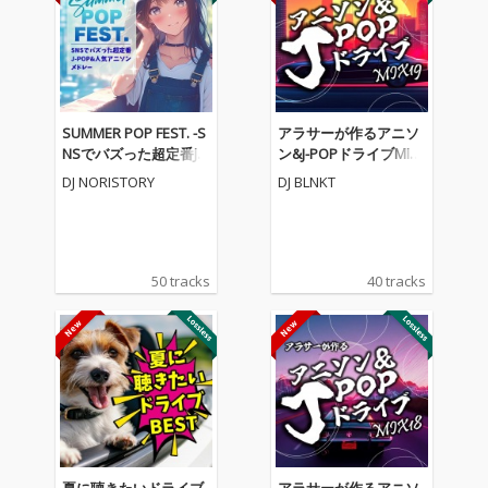
SUMMER POP FEST. -S
アラサーが作るアニソ
NSでバズった超定番J-P
ン&J-POPドライブMIX1
OP&人気アニソンメド
9 (DJ MIX)
DJ NORISTORY
DJ BLNKT
レー- (DJ MIX)
50 tracks
40 tracks