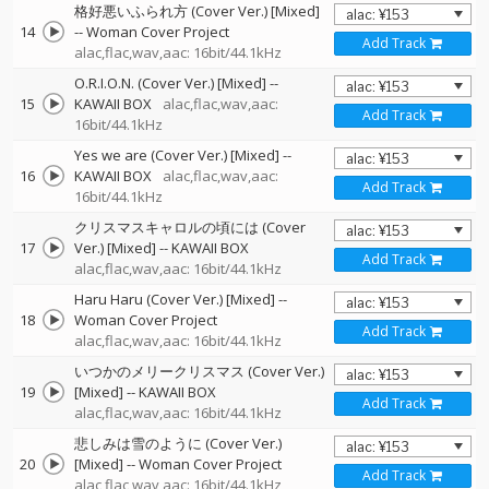
格好悪いふられ方 (Cover Ver.) [Mixed]
14
--
Woman Cover Project
Add Track
alac,flac,wav,aac: 16bit/44.1kHz
O.R.I.O.N. (Cover Ver.) [Mixed]
--
15
KAWAII BOX
alac,flac,wav,aac:
Add Track
16bit/44.1kHz
Yes we are (Cover Ver.) [Mixed]
--
16
KAWAII BOX
alac,flac,wav,aac:
Add Track
16bit/44.1kHz
クリスマスキャロルの頃には (Cover
17
Ver.) [Mixed]
--
KAWAII BOX
Add Track
alac,flac,wav,aac: 16bit/44.1kHz
Haru Haru (Cover Ver.) [Mixed]
--
18
Woman Cover Project
Add Track
alac,flac,wav,aac: 16bit/44.1kHz
いつかのメリークリスマス (Cover Ver.)
19
[Mixed]
--
KAWAII BOX
Add Track
alac,flac,wav,aac: 16bit/44.1kHz
悲しみは雪のように (Cover Ver.)
20
[Mixed]
--
Woman Cover Project
Add Track
alac,flac,wav,aac: 16bit/44.1kHz