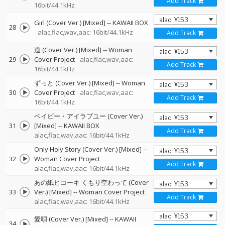
Add Track
16bit/44.1kHz
Girl (Cover Ver.) [Mixed]
--
KAWAII BOX
28
alac,flac,wav,aac: 16bit/44.1kHz
Add Track
道 (Cover Ver.) [Mixed]
--
Woman
29
Cover Project
alac,flac,wav,aac:
Add Track
16bit/44.1kHz
ずっと (Cover Ver.) [Mixed]
--
Woman
30
Cover Project
alac,flac,wav,aac:
Add Track
16bit/44.1kHz
ベイビー・アイラブユー (Cover Ver.)
31
[Mixed]
--
KAWAII BOX
Add Track
alac,flac,wav,aac: 16bit/44.1kHz
Only Holy Story (Cover Ver.) [Mixed]
--
32
Woman Cover Project
Add Track
alac,flac,wav,aac: 16bit/44.1kHz
あの紙ヒコーキ くもり空わって (Cover
33
Ver.) [Mixed]
--
Woman Cover Project
Add Track
alac,flac,wav,aac: 16bit/44.1kHz
愛唄 (Cover Ver.) [Mixed]
--
KAWAII
34