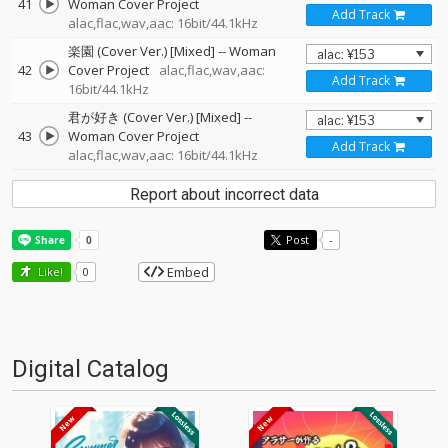
41
Woman Cover Project
Add Track
alac,flac,wav,aac: 16bit/44.1kHz
楽園 (Cover Ver.) [Mixed]
--
Woman
42
Cover Project
alac,flac,wav,aac:
Add Track
16bit/44.1kHz
君が好き (Cover Ver.) [Mixed]
--
43
Woman Cover Project
Add Track
alac,flac,wav,aac: 16bit/44.1kHz
Report about incorrect data
Post
-
Embed
Like!
0
Digital Catalog