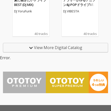
夏に聴きたいドライブ
アラサーが作るアニソ
BEST (DJ MIX)
ン&J-POPドライブMIX1
8 (DJ MIX)
DJ YoruFunk
DJ VIBESTA
40 tracks
40 tracks
View More Digital Catalog
Error.