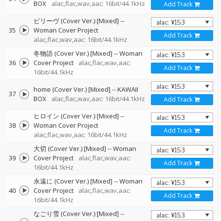
BOX
alac,flac,wav,aac: 16bit/44.1kHz
Add Track
ビリーヴ (Cover Ver.) [Mixed]
--
35
Woman Cover Project
Add Track
alac,flac,wav,aac: 16bit/44.1kHz
冬物語 (Cover Ver.) [Mixed]
--
Woman
36
Cover Project
alac,flac,wav,aac:
Add Track
16bit/44.1kHz
home (Cover Ver.) [Mixed]
--
KAWAII
37
BOX
alac,flac,wav,aac: 16bit/44.1kHz
Add Track
ヒロイン (Cover Ver.) [Mixed]
--
38
Woman Cover Project
Add Track
alac,flac,wav,aac: 16bit/44.1kHz
大切 (Cover Ver.) [Mixed]
--
Woman
39
Cover Project
alac,flac,wav,aac:
Add Track
16bit/44.1kHz
永遠に (Cover Ver.) [Mixed]
--
Woman
40
Cover Project
alac,flac,wav,aac:
Add Track
16bit/44.1kHz
なごり雪 (Cover Ver.) [Mixed]
--