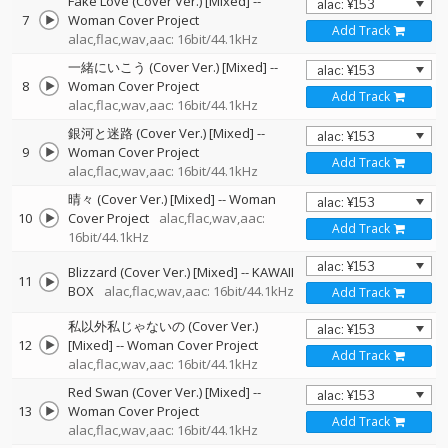
Fake Love (Cover Ver.) [Mixed]
--
7
Woman Cover Project
Add Track
alac,flac,wav,aac: 16bit/44.1kHz
一緒にいこう (Cover Ver.) [Mixed]
--
8
Woman Cover Project
Add Track
alac,flac,wav,aac: 16bit/44.1kHz
銀河と迷路 (Cover Ver.) [Mixed]
--
9
Woman Cover Project
Add Track
alac,flac,wav,aac: 16bit/44.1kHz
晴々 (Cover Ver.) [Mixed]
--
Woman
10
Cover Project
alac,flac,wav,aac:
Add Track
16bit/44.1kHz
Blizzard (Cover Ver.) [Mixed]
--
KAWAII
11
BOX
alac,flac,wav,aac: 16bit/44.1kHz
Add Track
私以外私じゃないの (Cover Ver.)
12
[Mixed]
--
Woman Cover Project
Add Track
alac,flac,wav,aac: 16bit/44.1kHz
Red Swan (Cover Ver.) [Mixed]
--
13
Woman Cover Project
Add Track
alac,flac,wav,aac: 16bit/44.1kHz