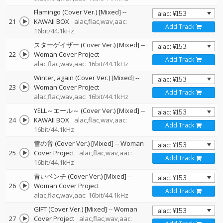
Flamingo (Cover Ver.) [Mixed]
--
21
KAWAII BOX
alac,flac,wav,aac:
Add Track
16bit/44.1kHz
スターゲイザー (Cover Ver.) [Mixed]
--
22
Woman Cover Project
Add Track
alac,flac,wav,aac: 16bit/44.1kHz
Winter, again (Cover Ver.) [Mixed]
--
23
Woman Cover Project
Add Track
alac,flac,wav,aac: 16bit/44.1kHz
YELL～エール～ (Cover Ver.) [Mixed]
--
24
KAWAII BOX
alac,flac,wav,aac:
Add Track
16bit/44.1kHz
雪の音 (Cover Ver.) [Mixed]
--
Woman
25
Cover Project
alac,flac,wav,aac:
Add Track
16bit/44.1kHz
青いベンチ (Cover Ver.) [Mixed]
--
26
Woman Cover Project
Add Track
alac,flac,wav,aac: 16bit/44.1kHz
GIFT (Cover Ver.) [Mixed]
--
Woman
27
Cover Project
alac,flac,wav,aac: