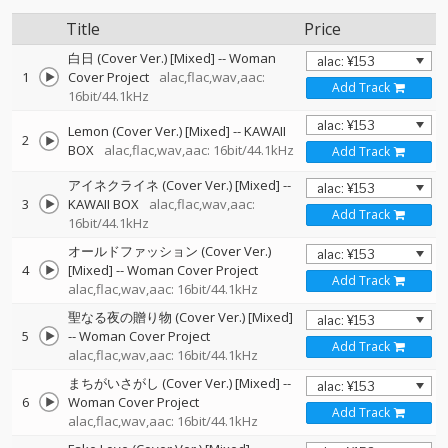
Title
Price
白日 (Cover Ver.) [Mixed]
--
Woman
1
Cover Project
alac,flac,wav,aac:
Add Track
16bit/44.1kHz
Lemon (Cover Ver.) [Mixed]
--
KAWAII
2
BOX
alac,flac,wav,aac: 16bit/44.1kHz
Add Track
アイネクライネ (Cover Ver.) [Mixed]
--
3
KAWAII BOX
alac,flac,wav,aac:
Add Track
16bit/44.1kHz
オールドファッション (Cover Ver.)
4
[Mixed]
--
Woman Cover Project
Add Track
alac,flac,wav,aac: 16bit/44.1kHz
聖なる夜の贈り物 (Cover Ver.) [Mixed]
5
--
Woman Cover Project
Add Track
alac,flac,wav,aac: 16bit/44.1kHz
まちがいさがし (Cover Ver.) [Mixed]
--
6
Woman Cover Project
Add Track
alac,flac,wav,aac: 16bit/44.1kHz