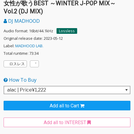
女性が歌うBEST ～WINTER J-POP MIX～
Vol.2 (DJ MIX)
DJ MADHOOD
Audio format: 16bit/44.1kHz
Lossless
Original release date: 2023-05-12
Label:
MADHOOD LAB.
Total runtime: 73:34
ロスレス
How To Buy
Add all to Cart
Add all to INTEREST