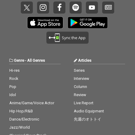
Sync the App
Genre
-
All Genres
Articles
Hi-res
Series
Rock
Interview
Pop
Column
Idol
Review
Anime/Game/Voice Actor
Live Report
Hip Hop/R&B
Audio Equipment
Dance/Electronic
先週のオトトイ
Jazz/World