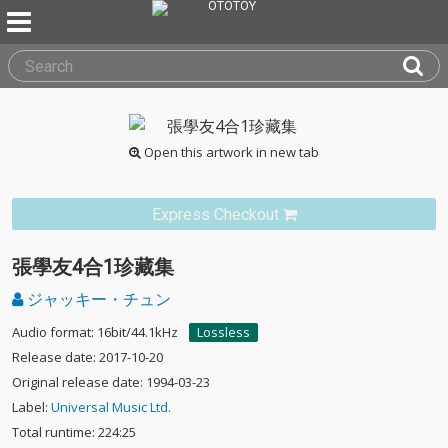
Open this artwork in new tab
Express Checkout
張學友4合1珍藏集
ジャッキー・チュン
Audio format: 16bit/44.1kHz
Lossless
Release date: 2017-10-20
Original release date: 1994-03-23
Label:
Universal Music Ltd.
Total runtime: 224:25