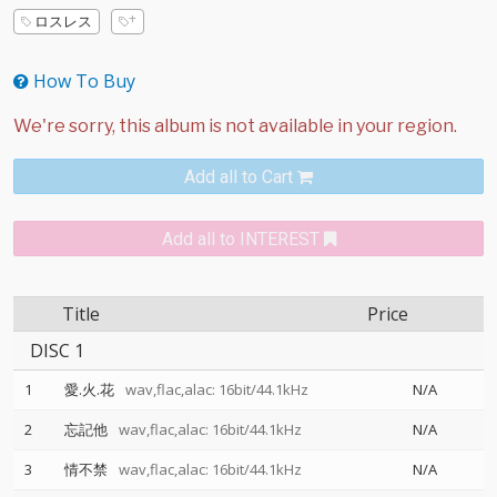
ロスレス
How To Buy
Add all to Cart
Add all to INTEREST
Title
Price
DISC 1
1
愛.火.花
wav,flac,alac: 16bit/44.1kHz
N/A
2
忘記他
wav,flac,alac: 16bit/44.1kHz
N/A
3
情不禁
wav,flac,alac: 16bit/44.1kHz
N/A