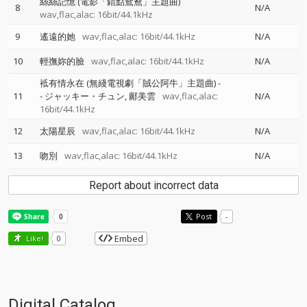
絲絲記憶 (電影「錯點鴛鴦」主題曲)
8
N/A
wav,flac,alac: 16bit/44.1kHz
9
遙遠的她
wav,flac,alac: 16bit/44.1kHz
N/A
10
輕撫妳的臉
wav,flac,alac: 16bit/44.1kHz
N/A
袛有情永在 (無綫電視劇「賊公阿牛」主題曲)
-
11
-
ジャッキー・チュン
鄺美雲
wav,flac,alac:
N/A
16bit/44.1kHz
12
太陽星辰
wav,flac,alac: 16bit/44.1kHz
N/A
13
吻別
wav,flac,alac: 16bit/44.1kHz
N/A
Report about incorrect data
Post
-
Embed
Like!
0
Digital Catalog