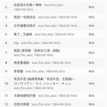
你是我今生唯一傳奇
wav,flac,alac:
2
N/A
16bit/44.1kHz
3
祇想一生跟你走
wav,flac,alac: 16bit/44.1kHz
N/A
4
分手總要在雨天
wav,flac,alac: 16bit/44.1kHz
N/A
5
夜了... 又破曉
wav,flac,alac: 16bit/44.1kHz
N/A
6
Cry
wav,flac,alac: 16bit/44.1kHz
N/A
親親 (電視劇「他來自江湖」插曲)
7
N/A
wav,flac,alac: 16bit/44.1kHz
8
再度重遇妳
wav,flac,alac: 16bit/44.1kHz
N/A
9
李香蘭
wav,flac,alac: 16bit/44.1kHz
N/A
長流不息 (無綫電視劇「長流不息」主題曲)
--
10
ヴィヴィアン・ライ
ジャッキー・チュン
N/A
wav,flac,alac: 16bit/44.1kHz
11
天變地變情不變
wav,flac,alac: 16bit/44.1kHz
N/A
12
忘情冷雨夜
wav,flac,alac: 16bit/44.1kHz
N/A