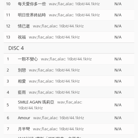
10
每天愛你多一些
wav,flac,alac: 16bit/44.1kHz
N/A
11
明日世界終結時
wav,flac,alac: 16bit/44.1kHz
N/A
12
情已逝
wav,flac,alac: 16bit/44.1kHz
N/A
13
祝福
wav,flac,alac: 16bit/44.1kHz
N/A
DISC 4
1
一顆不變心
wav,flac,alac: 16bit/44.1kHz
N/A
2
別戀
wav,flac,alac: 16bit/44.1kHz
N/A
3
相愛
wav,flac,alac: 16bit/44.1kHz
N/A
4
藍雨
wav,flac,alac: 16bit/44.1kHz
N/A
SMILE AGAIN 瑪莉亞
wav,flac,alac:
5
N/A
16bit/44.1kHz
6
Amour
wav,flac,alac: 16bit/44.1kHz
N/A
7
月半彎
wav,flac,alac: 16bit/44.1kHz
N/A