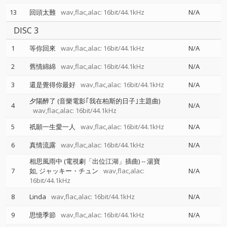
13
回頭太難
wav,flac,alac: 16bit/44.1kHz
N/A
DISC 3
1
等你回來
wav,flac,alac: 16bit/44.1kHz
N/A
2
舊情綿綿
wav,flac,alac: 16bit/44.1kHz
N/A
3
還是覺得你最好
wav,flac,alac: 16bit/44.1kHz
N/A
夕陽醉了 (音樂電影｢我在柏斯的日子｣主題曲)
4
N/A
wav,flac,alac: 16bit/44.1kHz
5
祇願一生愛一人
wav,flac,alac: 16bit/44.1kHz
N/A
6
真情流露
wav,flac,alac: 16bit/44.1kHz
N/A
相思風雨中 (電視劇「出位江湖」插曲)
--
湯寶
7
如
ジャッキー・チュン
wav,flac,alac:
N/A
16bit/44.1kHz
8
Linda
wav,flac,alac: 16bit/44.1kHz
N/A
9
思憶季節
wav,flac,alac: 16bit/44.1kHz
N/A