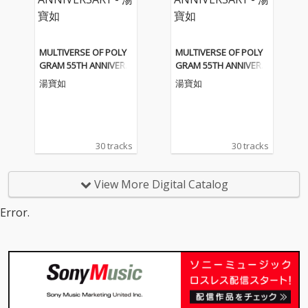
MULTIVERSE OF POLY
MULTIVERSE OF POLY
GRAM 55TH ANNIVERS
GRAM 55TH ANNIVERS
ARY - 湯寶如
ARY - 湯寶如
湯寶如
湯寶如
30 tracks
30 tracks
View More Digital Catalog
Error.