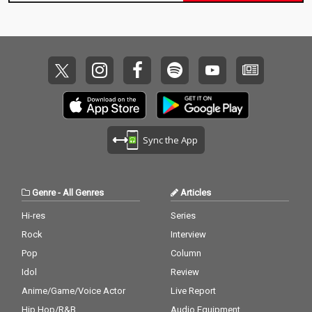
Sync the App
Genre
-
All Genres
Articles
Hi-res
Series
Rock
Interview
Pop
Column
Idol
Review
Anime/Game/Voice Actor
Live Report
Hip Hop/R&B
Audio Equipment