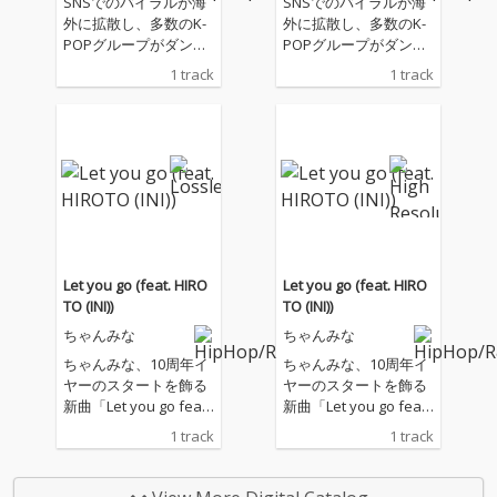
SNSでのバイラルが海
SNSでのバイラルが海
外に拡散し、多数のK-
外に拡散し、多数のK-
POPグループがダンス
POPグループがダンス
を投稿。日本を飛び出
を投稿。日本を飛び出
1 track
1 track
し世界で話題の千葉雄
し世界で話題の千葉雄
喜, Lil Moshpit「アニョ
喜, Lil Moshpit「アニョ
ハセヨ」を “ちゃんみ
ハセヨ」を “ちゃんみ
な” がリミックス！
な” がリミックス！
Let you go (feat. HIRO
Let you go (feat. HIRO
TO (INI))
TO (INI))
ちゃんみな
ちゃんみな
ちゃんみな、10周年イ
ちゃんみな、10周年イ
ヤーのスタートを飾る
ヤーのスタートを飾る
新曲「Let you go feat.
新曲「Let you go feat.
HIROTO (INI)」を配信
HIROTO (INI)」を配信
1 track
1 track
リリース。ちゃんみな
リリース。ちゃんみな
のキャリア初期から、
のキャリア初期から、
バックダンサーとして
バックダンサーとして