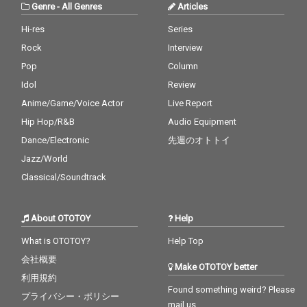
Genre
-
All Genres
Articles
Hi-res
Series
Rock
Interview
Pop
Column
Idol
Review
Anime/Game/Voice Actor
Live Report
Hip Hop/R&B
Audio Equipment
Dance/Electronic
先週のオトトイ
Jazz/World
Classical/Soundtrack
About OTOTOY
Help
What is OTOTOY?
Help Top
会社概要
Make OTOTOY better
利用規約
Found something weird? Please
プライバシー・ポリシー
mail us