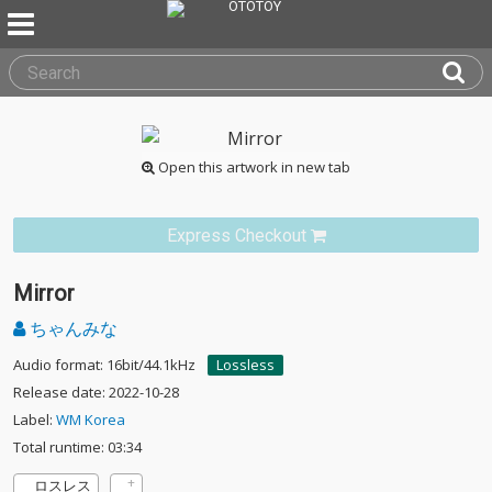
Open this artwork in new tab
Express Checkout
Mirror
ちゃんみな
Audio format: 16bit/44.1kHz
Lossless
Release date: 2022-10-28
Label:
WM Korea
Total runtime: 03:34
ロスレス