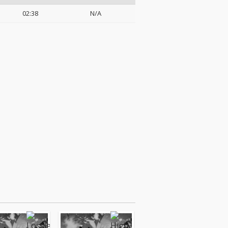
02:38
N/A