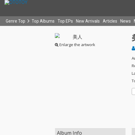
Genre Top
Top Albums
Top EPs
New Arrivals
Articles
News
Enlarge the artwork
A
R
L
T
Album Info