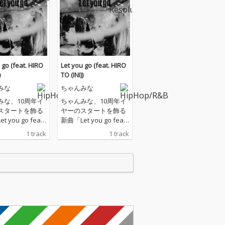
 go (feat. HIRO
Let you go (feat. HIRO
)
TO (INI))
みな
ちゃんみな
みな、10周年イ
ちゃんみな、10周年イ
スタートを飾る
ヤーのスタートを飾る
 you go feat.
新曲「Let you go feat.
O (INI)」を配信
HIROTO (INI)」を配信
1 track
1 track
ス。ちゃんみな
リリース。ちゃんみな
リア初期から、
のキャリア初期から、
ダンサーとして
バックダンサーとして
間をすごし、ち
共に時間をすごし、ち
なの代表曲のひ
ゃんみなの代表曲のひ
もある「Ange
とつでもある「Ange
MVでの共演など
l」のMVでの共演など
の深い西洸人(IN
関係性の深い西洸人(IN
の待望のコラボレー
I)との待望のコラボレー
楽曲となる。
ション楽曲となる。