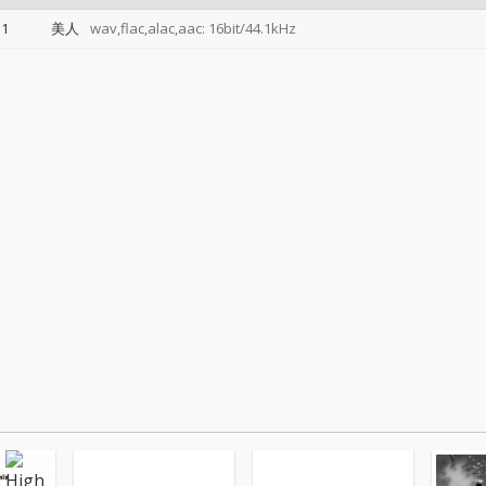
1
美人
wav,flac,alac,aac: 16bit/44.1kHz