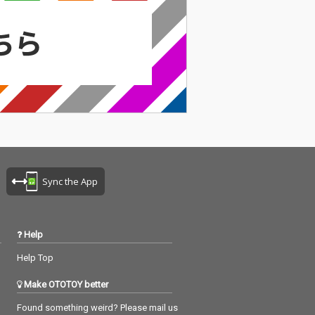
Sync the App
Help
Help Top
Make OTOTOY better
Found something weird? Please mail us