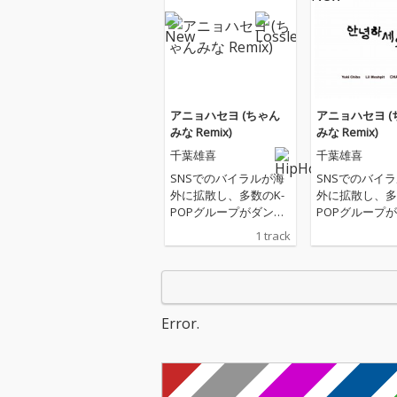
アニョハセヨ (ちゃん
アニョハセヨ (
みな Remix)
みな Remix)
千葉雄喜
千葉雄喜
SNSでのバイラルが海
SNSでのバイ
外に拡散し、多数のK-
外に拡散し、多
POPグループがダンス
POPグループ
を投稿。日本を飛び出
を投稿。日本を
1 track
し世界で話題の千葉雄
し世界で話題の
喜, Lil Moshpit「アニョ
喜, Lil Moshp
ハセヨ」を “ちゃんみ
ハセヨ」を “ち
な” がリミックス！
な” がリミック
Error.