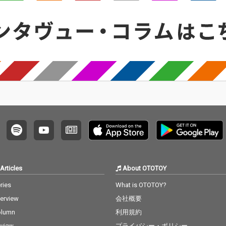
出す中、ストリングス
出す中、ストリングス
が繊細かつエレガント
が繊細かつエレガント
に重なり、サウンドに
に重なり、サウンドに
豊かな奥行きをもたら
豊かな奥行きをもたら
す。 疾走感あふれるビ
す。 疾走感あふれるビ
ートが鼓動を高鳴らせ
ートが鼓動を高鳴らせ
る、エモーショナルな
る、エモーショナルな
キラーチューン。 Fuka
キラーチューン。 Fuka
seが紡ぐ歌詞は、運命
seが紡ぐ歌詞は、運命
に翻弄されながらも、
に翻弄されながらも、
自分自身と向き合う中
自分自身と向き合う中
で希望を見出して行く
で希望を見出して行く
様、小さな決意の積み
様、小さな決意の積み
重ねによって、強い覚
重ねによって、強い覚
悟に変わって行く心情
悟に変わって行く心情
を感じさせてくれるよ
を感じさせてくれるよ
うだ。 SEKAI NO OWA
うだ。 SEKAI NO OWA
Articles
About OTOTOY
RIらしい壮大さと、心
RIらしい壮大さと、心
を揺さぶる躍動感が共
を揺さぶる躍動感が共
ries
What is OTOTOY?
鳴する、感情を解き放
鳴する、感情を解き放
terview
会社概要
つ一曲となっている。
つ一曲となっている。
「眠り姫（Happy Endi
「眠り姫（Happy Endi
olumn
利用規約
ng Version）」は、20
ng Version）」は、20
view
プライバシー・ポリシー