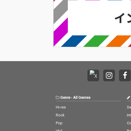
Genre
-
All Genres
Hi-res
Se
Rock
In
Pop
C
Idol
Re