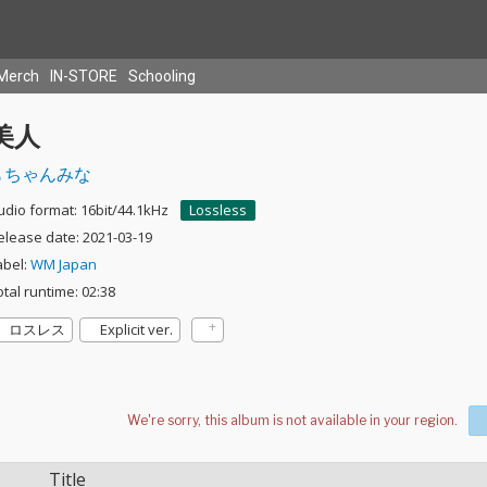
Merch
IN-STORE
Schooling
美人
ちゃんみな
udio format: 16bit/44.1kHz
Lossless
elease date: 2021-03-19
abel:
WM Japan
otal runtime: 02:38
ロスレス
Explicit ver.
Title