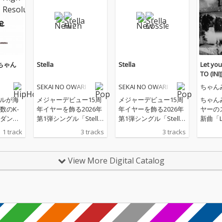
ちゃん
Stella
Stella
Let you
TO (INI)
SEKAI NO OWARI
SEKAI NO OWARI
ちゃん
ラルが海
メジャーデビュー15周
メジャーデビュー15周
ちゃん
数のK-
年イヤーを飾る2026年
年イヤーを飾る2026年
ヤーの
がダンス
第1弾シングル「Stell
第1弾シングル「Stell
新曲「Let
飛び出
a」リリース。 表題曲
a」リリース。 表題曲
HIROT
1 track
3 tracks
3 tracks
千葉雄
となる「Stella」は、N
となる「Stella」は、N
リリー
it「アニョ
akajinが作曲、Fukase
akajinが作曲、Fukase
のキャ
ゃんみ
が作詞を手がけた、TV
が作詞を手がけた、TV
バック
View More Digital Catalog
ス！
アニメ『天幕のジャー
アニメ『天幕のジャー
共に時
ドゥーガル』のオープ
ドゥーガル』のオープ
ゃんみ
ニングテーマ。 優美な
ニングテーマ。 優美な
とつで
ピアノの旋律で幕を開
ピアノの旋律で幕を開
l」の
け、重厚なベースとエ
け、重厚なベースとエ
関係性
ッジの効いたギターが
ッジの効いたギターが
I)と
力強いグルーヴを生み
力強いグルーヴを生み
ション