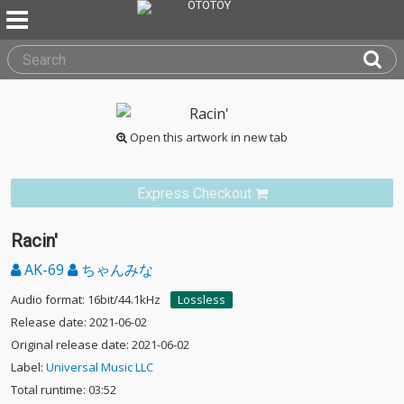
Open this artwork in new tab
Express Checkout
Racin'
AK-69
ちゃんみな
Audio format: 16bit/44.1kHz
Lossless
Release date: 2021-06-02
Original release date: 2021-06-02
Label:
Universal Music LLC
Total runtime: 03:52