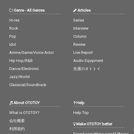
Genre
-
All Genres
Articles
Hi-res
Series
Rock
Interview
Pop
Column
Idol
Review
Anime/Game/Voice Actor
Live Report
Hip Hop/R&B
Audio Equipment
Dance/Electronic
先週のオトトイ
Jazz/World
Classical/Soundtrack
About OTOTOY
Help
What is OTOTOY?
Help Top
会社概要
Make OTOTOY better
利用規約
Found something weird? Please