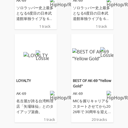
AK-69
AK-69
ソロラッパー史上最多
ソロラッパー史上最多
となる6度目の日本武
となる6度目の日本武
道館単独ライブを 6月9
道館単独ライブを 6月9
日に控えるAK-69が放
日に控えるAK-69が放
1 track
1 track
つデジタルシングル。
つデジタルシングル。
武道館公演と同タイト
武道館公演と同タイト
ルとなる「THE ENLIGH
ルとなる「THE ENLIGH
TENMENT」 アーティ
TENMENT」 アーティ
スト活動30周年を迎
スト活動30周年を迎
え、今もなお“俺にはこ
え、今もなお“俺にはこ
れしかない”と歌い上げ
れしかない”と歌い上げ
る決意の楽曲。
る決意の楽曲。
LOYALTY
BEST OF AK-69 "Yellow
Gold"
AK-69
AK-69
名古屋が誇る台湾料理
MICを握りキャリアを
店「矢場味仙」とのタ
スタートさせてから20
イアップ楽曲。
26年で 30周年を迎える
AK-69が2004年～2015
1 track
20 tracks
年までにリリースした
オリジナルアルバム9