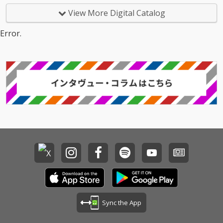
枚の中から代表曲であ
View More Digital Catalog
る“START IT AGAIN”, ”A
nd I Love You So” ”IRO
Error.
N HORSE –No Mark
-”など厳選した20曲を
収録。 【全曲歌い直し
のRE-RECORDING ver.
】
Sync the App