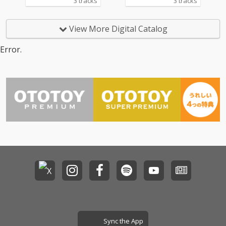
3 tracks
3 tracks
フィロソフィーのダン
なくポップでチャーミ
ス、寺嶋由芙などをプ
ングなダンス・チュー
ロデュースした加茂啓
ンになっています。パ
View More Digital Catalog
太郎がオーディション
ワフルなボーカルの結
で集めたメンバーで結
城えま、ヒーリング・
Error.
成したグローバル・ス
ボイスの水瀬かなん、
タンダードを目ざす、
キュートなボーカルの
本年5月にデビューし
三桜じゅり。三人三様
たガールズ・グループ
のキャラクターをフィ
の第６弾シングル。作
ーチャーしたボーカル
詞には安全地帯、CHA
も大きな聞き所担って
GE and ASKA、光GENJ
います。
Iなど多くのアーティス
トに作品を提供した松
井五郎、作編曲には渡
辺満里奈、岩崎宏美へ
の楽曲提供。小泉今日
子の「１００％男女交
際」ではレコード大賞
編曲賞も受賞した山川
恵津子というレジェン
ドが担当。ベテランな
らではの完成度を感じ
Sync the App