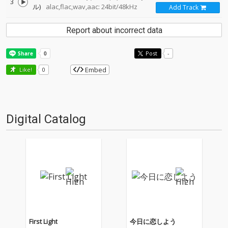
3
ル)
alac,flac,wav,aac: 24bit/48kHz
Add Track
Report about incorrect data
Post
-
Embed
Like!
0
Digital Catalog
First Light
今日に恋しよう