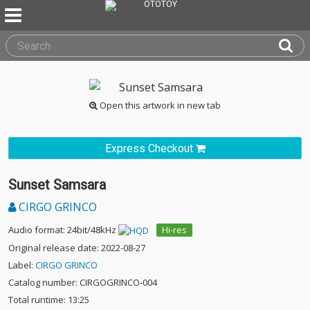
Open this artwork in new tab
Express Checkout
Sunset Samsara
CIRGO GRINCO
Audio format: 24bit/48kHz
Hi-res
Original release date: 2022-08-27
Label:
CIRGO GRINCO
Catalog number: CIRGOGRINCO-004
Total runtime: 13:25