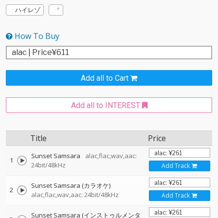
ハイレゾ
How To Buy
Add all to Cart
Add all to INTEREST
Title
Price
Sunset Samsara
alac,flac,wav,aac:
1
24bit/48kHz
Add Track
Sunset Samsara (カラオケ)
2
alac,flac,wav,aac: 24bit/48kHz
Add Track
Sunset Samsara (インストゥルメンタ