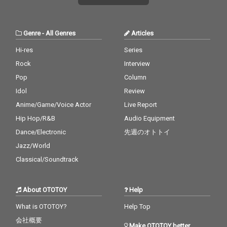
させ、同時にベテラン
とは思えないフレッシ
ュな作品を提供。３人
の抜群の歌唱力、ハー
Genre
-
All Genres
Articles
モニー、各々の違うキ
ャラクターを持った歌
Hi-res
Series
声も聞きどころ。エネ
Rock
Interview
ルギッシュでパワフル
でエモーショナルなナ
Pop
Column
ンバー、元気を出した
Idol
Review
い時、気合を入れて何
Anime/Game/Voice Actor
Live Report
かに望みたい時にフイ
ットする１曲。K-POP
Hip Hop/R&B
Audio Equipment
にも劣らない歌とダン
Dance/Electronic
先週のオトトイ
スのクオリティーにも
注目。
Jazz/World
Classical/Soundtrack
About OTOTOY
Help
What is OTOTOY?
Help Top
会社概要
Make OTOTOY better