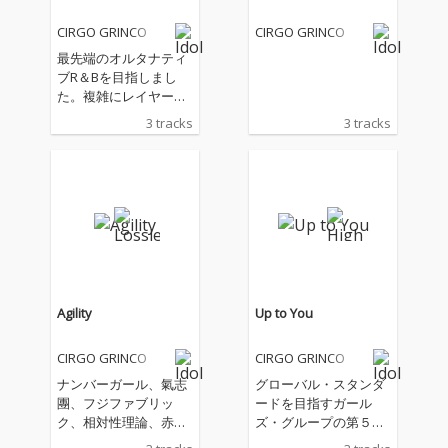
CIRGO GRINCO
CIRGO GRINCO
最先端のオルタナティ
ブR＆Bを目指しまし
た。複雑にレイヤーを
描くトラックに迷路に
3 tracks
3 tracks
迷い込んだようなメロ
ディー。それを歌いこ
なす歌唱力にも注目で
す。作詞には注目のSS
W松木美定を迎え、そ
の文学的な歌詞も聞き
どころとなっていま
す。素敵なチルアウ
ト・タイムのBGMにも
お勧めです。
Agility
Up to You
CIRGO GRINCO
CIRGO GRINCO
ナンバーガール、氣志
グローバル・スタンダ
團、フジファブリッ
ードを目指すガール
ク、相対性理論、赤い
ズ・グループの第５弾
公園などを発掘育成。
シングル。これまでに