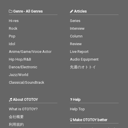
ュな作品を提供。３人
の抜群の歌唱力、ハー
Genre
-
All Genres
Articles
モニー、各々の違うキ
ャラクターを持った歌
Hi-res
Series
声も聞きどころ。エネ
Rock
Interview
ルギッシュでパワフル
でエモーショナルなナ
Pop
Column
ンバー、元気を出した
Idol
Review
い時、気合を入れて何
Anime/Game/Voice Actor
Live Report
かに望みたい時にフイ
ットする１曲。K-POP
Hip Hop/R&B
Audio Equipment
にも劣らない歌とダン
Dance/Electronic
先週のオトトイ
スのクオリティーにも
注目。
Jazz/World
Classical/Soundtrack
About OTOTOY
Help
What is OTOTOY?
Help Top
会社概要
Make OTOTOY better
利用規約