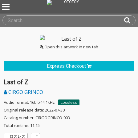
Open this artwork in new tab
Express Checkout
Last of Z
CIRGO GRINCO
Audio format: 16bit/44.1kHz
Lossless
Original release date: 2022-07-30
Catalog number: CIRGOGRINCO-003
Total runtime: 11:15
ロスレス