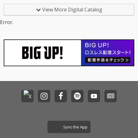
ス、寺嶋由芙などをプ
ングなダンス・チュー
ロデュースした加茂啓
ンになっています。パ
View More Digital Catalog
太郎がオーディション
ワフルなボーカルの結
で集めたメンバーで結
城えま、ヒーリング・
Error.
成したグローバル・ス
ボイスの水瀬かなん、
タンダードを目ざす、
キュートなボーカルの
本年5月にデビューし
三桜じゅり。三人三様
たガールズ・グループ
のキャラクターをフィ
の第６弾シングル。作
ーチャーしたボーカル
詞には安全地帯、CHA
も大きな聞き所担って
GE and ASKA、光GENJ
います。
Iなど多くのアーティス
トに作品を提供した松
井五郎、作編曲には渡
辺満里奈、岩崎宏美へ
の楽曲提供。小泉今日
子の「１００％男女交
際」ではレコード大賞
編曲賞も受賞した山川
恵津子というレジェン
ドが担当。ベテランな
らではの完成度を感じ
Sync the App
させ、同時にベテラン
とは思えないフレッシ