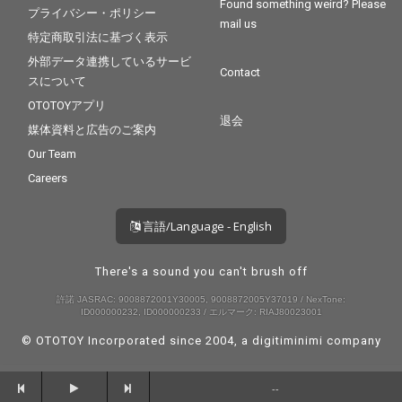
Found something weird? Please
プライバシー・ポリシー
mail us
特定商取引法に基づく表示
外部データ連携しているサービ
Contact
スについて
OTOTOYアプリ
退会
媒体資料と広告のご案内
Our Team
Careers
言語/Language - English
There's a sound you can't brush off
許諾 JASRAC: 9008872001Y30005, 9008872005Y37019 / NexTone:
ID000000232, ID000000233 / エルマーク: RIAJ80023001
© OTOTOY Incorporated since 2004, a
digitiminimi
company
--