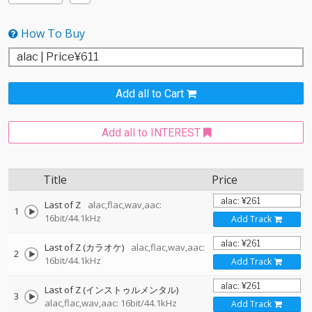
How To Buy
Add all to Cart
Add all to INTEREST
Title
Price
Last of Z
alac,flac,wav,aac:
1
16bit/44.1kHz
Add Track
Last of Z (カラオケ)
alac,flac,wav,aac:
2
16bit/44.1kHz
Add Track
Last of Z (インストゥルメンタル)
3
alac,flac,wav,aac: 16bit/44.1kHz
Add Track