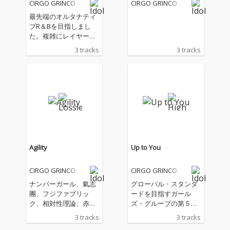
CIRGO GRINCO
CIRGO GRINCO
最先端のオルタナティ
ブR＆Bを目指しまし
た。複雑にレイヤーを
描くトラックに迷路に
3 tracks
3 tracks
迷い込んだようなメロ
ディー。それを歌いこ
なす歌唱力にも注目で
す。作詞には注目のSS
W松木美定を迎え、そ
の文学的な歌詞も聞き
どころとなっていま
す。素敵なチルアウ
ト・タイムのBGMにも
お勧めです。
Agility
Up to You
CIRGO GRINCO
CIRGO GRINCO
ナンバーガール、氣志
グローバル・スタンダ
團、フジファブリッ
ードを目指すガール
ク、相対性理論、赤い
ズ・グループの第５弾
公園などを発掘育成。
シングル。これまでに
3 tracks
3 tracks
フィロソフィーのダン
なくポップでチャーミ