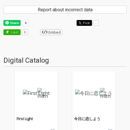
Report about incorrect data
Post
-
Embed
Like!
0
Digital Catalog
First Light
今日に恋しよう