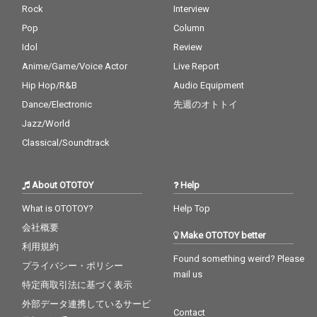
Rock
Interview
Pop
Column
Idol
Review
Anime/Game/Voice Actor
Live Report
Hip Hop/R&B
Audio Equipment
Dance/Electronic
先週のオトトイ
Jazz/World
Classical/Soundtrack
About OTOTOY
Help
What is OTOTOY?
Help Top
会社概要
Make OTOTOY better
利用規約
Found something weird? Please
プライバシー・ポリシー
mail us
特定商取引法に基づく表示
外部データ連携しているサービ
Contact