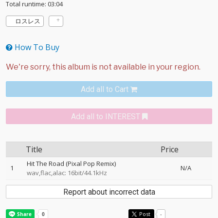
Total runtime: 03:04
ロスレス
How To Buy
Add all to Cart
Add all to INTEREST
Title
Price
Hit The Road (Pixal Pop Remix)
1
N/A
wav,flac,alac: 16bit/44.1kHz
Report about incorrect data
Post
-