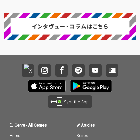
Sync the App
Genre
-
All Genres
Articles
Hi-res
Series