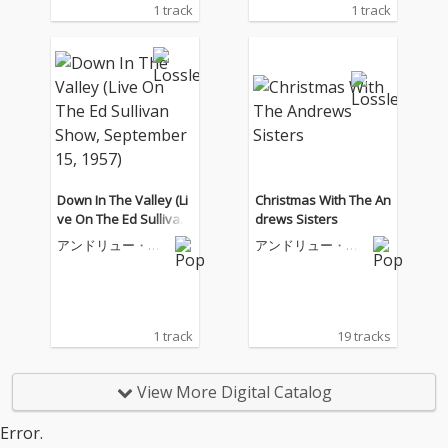
1 track
1 track
Down In The Valley (Li
Christmas With The An
ve On The Ed Sullivan
drews Sisters
Show, September 15,
アンドリュー・シ
アンドリュー・シ
1957)
スターズ
スターズ
1 track
19 tracks
View More Digital Catalog
Error.