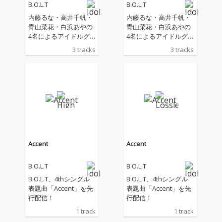
B.O.L.T
B.O.L.T
内藤るな・高井千帆・
内藤るな・高井千帆・
青山菜花・白浜あやの
青山菜花・白浜あやの
4名によるアイドルグ
4名によるアイドルグ
ループ、B.O.L.Tが4th S
ループ、B.O.L.Tが4th S
3 tracks
3 tracks
INGLE「Accent」をリ
INGLE「Accent」をリ
リース！
リース！
Accent
Accent
B.O.L.T
B.O.L.T
B.O.L.T、4thシングル
B.O.L.T、4thシングル
表題曲「Accent」を先
表題曲「Accent」を先
行配信！
行配信！
1 track
1 track