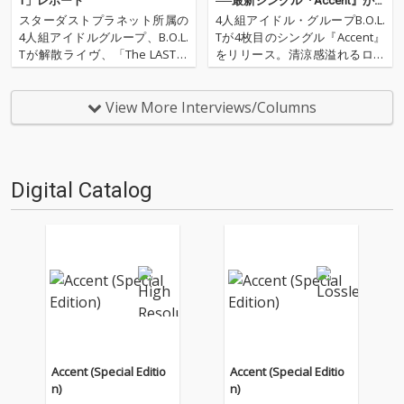
T」レポート
──最新シングル『Accent』が
開いた、グループとしての新境
スターダストプラネット所属の
4人組アイドル・グループB.O.L.
地
4人組アイドルグループ、B.O.L.
Tが4枚目のシングル『Accent』
Tが解散ライヴ、「The LAST」
をリリース。清涼感溢れるロッ
を開催。ダブルアンコールも含
クサウンドにヒップホップの要
め、全36曲持ち曲の全てをパフ
素が加わった今作は、ロードム
ォーマンスした今回の公演。3
ービー風のMVも話題になってい
View More Interviews/Columns
時間以上に及ぶ、そのライヴの
ます。今回OTOTOYでは、メン
模様、そしてB.O.L.Tとはどうい
バー全員に今作の聴きどころや
うグル…
MVの撮影…
Digital Catalog
Accent (Special Editio
Accent (Special Editio
n)
n)