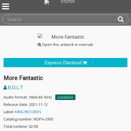
Open this artwork in new tab
Express Checkout
More Fantastic
B.O.L.T
Audio format: 16bit/44.1kHz
Lossless
Release date: 2021-11-12
Label:
KING RECORDS
Catalog number: NOPA-2993
Total runtime: 02:58