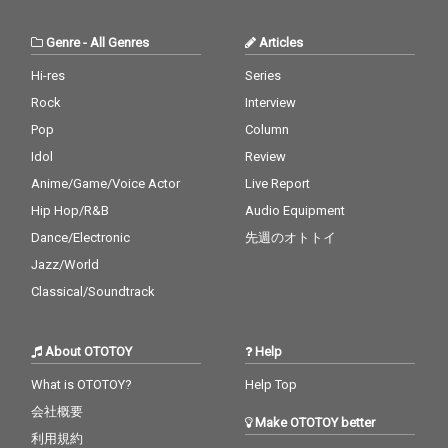
Genre
-
All Genres
Articles
Hi-res
Series
Rock
Interview
Pop
Column
Idol
Review
Anime/Game/Voice Actor
Live Report
Hip Hop/R&B
Audio Equipment
Dance/Electronic
先週のオトトイ
Jazz/World
Classical/Soundtrack
About OTOTOY
Help
What is OTOTOY?
Help Top
会社概要
Make OTOTOY better
利用規約