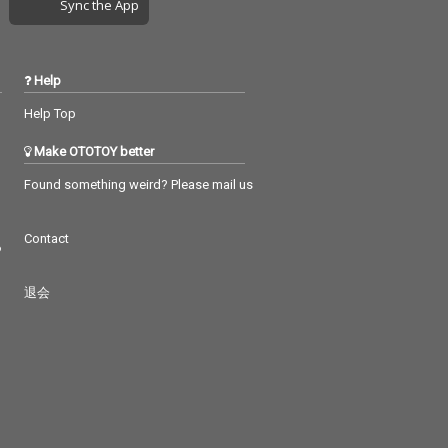
Sync the App
Help
Help Top
Make OTOTOY better
Found something weird? Please mail us
Contact
つ
退会