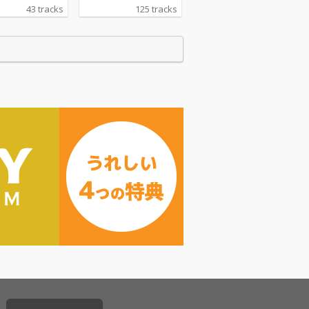
リース！ 第二
43 tracks
125 tracks
「SACRA MUS
 Anniversary A
G HIGHLIGHTS
2019-2020」。本
レーションアル
ジャケットに
CRA MUSICのマ
トキャラクター
RAちゃん」のイ
をレーベル設立
ら手掛けてきた
トレーター・Mi
ikazo氏による、
きおろしの「SA
ちゃん」イラスト
。