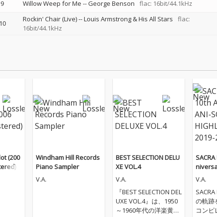
9
Willow Weep for Me
--
George Benson
flac: 16bit/44.1kHz
Rockin' Chair (Live)
--
Louis Armstrong & His All Stars
flac:
10
16bit/44.1kHz
ot (200
Windham Hill Records
BEST SELECTION DELU
SACRA 
ered)
Piano Sampler
XE VOL.4
nivers
IGHLIGH
V.A.
V.A.
V.A.
2020
『BEST SELECTION DEL
SACRA
UXE VOL.4』は、1950
の軌跡
～1960年代の洋楽黄金
コンピ