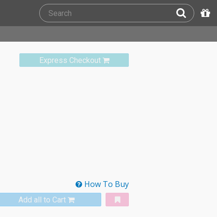
Express Checkout
How To Buy
Add all to Cart