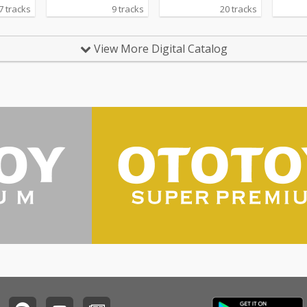
期を彩った名曲を贅沢
バムをリ
7 tracks
9 tracks
20 tracks
に収録した、懐かしの
弾となる
洋楽ファン必携のオー
IC 10th
ルディーズ名曲集で
NI-SON
View More Digital Catalog
す。ハーブ・アルパー
Vol.2 
トの「ビタースウィー
コンピ
ト・サンバ」、チャビ
バムの
ー・チェッカーの「レ
は、SA
ッツ・ツイスト・アゲ
スコッ
イン」、ザ・ロネッツ
「SAC
の「ビー・マイ・ベイ
ラスト
ビー」、ザ・ビーチ・
当初か
ボーイズの「サーフィ
イラス
ン U.S.A.」など、当時
ka P
のアメリカン・ポップ
新規描
スやロックンロールを
CRA
象徴する代表曲が勢ぞ
を起用
ろい。さらに、ボブ・
ディラン「風に吹かれ
て」、ジュディ・ガー
ランド「虹の彼方
に」、ルイ・アームス
トロング「この素晴ら
しき世界」など、時代