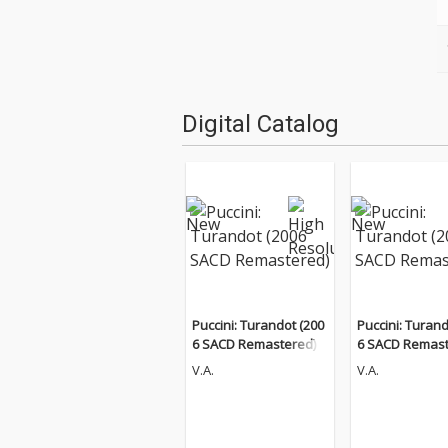
Digital Catalog
Puccini: Turandot (200
Puccini: Turand
6 SACD Remastered)
6 SACD Remast
V.A.
V.A.