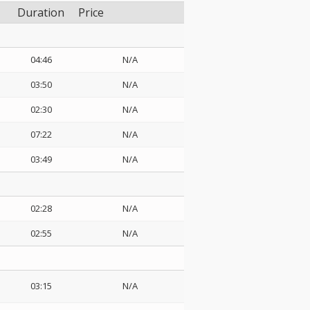
Duration
Price
04:46
N/A
03:50
N/A
02:30
N/A
07:22
N/A
03:49
N/A
02:28
N/A
02:55
N/A
03:15
N/A