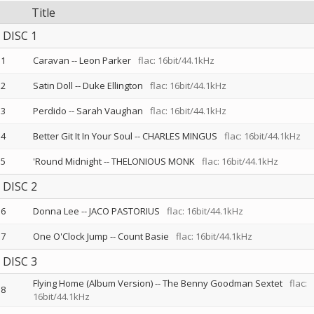
Title
DISC 1
1
Caravan
--
Leon Parker
flac: 16bit/44.1kHz
2
Satin Doll
--
Duke Ellington
flac: 16bit/44.1kHz
3
Perdido
--
Sarah Vaughan
flac: 16bit/44.1kHz
4
Better Git It In Your Soul
--
CHARLES MINGUS
flac: 16bit/44.1kHz
5
'Round Midnight
--
THELONIOUS MONK
flac: 16bit/44.1kHz
DISC 2
6
Donna Lee
--
JACO PASTORIUS
flac: 16bit/44.1kHz
7
One O'Clock Jump
--
Count Basie
flac: 16bit/44.1kHz
DISC 3
Flying Home (Album Version)
--
The Benny Goodman Sextet
flac:
8
16bit/44.1kHz