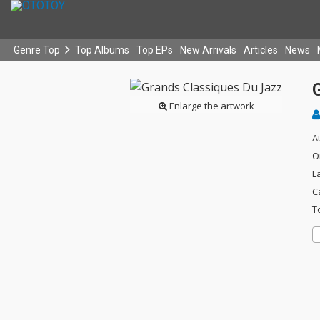
Genre Top
Top Albums
Top EPs
New Arrivals
Articles
News
Enlarge the artwork
A
O
L
C
T