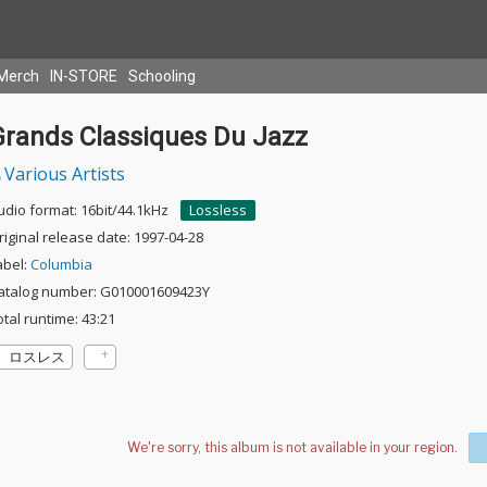
Merch
IN-STORE
Schooling
Grands Classiques Du Jazz
Various Artists
udio format: 16bit/44.1kHz
Lossless
riginal release date: 1997-04-28
abel:
Columbia
atalog number: G010001609423Y
otal runtime: 43:21
ロスレス