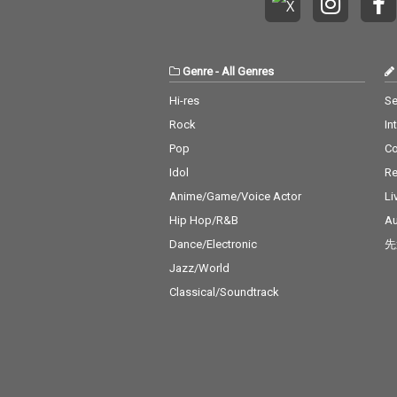
Genre
-
All Genres
Hi-res
Se
Rock
In
Pop
C
Idol
Re
Anime/Game/Voice Actor
Li
Hip Hop/R&B
Au
Dance/Electronic
先
Jazz/World
Classical/Soundtrack