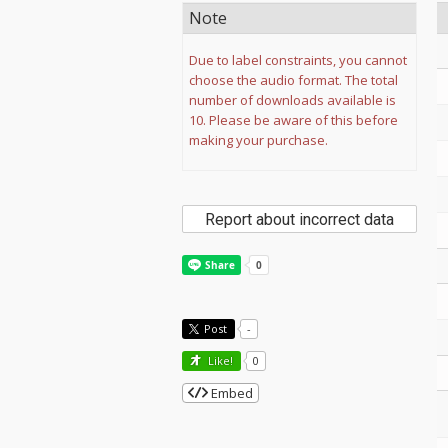
Note
Due to label constraints, you cannot
choose the audio format. The total
number of downloads available is
10. Please be aware of this before
making your purchase.
Report about incorrect data
Post
-
Like!
0
Embed