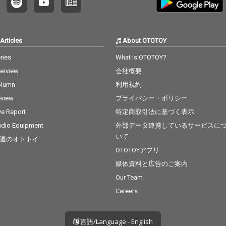
を超えて愛されるスタ
ンダードナンバーも収
録。昭和世代には青春
の名曲として、若いリ
Articles
About OTOTOY
スナーにはヴィンテー
ジポップスとして新鮮
ries
What is OTOTOY?
に響く、まさに“時代を
terview
会社概要
超えて愛される名曲”を
まとめたベストヒッ
olumn
利用規約
ト・コンピレーション
view
プライバシー・ポリシー
です。
ve Report
特定商取引法に基づく表示
dio Equipment
外部データ連携しているサービスに
いて
週のオトトイ
OTOTOYアプリ
媒体資料と広告のご案内
Our Team
Careers
言語/Language - English