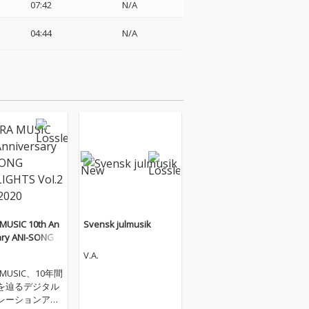
07:42
N/A
04:44
N/A
MUSIC 10th An
Svensk julmusik
ary ANI-SONG H
TS Vol.2 2019-
V.A.
 MUSIC、10年間
を辿るデジタル
レーションアル