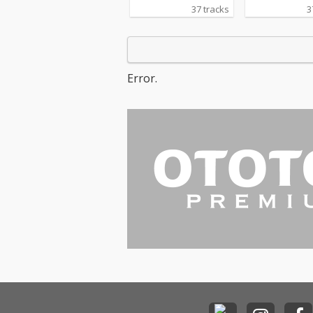
37 tracks
3
Error.