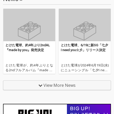
とけた電球、約4年ぶり2ndAL
とけた電球、6/19に新SG「七夕
『made by you』発売決定
I need you☆彡」リリース決定
とけた電球が、約4年ぶりとな
とけた電球が2024年6月19日(水)
る2ndフルアルバム『made by
にニューシングル「七夕I need
you』を2025年8月20日にデジ
you☆彡」をリリースすること
タルリリースすることが決定し
が決定した。 今年4月、所属事
た。 アルバムリリースに先駆け
務所からの独立とともに開始し
View More News
て、8月13日に「悲しみの置き
た4カ月連続リリース。その第3
場」が先行配信リリースされ
弾となる本作は、独りきりの浮
る。 本作は、2024年に実施され
ついた夜に聴きたい楽曲となっ
たク
ている