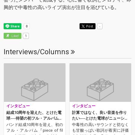
興的で中毒性の高いライブ演出が注目を浴びている。
Post
-
1
Like!
Interviews/Columns
インタビュー
インタビュー
結成10周年を迎えた、とけた電
計算ではなく、良い音楽を作り
球──待望の初フル・アルバムに
たい──とけた電球がニューシン
込めた温もりと軌跡
グルに込めたバンドとしての美
バンド結成10周年を迎え、初の
中毒性の高いサウンドと切なく
学
フル・アルバム『piece of fil
も甘酸っぱい歌詞が着実に評価