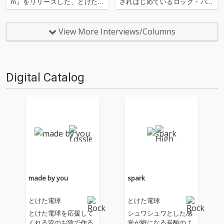
m』をリリースした、とけた電
されはじめているロック・バン
球。10月9日からは、東名阪を
ド、とけた電球が新曲「どうす
View More
まわる初のワンマン・ツアーも
んの？」「灯」を2作同時リリ
開催する。結成10年を迎えたと
ース。心に響く瑞々しい歌詞と
View More Interviews/Columns
同時に、アルバムのリリースに
彼ららしいバンドサウンドの魅
ワンマン・ツアーと、“はじめ
力のあふれる2曲に仕上がって
て”尽くしとな…
います。シリーズ累計 600万…
Digital Catalog
made by you
spark
とけた電球
とけた電球
とけた電球を応援して
シュワシュワとした感
くれる皆のお陰で作る
覚が癖になる炭酸のよ