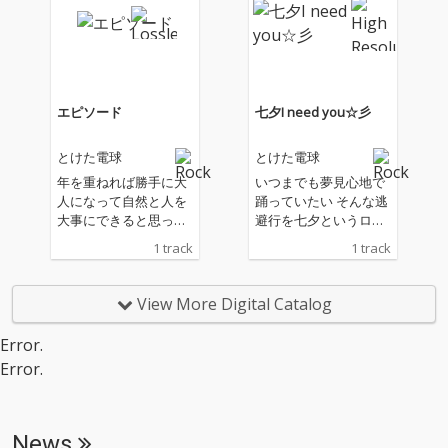
エピソード
七夕I need you☆彡
とけた電球
とけた電球
年を重ねれば勝手に大
いつまでも夢見心地で
人になって自然と人を
踊っていたい そんな逃
大事にできると思って
避行を七夕というロマ
いたけど、現実は後悔
ンチックな季節に委ね
1 track
1 track
することだらけ。優し
てみませんか あなた独
くしたい気持ちを、軽
りきりの浮ついた夜
快なアンサンブルに乗
に、ファンクなリズム
View More Digital Catalog
せてみました！
を届けます
Error.
Error.
News