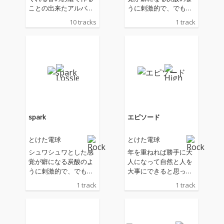
ことの出来たアルバム
うに刺激的で、でもい
です。感謝の気持ちを
つか消えてしまいそう
10 tracks
1 track
込めて「made by yo
で。触れたら弾ける、
u」と名付けました。
でもそれが楽しくて仕
きっとあなたの心に刺
方がない恋のお話で
さる曲があるはずで
す。
す。そして、あなたの
大切なアルバムになる
ことを願っています。
spark
エピソード
とけた電球
とけた電球
シュワシュワとした感
年を重ねれば勝手に大
覚が癖になる炭酸のよ
人になって自然と人を
うに刺激的で、でもい
大事にできると思って
つか消えてしまいそう
いたけど、現実は後悔
1 track
1 track
で。触れたら弾ける、
することだらけ。優し
でもそれが楽しくて仕
くしたい気持ちを、軽
方がない恋のお話で
快なアンサンブルに乗
す。
せてみました！