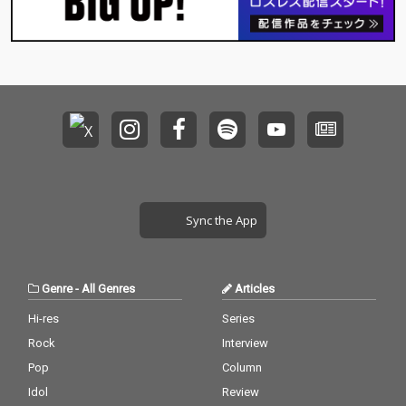
Sync the App
Genre
-
All Genres
Articles
Hi-res
Series
Rock
Interview
Pop
Column
Idol
Review