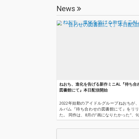
News
ねおち、進化を告げる新作ミニAL『待ち合
図書館にて』本日配信開始
2022年始動のアイドルグループねおちが
ルバム『待ち合わせの図書館にて』をリ
た。 同作は、8月の”画になりたかった”、9
と堕ちて”、10月の”をやすみゆうれい”とい
連続デジタルリリースとなった3曲ももち
の全8曲入り