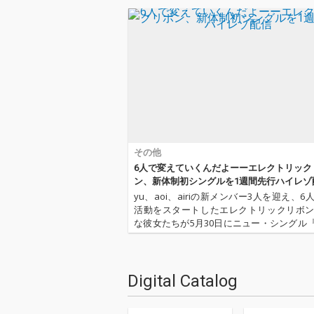
その他
6人で変えていくんだよーーエレクトリック
ン、新体制初シングルを1週間先行ハイレゾ
yu、aoi、airiの新メンバー3人を迎え、6
活動をスタートしたエレクトリックリボ
な彼女たちが5月30日にニュー・シングル『Tw
e in you』を箱レコォズよりリリースする
「Twinkle in you」、およびカップリ…
Digital Catalog