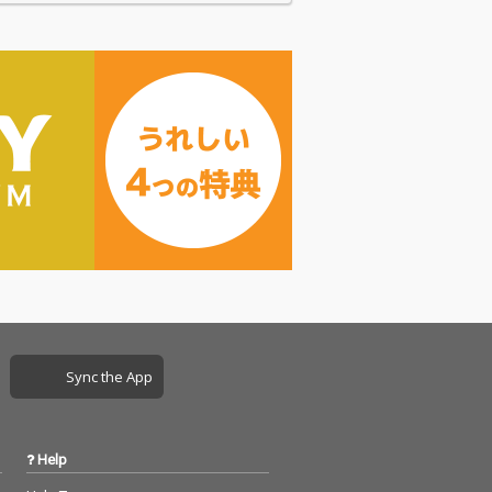
Sync the App
Help