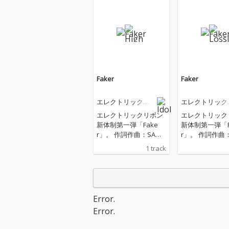
Faker
Faker
エレクトリックリ
エレクトリック
ボン
ボン
エレクトリックリボン
エレクトリック
新体制第一弾「Fake
新体制第一弾「F
r」。 作詞作曲：SAW
r」。 作詞作曲
A。 ダンサブルなビー
A。 ダンサブルなビー
1 track
トに鋭いメッセージを
トに鋭いメッセ
乗せた、刺激的エレク
乗せた、刺激的
トロポップ。 pippi、N
トロポップ。 pi
ATCHAN、kahorun、P
ATCHAN、kaho
auの4人による新章の
auの4人による
Error.
スタート。
スタート。
Error.