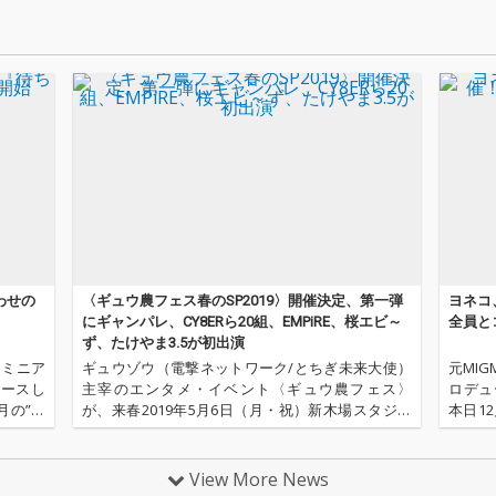
わせの
〈ギュウ農フェス春のSP2019〉開催決定、第一弾
ヨネコ
にギャンパレ、CY8ERら20組、EMPiRE、桜エビ～
全員と
ず、たけやま3.5が初出演
、ミニア
ギュウゾウ（電撃ネットワーク/とちぎ未来大使）
元MIG
リースし
主宰のエンタメ・イベント〈ギュウ農フェス〉
ロデュ
月の”音
が、来春2019年5月6日（月・祝）新木場スタジオ
本日1
う3か月
コーストにて〈ギュウ農フェス春のＳＰ2019 怪物
〈X'MAS BIRTHDAY HIGHT PART
ろん収録
音響オクタゴン is BACK！〉を開催する。 併せて、
ソロに
超満員とな
View More News