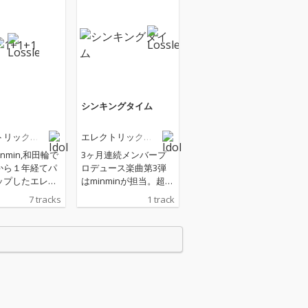
シンキングタイム
トリックリ
エレクトリックリ
ボン
minmin,和田輪で
3ヶ月連続メンバープ
から１年経てパ
ロデュース楽曲第3弾
ップしたエレク
はminminが担当。超と
クリボン。本作
きめき♡宣伝部やダダ
7 tracks
1 track
がプロデュース
ダムズにも楽曲提供す
曲や未発表曲
るyuba寝に制作を依頼
bon」も含む全７
し、ドラムンベースを
現の幅を広げた
取り入れたアップチュ
トリックリボン
ーンが完成した。 ユニ
んでもらえる１
ゾンでの歌唱パートが
っている。
一切なくメンバー三者
三様のボーカルでソロ