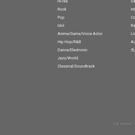
Hi-res
Se
Rock
In
Pop
C
Idol
Re
Anime/Game/Voice Actor
Li
Hip Hop/R&B
Au
Dance/Electronic
先
Jazz/World
Classical/Soundtrack
許諾 JASRAC: 9