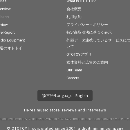
ries
What is OTOTOY?
terview
会社概要
olumn
利用規約
view
プライバシー・ポリシー
ve Report
特定商取引法に基づく表示
dio Equipment
外部データ連携しているサービスに
いて
週のオトトイ
OTOTOYアプリ
媒体資料と広告のご案内
Our Team
Careers
言語/Language - English
Hi-res music store, reviews and interviews
008872001Y30005, 9008872005Y37019 / NexTone: ID000000232, ID000000233 / エルマーク:
© OTOTOY Incorporated since 2004, a
digitiminimi
company