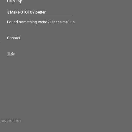
Help Top
Make OTOTOY better
Found something weird? Please mail us
Contact
つ
退会
 RIAJ80023001