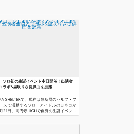
パートを歌い繋いでい
く、グループの歴史の
中でも過去最高難易度
の楽曲となった。
、ソロ初の生誕イベント本日開催！出演者
コラボ&里咲りさ提供曲を披露
MA SHELTERで、現在は無所属のセルフ・プ
ースで活動するソロ・アイドルのヨネコが
2月21日、高円寺HIGHで自身の生誕イベント
Y〉を開催する。
なっての初の生誕となる今