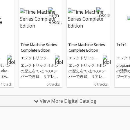
Time Machine Series
Time Machine Series
1+1+1
Complete Edition
Complete Edition
リ
エレクトリックリ
エレクトリックリ
エレク
ボン
ボン
ボン
リボン
エレクトリックリボン
エレクトリックリボン
pippi,
ake
の歴史を“いま”のメン
の歴史を“いま”のメン
の活動
：SAW
バーで再録、リアレン
バーで再録、リアレン
ワーア
ジしたシリーズの最新
ジしたシリーズの最新
トリッ
1 track
6 tracks
6 tracks
ージを
版。原曲の煌めきはそ
版。原曲の煌めきはそ
は各々
エレク
のままに、よりエレク
のままに、よりエレク
した楽
ppi、N
トロポップにアップデ
トロポップにアップデ
「Rib
View More Digital Catalog
run、P
ートした本作にぜひ注
ートした本作にぜひ注
曲。表
新章の
目。
目。
エレク
を楽し
枚とな