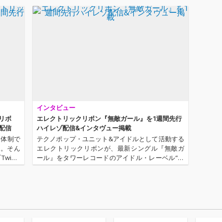
インタビュー
リボ
エレクトリックリボン『無敵ガール』を1週間先行
配信
ハイレゾ配信&インタヴュー掲載
人体制で
テクノポップ・ユニット&アイドルとして活動する
ン。そん
エレクトリックリボンが、最新シングル『無敵ガ
inkl
ール』をタワーレコードのアイドル・レーベル“箱
。表題曲
レコォズ”よりリリース。リーダーで楽曲制作も行
なっているasCaが、10月24日に東京・CHELSEA H
OTELにて開…