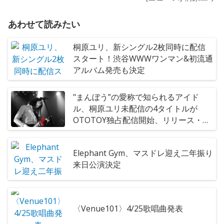
あわせて読みたい
桐原ユリ、新シングル2枚同時に配信
スタート！渋谷WWWワンマン&初流通
アルバム発売も決定
"まんぼう”の愛称で知られるアイド
ル、桐原ユリ未配信の4タイトルが
OTOTOY独占配信開始、リリース・イ
ベントも開催決定!
Elephant Gym、マスドレ迎え二年振り
来日公演決定
〈Venue101〉4/25歌唱曲発表