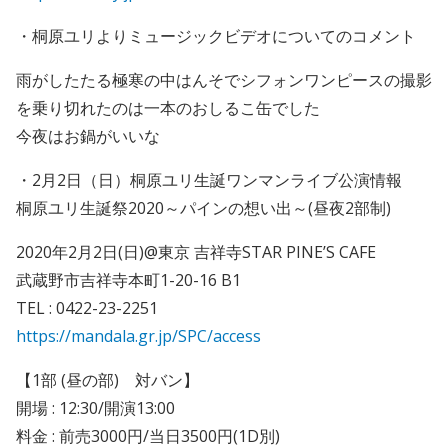
・桐原ユリよりミュージックビデオについてのコメント
雨がしたたる極寒の中はんそでシフォンワンピースの撮影
を乗り切れたのは一本のおしるこ缶でした
今夜はお鍋がいいな
・2月2日（日）桐原ユリ生誕ワンマンライブ公演情報
桐原ユリ生誕祭2020～パインの想い出～(昼夜2部制)
2020年2月2日(日)@東京 吉祥寺STAR PINE’S CAFE
武蔵野市吉祥寺本町1-20-16 B1
TEL : 0422-23-2251
https://mandala.gr.jp/SPC/access
【1部 (昼の部) 対バン】
開場 : 12:30/開演13:00
料金 : 前売3000円/当日3500円(1D別)