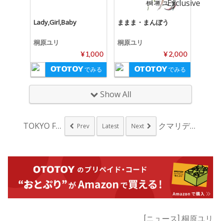
Lady,Girl,Baby
ままま・まんぼう
桐原ユリ
桐原ユリ
¥ 1,000
¥ 2,000
でみる
でみる
Show All
TOKYO FM主催...
クマリデパートxアプ...
Prev
Latest
Next
[ニュース] 桐原ユリ