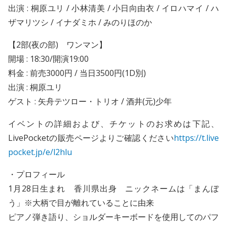
出演 : 桐原ユリ / 小林清美 / 小日向由衣 / イロハマイ / ハ
ザマリツシ / イナダミホ / みのりほのか
【2部(夜の部) ワンマン】
開場 : 18:30/開演19:00
料金 : 前売3000円 / 当日3500円(1D別)
出演 : 桐原ユリ
ゲスト : 矢舟テツロー・トリオ / 酒井(元)少年
イベントの詳細および、チケットのお求めは下記、
LivePocketの販売ページよりご確認ください
https://t.live
pocket.jp/e/l2hlu
・プロフィール
1月28日生まれ 香川県出身 ニックネームは「まんぼ
う」※大柄で目が離れていることに由来
ピアノ弾き語り、ショルダーキーボードを使用してのパフ