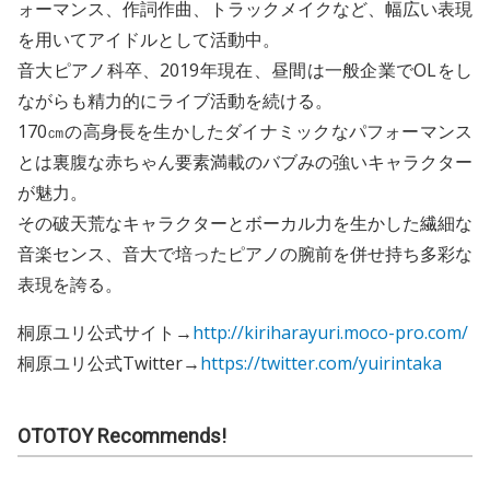
ォーマンス、作詞作曲、トラックメイクなど、幅広い表現
を用いてアイドルとして活動中。
音大ピアノ科卒、2019年現在、昼間は一般企業でOLをし
ながらも精力的にライブ活動を続ける。
170㎝の高身長を生かしたダイナミックなパフォーマンス
とは裏腹な赤ちゃん要素満載のバブみの強いキャラクター
が魅力。
その破天荒なキャラクターとボーカル力を生かした繊細な
音楽センス、音大で培ったピアノの腕前を併せ持ち多彩な
表現を誇る。
桐原ユリ公式サイト→
http://kiriharayuri.moco-pro.com/
桐原ユリ公式Twitter→
https://twitter.com/yuirintaka
OTOTOY Recommends!