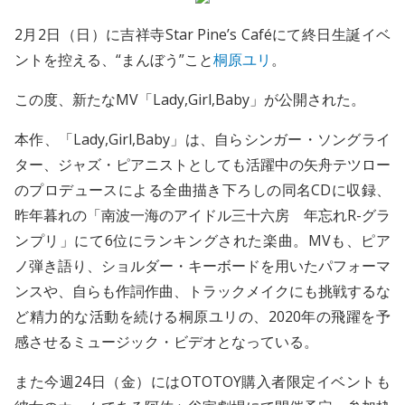
2月2日（日）に吉祥寺Star Pine’s Caféにて終日生誕イベ
ントを控える、“まんぼう”こと
桐原ユリ
。
この度、新たなMV「Lady,Girl,Baby」が公開された。
本作、「Lady,Girl,Baby」は、自らシンガー・ソングライ
ター、ジャズ・ピアニストとしても活躍中の矢舟テツロー
のプロデュースによる全曲描き下ろしの同名CDに収録、
昨年暮れの「南波一海のアイドル三十六房 年忘れR-グラ
ンプリ」にて6位にランキングされた楽曲。MVも、ピア
ノ弾き語り、ショルダー・キーボードを用いたパフォーマ
ンスや、自らも作詞作曲、トラックメイクにも挑戦するな
ど精力的な活動を続ける桐原ユリの、2020年の飛躍を予
感させるミュージック・ビデオとなっている。
また今週24日（金）にはOTOTOY購入者限定イベントも