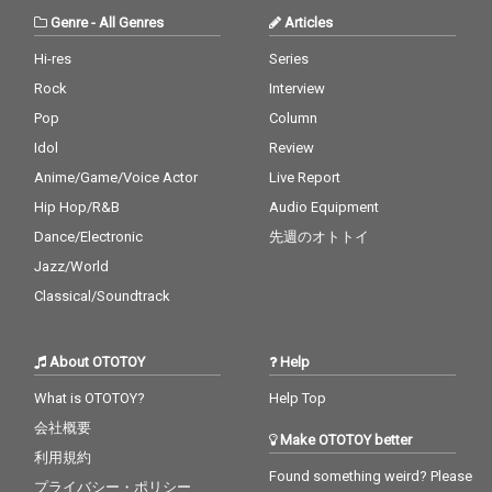
Genre
-
All Genres
Articles
Hi-res
Series
Rock
Interview
Pop
Column
Idol
Review
Anime/Game/Voice Actor
Live Report
Hip Hop/R&B
Audio Equipment
Dance/Electronic
先週のオトトイ
Jazz/World
Classical/Soundtrack
About OTOTOY
Help
What is OTOTOY?
Help Top
会社概要
Make OTOTOY better
利用規約
Found something weird? Please
プライバシー・ポリシー