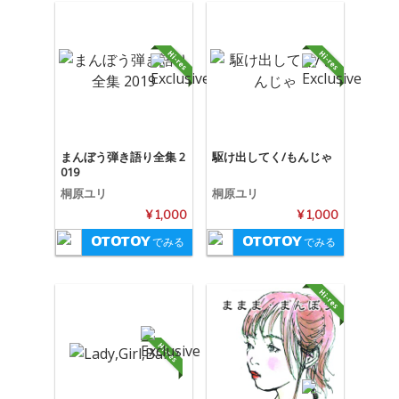
まんぼう弾き語り全集 2
駆け出してく/もんじゃ
019
桐原ユリ
桐原ユリ
¥ 1,000
¥ 1,000
でみる
でみる