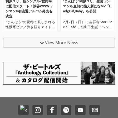
桐原ユリ、新シングル2枚同時
“まんぼう”桐原ユリ、生誕ワン
アスな作品です。
詞・作曲しピアノ弾き
に配信スタート！渋谷WWWワ
マンを直前に控え新たなMV「L
語りで演奏したものに
ンマン&初流通アルバム発売も
ady,Girl,Baby」を公開
矢舟テツローがアレン
決定
ジを施しました。一途
"まんぼう”の愛称で親しまれる
2月2日（日）に吉祥寺Star Pin
で情熱的な作品になっ
怪獣系ピアノ弾き語りアイドル
e’s Caféにて終日生誕イベント
ています。
シンガー、桐原ユリの新シング
を控える、“まんぼう”こと桐原
ル『背の高い女の子』『柳沢課
ユリ。 この度、新たなMV「Lad
長』が、10月1日より2枚同時に
y,Girl,Baby」が公開された。 本
View More News
OTOTOY限定で配信開始され
作、「Lady,Girl,Baby」は、自
た。 『背の高い女の子』はCD-R
らシンガー・ソングライター、
として桐原ユリの公式サイトで
ジャ
通信販売されてい