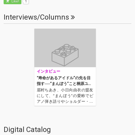
1
Like!
Interviews/Columns
インタビュー
“寿命があるアイドル”の先を目
指す──“まんぼう”こと桐原ユリ
の未配信4タイトル独占配信開
眉村ちあき、小日向由衣の盟友
始
にして、“まんぼう”の愛称でピ
アノ弾き語りやショルダー・キ
ーボードを使用してのパフォー
マンスから作詞作曲、トラッ
ク・メイクなど幅広い表現を行
うアイドル、桐原ユリ。彼女が
Digital Catalog
これまでライヴ会場や一部店舗