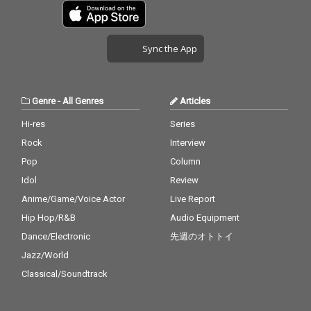
Sync the App
Genre
-
All Genres
Articles
Hi-res
Series
Rock
Interview
Pop
Column
Idol
Review
Anime/Game/Voice Actor
Live Report
Hip Hop/R&B
Audio Equipment
Dance/Electronic
先週のオトトイ
Jazz/World
Classical/Soundtrack