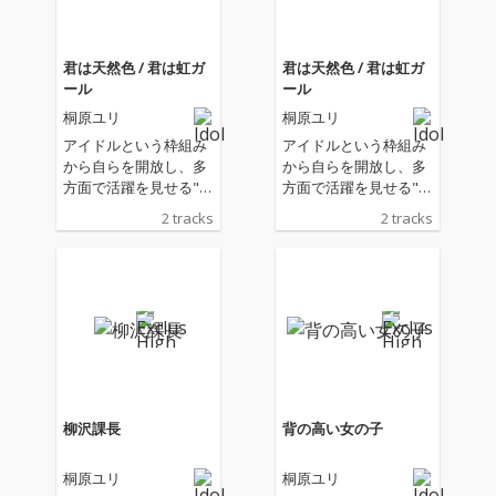
君は天然色 / 君は虹ガ
君は天然色 / 君は虹ガ
ール
ール
桐原ユリ
桐原ユリ
アイドルという枠組み
アイドルという枠組み
から自らを開放し、多
から自らを開放し、多
方面で活躍を見せる"ま
方面で活躍を見せる"ま
んぼう"こと"桐原ユ
んぼう"こと"桐原ユ
2 tracks
2 tracks
リ"の新作が遂に登場。
リ"の新作が遂に登場。
2021年リリースされた
2021年リリースされた
ソロアルバムがスマッ
ソロアルバムがスマッ
シュ・ヒットを記録し
シュ・ヒットを記録し
たピアニスト/プロデュ
たピアニスト/プロデュ
ーサー、矢舟テツロー
ーサー、矢舟テツロー
が自らのトリオを率い
が自らのトリオを率い
てプロデュース。A面
てプロデュース。A面
には、大滝詠一の代表
には、大滝詠一の代表
曲「君は天然色」のカ
曲「君は天然色」のカ
柳沢課長
背の高い女の子
ヴァーを収録。
ヴァーを収録。
桐原ユリ
桐原ユリ