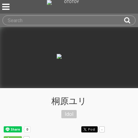
桐原ユリ
Idol
Post
-