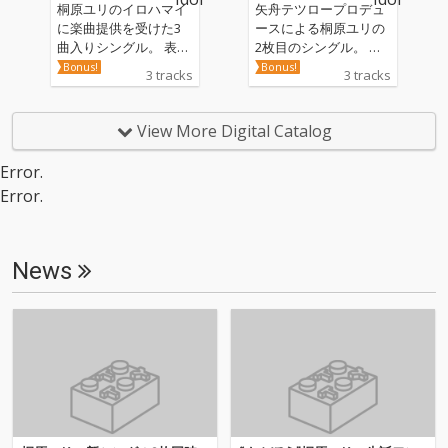
桐原ユリのイロハマイ
矢舟テツロープロデュ
に楽曲提供を受けた3
ースによる桐原ユリの
曲入りシングル。 表題
2枚目のシングル。 表
曲「柳沢課長」は、桐
題曲の今作「背の高い
Bonus!
Bonus!
3 tracks
3 tracks
原自身のOL経験から鬱
女の子」は桐原自身の
屈した毎日から解放さ
コンプレックスでもあ
れ飛び出していく様を
る高身長の女の子の視
View More Digital Catalog
クールに描いた作品と
点から描いた前向きな
なっています。 カップ
心理描写が見事な作品
Error.
リング曲の「SEIYU」
に仕上がっています。
Error.
は、某スーパーマーケ
カップリングである本
ットがモチーフになっ
作「かわいくないのが
ており、どんな場所で
かわいい」は、表題曲
も好きな相手となら遊
と同様に不器用だけど
News
園地になる…そんな心
そんな自分をポジティ
情がポップなメロディ
ブな歌になっていま
ーに乗せて描かれてい
す。 カップリングであ
ます。 3曲目のの「ま
る本作「かわいくない
んぺこの特等席」は、
のがかわいい」は、表
桐原ユリの1人称視点
題曲と同様に不器用だ
から描かれる理想の恋
けどそんな自分をポジ
愛、大好きな相手の隣
ティブな歌になってい
は自分だけの特等席。
ます。 3曲目、「ね
かわいらしいメロディ
ぇ」は桐原自身が作