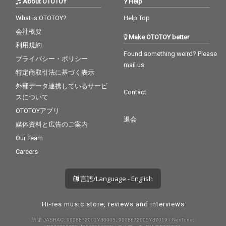
About OTOTOY
Help
What is OTOTOY?
Help Top
会社概要
Make OTOTOY better
利用規約
Found something weird? Please
プライバシー・ポリシー
mail us
特定商取引法に基づく表示
外部データ連携しているサービ
Contact
スについて
OTOTOYアプリ
退会
媒体資料と広告のご案内
Our Team
Careers
言語/Language - English
Hi-res music store, reviews and interviews
許諾 JASRAC: 9008872001Y30005, 9008872005Y37019 / NexTone: