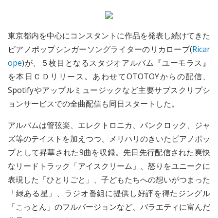
東京都内を中心にコンスタントに作品を発表し続けてきた
ピアノポップシンガーソングライターのリカロープ(
Ricar
ope
)が、５枚目となるスタジオアルバム『ユーモラス』
を本日ＣＤリリース。あわせてOTOTOYからの配信、
Spotifyやアップルミュージックなど主要サブスクリプシ
ョンサービスでの全曲配信も同日スタートした。
アルバムは管弦楽、エレクトロニカ、パンクロック、ジャ
ズ等のテイストを加えつつ、メリハリのきいたピアノポッ
プとして昇華された9曲を収録。先日先行配信された爽快
なリードトラック「アイスクリーム」、怒りをユニークに
表現した「ひとりごと」、子どもたちへの想いがつまった
「緑ある星」、ラジオ番組に提供し好評を得たジングル
「こっとん」のフルバージョンなど、バラエティに富んだ