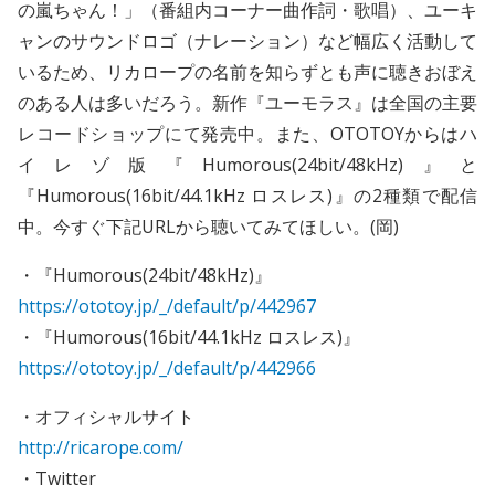
の嵐ちゃん！」（番組内コーナー曲作詞・歌唱）、ユーキ
ャンのサウンドロゴ（ナレーション）など幅広く活動して
いるため、リカロープの名前を知らずとも声に聴きおぼえ
のある人は多いだろう。新作『ユーモラス』は全国の主要
レコードショップにて発売中。また、OTOTOYからはハ
イレゾ版『Humorous(24bit/48kHz)』と
『Humorous(16bit/44.1kHz ロスレス)』の2種類で配信
中。今すぐ下記URLから聴いてみてほしい。(岡)
・『Humorous(24bit/48kHz)』
https://ototoy.jp/_/default/p/442967
・『Humorous(16bit/44.1kHz ロスレス)』
https://ototoy.jp/_/default/p/442966
・オフィシャルサイト
http://ricarope.com/
・Twitter