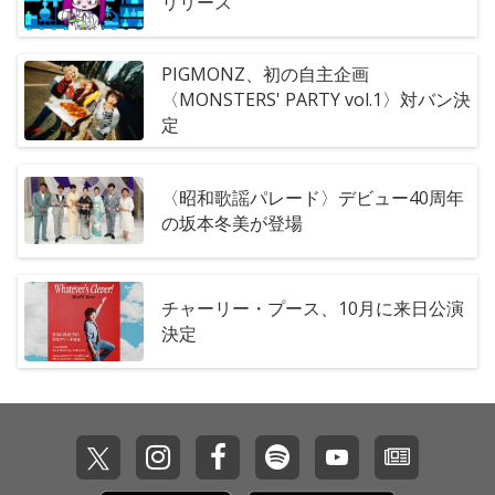
リリース
PIGMONZ、初の自主企画
〈MONSTERS' PARTY vol.1〉対バン決
定
〈昭和歌謡パレード〉デビュー40周年
の坂本冬美が登場
チャーリー・プース、10月に来日公演
決定