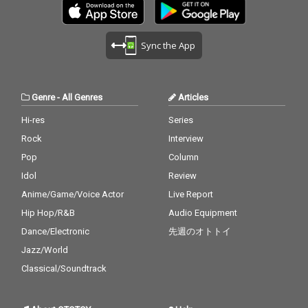
Sync the App
Genre
-
All Genres
Articles
Hi-res
Series
Rock
Interview
Pop
Column
Idol
Review
Anime/Game/Voice Actor
Live Report
Hip Hop/R&B
Audio Equipment
Dance/Electronic
先週のオトトイ
Jazz/World
Classical/Soundtrack