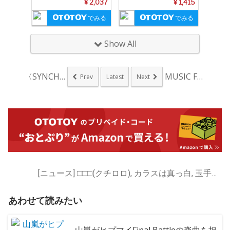
¥ 2,037
¥ 1,415
でみる
でみる
Show All
〈SYNCHRONI...
MUSIC FROM...
Prev
Latest
Next
[ニュース] □□□(クチロロ), カラスは真っ白, 玉手初美
あわせて読みたい
山嵐がヒプマイFinal Battleの楽曲を担