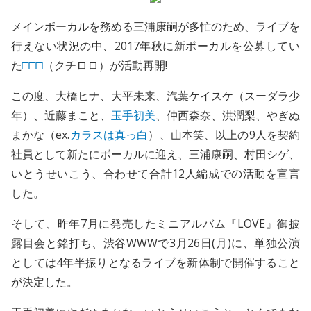
メインボーカルを務める三浦康嗣が多忙のため、ライブを
行えない状況の中、2017年秋に新ボーカルを公募してい
た
□□□
（クチロロ）が活動再開!
この度、大橋ヒナ、大平未来、汽葉ケイスケ（スーダラ少
年）、近藤まこと、
玉手初美
、仲西森奈、洪潤梨、やぎぬ
まかな（ex.
カラスは真っ白
）、山本笑、以上の9人を契約
社員として新たにボーカルに迎え、三浦康嗣、村田シゲ、
いとうせいこう、合わせて合計12人編成での活動を宣言
した。
そして、昨年7月に発売したミニアルバム『LOVE』御披
露目会と銘打ち、渋谷WWWで3月26日(月)に、単独公演
としては4年半振りとなるライブを新体制で開催すること
が決定した。