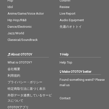
Pop
Column
Idol
Review
Anime/Game/Voice Actor
Live Report
Hip Hop/R&B
Audio Equipment
Dance/Electronic
先週のオトトイ
Jazz/World
Classical/Soundtrack
About OTOTOY
Help
What is OTOTOY?
Help Top
会社概要
Make OTOTOY better
利用規約
Found something weird? Please
プライバシー・ポリシー
mail us
特定商取引法に基づく表示
外部データ連携しているサービ
Contact
スについて
OTOTOYアプリ