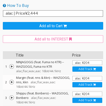
How To Buy
Add all to Cart
Add all to INTEREST
Title
Price
NINJAGOGG (feat. Fuma no KTR)
--
1
WAZGOGG
Fuma no KTR
Add Track
alac,flac,wav,aac: 16bit/44.1kHz
Margin (feat. nns & kkn)
--
WAZGOGG
2
nns
kkn
alac,flac,wav,aac:
Add Track
16bit/44.1kHz
Shippu (feat. Bonbero)
--
WAZGOGG
3
Bonbero
alac,flac,wav,aac:
Add Track
16bit/44.1kHz