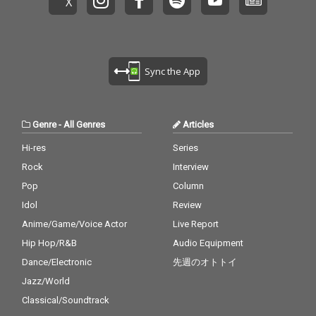
も、bunTesならでは
温度感を与え、その情
の視点で描かれるリリ
緒をより一層引き立て
ックが楽曲に独自の色
ている。ミニマルであ
を加えており、両者の
りながらも奥行きのあ
相性の良さを改めて感
るサウンドと、SUTEZ
Sync the App
じさせる一曲だ。
ENIの哀愁を帯びたフロ
ウが重なり合いリスナ
ーの感情に深く訴えか
ける仕上がりとなって
Genre
-
All Genres
Articles
いる。 また、本楽曲は
正式リリース前からTik
Hi-res
Series
Tok上で一部音源が使
Rock
Interview
用され話題となってお
り、多くの共感を呼び
Pop
Column
ながら期待値を高め満
Idol
Review
を持してのリリースと
Anime/Game/Voice Actor
Live Report
なった。 それぞれの個
性が交差することで生
Hip Hop/R&B
Audio Equipment
まれた本作「This is lo
Dance/Electronic
先週のオトトイ
ve」は、両者の新たな
代表曲となり得るポテ
Jazz/World
ンシャルを秘めた一曲
Classical/Soundtrack
と言えるだろう。