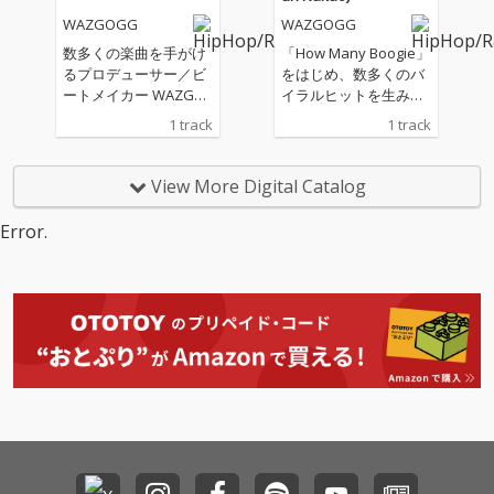
クが作品全体を彩る。
持ったダンサブルな一
WAZGOGG
WAZGOGG
客演には、過去に「Bu
曲に仕上がっている。
zzer Beats」でも共演
互いの個性が自然に噛
数多くの楽曲を手がけ
「How Many Boogie」
したFuma no KTR、そ
み合うコンビネーショ
るプロデューサー／ビ
をはじめ、数多くのバ
して初共演となるSitiss
ンはさらに磨きがかか
ートメイカー WAZGO
イラルヒットを生み出
y luvitが参加。ラップ
り、リスナーの気分を
GG と、ラッパー bunT
してきたビートメイカ
1 track
1 track
スキル折り紙付きの両
高揚させるエネルギー
es によるコラボ楽曲
ー／プロデューサー・
名の個性が加わること
に満ちた作品となっ
「SPIN」がリリース。
WAZGOGGと、2025年
で、EPの世界観をさら
た。 7月末には、これ
昨年発表された「あか
に発表した「by my sid
View More Digital Catalog
に拡張している。 コミ
までのコラボレーショ
らさまにやべー」に続
e」がTikTok上で話題
カルでキャッチーな表
ンの集大成となるEPの
く、EP先行配信シング
を呼び、独特の世界観
Error.
現の裏にはbunTesの
リリースも予定。二人
ル第2弾となる。 Gara
と一聴して耳に残る哀
人間味や日常感覚、等
の世界観が凝縮された
geを彷彿とさせる高速
愁あるフロウを武器と
身大の価値観を楽曲に
最新作「無問題」をぜ
感あるベーストラック
するSUTEZENIによるコ
落とし込んだ。 遊び心
ひ体感してほしい。
に、bunTesの軽快な
ラボレーション楽曲。
と確かなスキル、そし
ラップが絡み合う本
今作「This is love」
てフロアを揺らすエネ
作。 楽曲内にはWAZG
は、“愛”という普遍的
ルギーを感じられる二
OGG自身によるスクラ
なテーマを繊細に描き
人の現在地を示す作品
ッチも取り入れられて
出した一曲。 WAZGO
となっている。
おり、ライブ感と勢い
GGがトータルプロデ
を感じさせる仕上がり
ュースを務めた今作の
となっている。 ダンス
トラックでは、Koshu
ミュージック由来のサ
n Nakaoによる印象的
ウンド感を持ちながら
なピアノが楽曲全体に