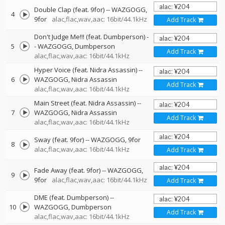
Double Clap (feat. 9for)
--
WAZGOGG
4
9for
alac,flac,wav,aac: 16bit/44.1kHz
Add Track
Don't Judge Me!!! (feat. Dumbperson)
-
5
-
WAZGOGG
Dumbperson
Add Track
alac,flac,wav,aac: 16bit/44.1kHz
Hyper Voice (feat. Nidra Assassin)
--
6
WAZGOGG
Nidra Assassin
Add Track
alac,flac,wav,aac: 16bit/44.1kHz
Main Street (feat. Nidra Assassin)
--
7
WAZGOGG
Nidra Assassin
Add Track
alac,flac,wav,aac: 16bit/44.1kHz
Sway (feat. 9for)
--
WAZGOGG
9for
8
alac,flac,wav,aac: 16bit/44.1kHz
Add Track
Fade Away (feat. 9for)
--
WAZGOGG
9
9for
alac,flac,wav,aac: 16bit/44.1kHz
Add Track
DME (feat. Dumbperson)
--
10
WAZGOGG
Dumbperson
Add Track
alac,flac,wav,aac: 16bit/44.1kHz