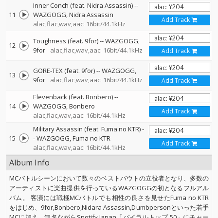
Inner Conch (feat. Nidra Assassin)
--
11
WAZGOGG
Nidra Assassin
Add Track
alac,flac,wav,aac: 16bit/44.1kHz
Toughness (feat. 9for)
--
WAZGOGG
12
9for
alac,flac,wav,aac: 16bit/44.1kHz
Add Track
GORE-TEX (feat. 9for)
--
WAZGOGG
13
9for
alac,flac,wav,aac: 16bit/44.1kHz
Add Track
Elevenback (feat. Bonbero)
--
14
WAZGOGG
Bonbero
Add Track
alac,flac,wav,aac: 16bit/44.1kHz
Military Assassin (feat. Fuma no KTR)
-
15
-
WAZGOGG
Fuma no KTR
Add Track
alac,flac,wav,aac: 16bit/44.1kHz
Album Info
MCバトルシーンにおいて数々のベストバウトの立役者となり、多数の
アーティストに楽曲提供を行っているWAZGOGGの初となるフルアル
バム。 客演には戦極MCバトルでも相性の良さを見せたFuma no KTR
をはじめ、9for,Bonbero,Nidara Assassin,Dumbpersonといった若手
MCに加え、無名ながらSpotify Japan「バイラルトップ 50」にチャー