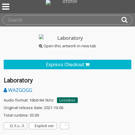
Open this artwork in new tab
Express Checkout
Laboratory
WAZGOGG
Audio format: 16bit/44.1kHz
Lossless
Original release date: 2021-10-06
Total runtime: 35:09
ロスレス
Explicit ver.