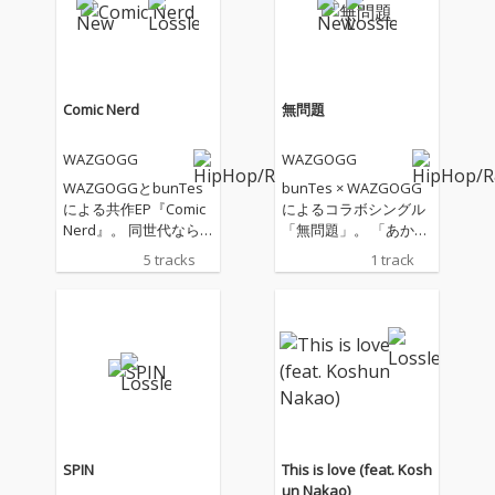
Comic Nerd
無問題
WAZGOGG
WAZGOGG
WAZGOGGとbunTes
bunTes × WAZGOGG
による共作EP『Comic
によるコラボシングル
Nerd』。 同世代なら
「無問題」。 「あから
ではの感覚を共有する
さにやべー」「SPIN」
5 tracks
1 track
二人が、ラップとダン
に続く、両者によるコ
スミュージックを自在
ラボレーション第3弾
に横断しながら作り上
となる楽曲。 今作もハ
げた全5曲を収録。ハ
ードな四つ打ちビート
ードな四つ打ちをはじ
を軸に、思わず口ずさ
めとする、多彩なサウ
みたくなるキャッチー
ンドの上で繰り広げら
なフレーズと、bunTe
れるスキルフルなラッ
sならではのユーモア
プと、インターネット
あふれるリリックを融
ミームを散りばめたユ
合。フロアでも日常で
SPIN
This is love (feat. Kosh
ーモアあふれるリリッ
もクセになる中毒性を
un Nakao)