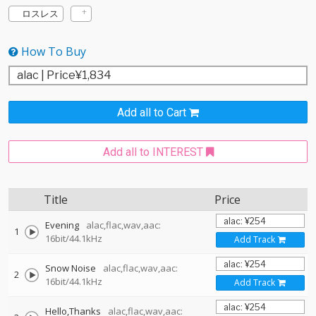
ロスレス
How To Buy
Add all to Cart
Add all to INTEREST
Title
Price
Evening
alac,flac,wav,aac:
1
16bit/44.1kHz
Add Track
Snow Noise
alac,flac,wav,aac:
2
16bit/44.1kHz
Add Track
Hello,Thanks
alac,flac,wav,aac: