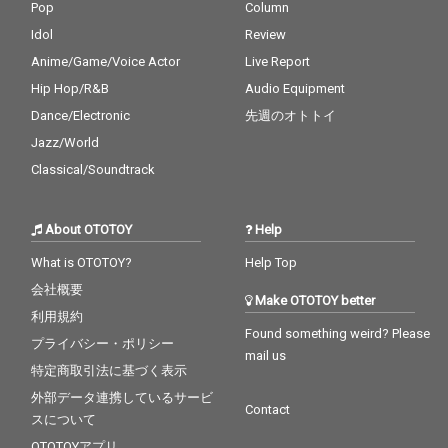
り、多くの共感を呼び
Pop
Column
ながら期待値を高め満
Idol
Review
を持してのリリースと
Anime/Game/Voice Actor
Live Report
なった。 それぞれの個
性が交差することで生
Hip Hop/R&B
Audio Equipment
まれた本作「This is lo
Dance/Electronic
先週のオトトイ
ve」は、両者の新たな
代表曲となり得るポテ
Jazz/World
ンシャルを秘めた一曲
Classical/Soundtrack
と言えるだろう。
About OTOTOY
Help
What is OTOTOY?
Help Top
会社概要
Make OTOTOY better
利用規約
Found something weird? Please
プライバシー・ポリシー
mail us
特定商取引法に基づく表示
外部データ連携しているサービ
Contact
スについて
OTOTOYアプリ