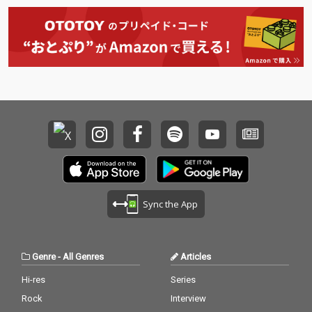
感あるベーストラック
するSUTEZENIによるコ
落とし込んだ。 遊び心
ひ体感してほしい。
に、bunTesの軽快な
ラボレーション楽曲。
と確かなスキル、そし
ラップが絡み合う本
今作「This is love」
てフロアを揺らすエネ
作。 楽曲内にはWAZG
は、“愛”という普遍的
ルギーを感じられる二
OGG自身によるスクラ
なテーマを繊細に描き
人の現在地を示す作品
ッチも取り入れられて
出した一曲。 WAZGO
となっている。
おり、ライブ感と勢い
GGがトータルプロデ
を感じさせる仕上がり
ュースを務めた今作の
となっている。 ダンス
トラックでは、Koshu
ミュージック由来のサ
n Nakaoによる印象的
ウンド感を持ちながら
なピアノが楽曲全体に
も、bunTesならでは
温度感を与え、その情
の視点で描かれるリリ
緒をより一層引き立て
ックが楽曲に独自の色
ている。ミニマルであ
を加えており、両者の
りながらも奥行きのあ
相性の良さを改めて感
るサウンドと、SUTEZ
Sync the App
じさせる一曲だ。
ENIの哀愁を帯びたフロ
ウが重なり合いリスナ
ーの感情に深く訴えか
ける仕上がりとなって
Genre
-
All Genres
Articles
いる。 また、本楽曲は
正式リリース前からTik
Hi-res
Series
Tok上で一部音源が使
Rock
Interview
用され話題となってお