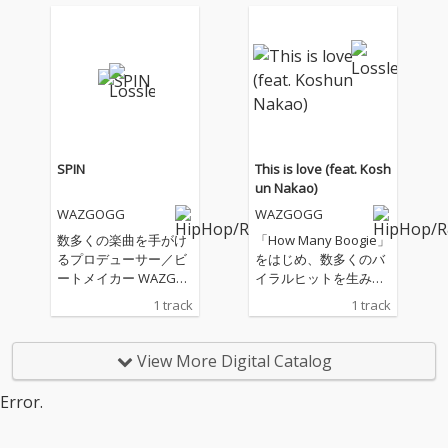
スミュージックを自在
ラボレーション第3弾
に横断しながら作り上
となる楽曲。 今作もハ
げた全5曲を収録。ハ
ードな四つ打ちビート
ードな四つ打ちをはじ
を軸に、思わず口ずさ
めとする、多彩なサウ
みたくなるキャッチー
ンドの上で繰り広げら
なフレーズと、bunTe
れるスキルフルなラッ
sならではのユーモア
プと、インターネット
あふれるリリックを融
ミームを散りばめたユ
合。フロアでも日常で
SPIN
This is love (feat. Kosh
ーモアあふれるリリッ
もクセになる中毒性を
un Nakao)
クが作品全体を彩る。
持ったダンサブルな一
WAZGOGG
WAZGOGG
客演には、過去に「Bu
曲に仕上がっている。
zzer Beats」でも共演
互いの個性が自然に噛
数多くの楽曲を手がけ
「How Many Boogie」
したFuma no KTR、そ
み合うコンビネーショ
るプロデューサー／ビ
をはじめ、数多くのバ
して初共演となるSitiss
ンはさらに磨きがかか
ートメイカー WAZGO
イラルヒットを生み出
y luvitが参加。ラップ
り、リスナーの気分を
GG と、ラッパー bunT
してきたビートメイカ
1 track
1 track
スキル折り紙付きの両
高揚させるエネルギー
es によるコラボ楽曲
ー／プロデューサー・
名の個性が加わること
に満ちた作品となっ
「SPIN」がリリース。
WAZGOGGと、2025年
で、EPの世界観をさら
た。 7月末には、これ
昨年発表された「あか
に発表した「by my sid
View More Digital Catalog
に拡張している。 コミ
までのコラボレーショ
らさまにやべー」に続
e」がTikTok上で話題
カルでキャッチーな表
ンの集大成となるEPの
く、EP先行配信シング
を呼び、独特の世界観
Error.
現の裏にはbunTesの
リリースも予定。二人
ル第2弾となる。 Gara
と一聴して耳に残る哀
人間味や日常感覚、等
の世界観が凝縮された
geを彷彿とさせる高速
愁あるフロウを武器と
身大の価値観を楽曲に
最新作「無問題」をぜ