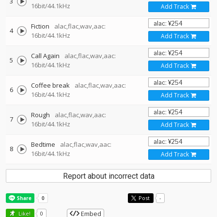
3
16bit/44.1kHz
Add Track
Fiction
alac,flac,wav,aac:
4
16bit/44.1kHz
Add Track
Call Again
alac,flac,wav,aac:
5
16bit/44.1kHz
Add Track
Coffee break
alac,flac,wav,aac:
6
16bit/44.1kHz
Add Track
Rough
alac,flac,wav,aac:
7
16bit/44.1kHz
Add Track
Bedtime
alac,flac,wav,aac:
8
16bit/44.1kHz
Add Track
Report about incorrect data
Post
-
Embed
Like!
0