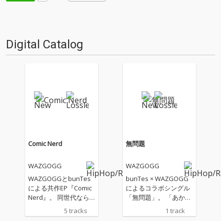
Digital Catalog
Comic Nerd
無問題
WAZGOGG
WAZGOGG
WAZGOGGとbunTes
bunTes × WAZGOGG
による共作EP『Comic
によるコラボシングル
Nerd』。 同世代なら
「無問題」。 「あから
ではの感覚を共有する
さにやべー」「SPIN」
5 tracks
1 track
二人が、ラップとダン
に続く、両者によるコ