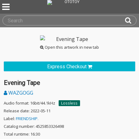
Open this artwork in new tab
Express Checkout
Evening Tape
WAZGOGG
Audio format: 16bit/44.1kHz
Lossless
Release date: 2022-05-11
Label:
FRIENDSHIP.
Catalog number: 4525853326498
Total runtime: 16:30