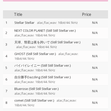
Title
Price
1
Stellar Stellar
alac,flac,wav: 16bit/44.1kHz
N/A
NEXT COLOR PLANET (Still Still Stellar ver.)
2
N/A
alac,flac,wav: 16bit/44.1kHz
天球、彗星は夜を跨いで (Still Still Stellar ver.)
3
N/A
alac,flac,wav: 16bit/44.1kHz
GHOST (Still Still Stellar ver.)
alac,flac,wav:
4
N/A
16bit/44.1kHz
バイバイレイニー (Still Still Stellar ver.)
5
N/A
alac,flac,wav: 16bit/44.1kHz
自分勝手Dazzling (Still Still Stellar ver.)
6
N/A
alac,flac,wav: 16bit/44.1kHz
Bluerose (Still Still Stellar ver.)
7
N/A
alac,flac,wav: 16bit/44.1kHz
comet (Still Still Stellar ver.)
alac,flac,wav:
8
N/A
16bit/44.1kHz