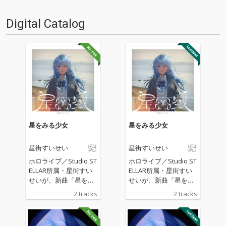
い…
や、さらにはD…
Digital Catalog
星をみる少女
星をみる少女
星街すいせい
星街すいせい
ホロライブ／Studio ST
ホロライブ／Studio ST
ELLAR所属・星街すい
ELLAR所属・星街すい
せいが、新曲「星をみ
せいが、新曲「星をみ
る少女」をリリース。
る少女」をリリース。
2 tracks
2 tracks
作詞・作編曲はボカロ
作詞・作編曲はボカロ
P・はるまきごはんが
P・はるまきごはんが
手がけた。
手がけた。