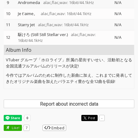
9
Andromeda
alac,flac,wav: 16bit/44.1kHz
N/A
10
Je t'aime。
alac,flac,wav: 16bit/44.1kHz
N/A
11
Starry Jet
alac,flac,wav: 16bit/44.1kHz
N/A
駆けろ (Still Still Stellar ver.)
alac,flac,wav:
12
N/A
16bit/44.1kHz
Album Info
VTuber グループ「ホロライブ」所属の星街すいせい、活動初となる
全国流通フルアルバムのリリースが決定!
今作ではアルバムのために制作した新曲に加え、これまでに発表して
きたオリジナル楽曲を加えたバラエティ豊かな全12曲を収録!
Report about incorrect data
Post
-
Embed
Like!
7