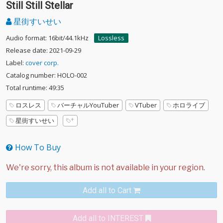
Still Still Stellar
星街すいせい
Audio format: 16bit/44.1kHz
Lossless
Release date: 2021-09-29
Label:
cover corp.
Catalog number: HOLO-002
Total runtime: 49:35
ロスレス
バーチャルYouTuber
VTuber
ホロライブ
星街すいせい
How To Buy
Add all to Cart
Add all to INTEREST