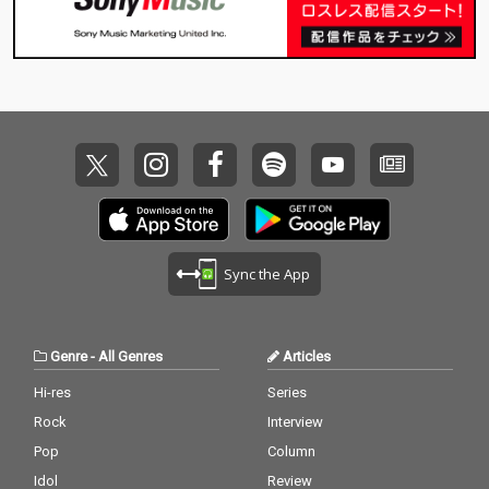
Sync the App
Genre
-
All Genres
Articles
Hi-res
Series
Rock
Interview
Pop
Column
Idol
Review