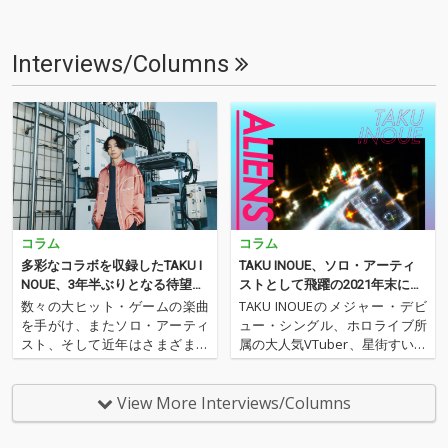
Interviews/Columns
コラム
コラム
多彩なコラボを収録したTAKU I
TAKU INOUE、ソロ・アーティ
NOUE、3年半ぶりとなる待望の
ストとして飛躍の2021年末に放
セカンドEP「FUTARI EP」をレ
つコンセプトEP
数々の大ヒット・ゲームの楽曲
TAKU INOUEのメジャー・デビ
ヴュー
を手がけ、またソロ・アーティ
ュー・シングル、ホロライブ所
スト、そして近年はさまざまな
属の大人気VTuber、星街すいせ
ano、DAOKO、Eve、星街すい
いをフィーチャーした「3時12
せいなどなど、VTuber / シンガ
分」はOTOTOYの配信でも異例
ー / アーティストなどのプロデ
の大ヒット。これまでに『アイ
View More Interviews/Columns
ュースをてがけるTAKU INOU
ドルマスター』や『電音部』と
E。2022年には、星街すいせ
いったさまざまなコンテンツ