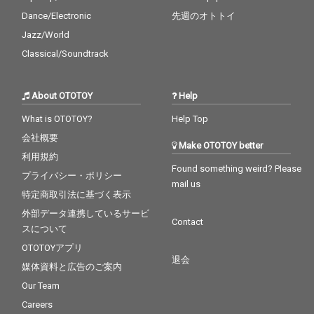
Dance/Electronic
先週のオトトイ
Jazz/World
Classical/Soundtrack
About OTOTOY
Help
What is OTOTOY?
Help Top
会社概要
Make OTOTOY better
利用規約
Found something weird? Please
プライバシー・ポリシー
mail us
特定商取引法に基づく表示
外部データ連携しているサービ
Contact
スについて
OTOTOYアプリ
退会
媒体資料と広告のご案内
Our Team
Careers