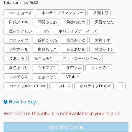
Total runtime: 76:32
ホロふぉーす
ホロライブファンタジー
常闇トワ
白銀ノエル
潤羽るしあ
角巻わため
天音かなた
星街すいせい
IRyS
ホロライブゲーマーズ
ホロライブ
戌神ころね
猫又おかゆ
大神ミオ
大空スバル
癒月ちょこ
百鬼あやめ
紫咲シオン
湊あくあ
赤井はあと
アキ・ローゼンタール
夏色まつり
白上フブキ
夜空メル
さくらみこ
ロボ子さん
ときのそら
VTuber
バーチャルYouTuber
ロスレス
ホロライブEnglish
How To Buy
Add all to Cart