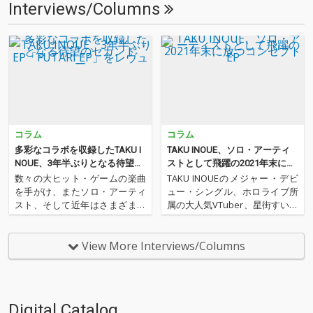
Interviews/Columns
コラム
コラム
多彩なコラボを収録したTAKU I
TAKU INOUE、ソロ・アーティ
NOUE、3年半ぶりとなる待望の
ストとして飛躍の2021年末に放
セカンドEP「FUTARI EP」をレ
つコンセプトEP
数々の大ヒット・ゲームの楽曲
TAKU INOUEのメジャー・デビ
ヴュー
を手がけ、またソロ・アーティ
ュー・シングル、ホロライブ所
スト、そして近年はさまざまな
属の大人気VTuber、星街すいせ
ano、DAOKO、Eve、星街すい
いをフィーチャーした「3時12
せいなどなど、VTuber / シンガ
分」はOTOTOYの配信でも異例
ー / アーティストなどのプロデ
の大ヒット。これまでに『アイ
View More Interviews/Columns
ュースをてがけるTAKU INOU
ドルマスター』や『電音部』と
E。2022年には、星街すいせ
いったさまざまなコンテンツ
い…
や、さらにはD…
Digital Catalog