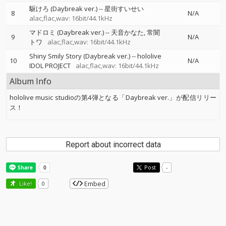
駆けろ (Daybreak ver.)
--
星街すいせい
8
N/A
alac,flac,wav: 16bit/44.1kHz
マドロミ (Daybreak ver.)
--
天音かなた
常闇
9
N/A
トワ
alac,flac,wav: 16bit/44.1kHz
Shiny Smily Story (Daybreak ver.)
--
hololive
10
N/A
IDOL PROJECT
alac,flac,wav: 16bit/44.1kHz
Album Info
hololive music studioの第4弾となる「Daybreak ver.」が配信リリー
ス！
Report about incorrect data
Post
-
Embed
Like!
0