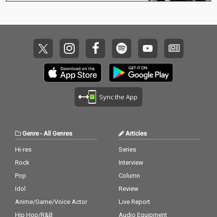
Sync the App
Genre
-
All Genres
Articles
Hi-res
Series
Rock
Interview
Pop
Column
Idol
Review
Anime/Game/Voice Actor
Live Report
Hip Hop/R&B
Audio Equipment