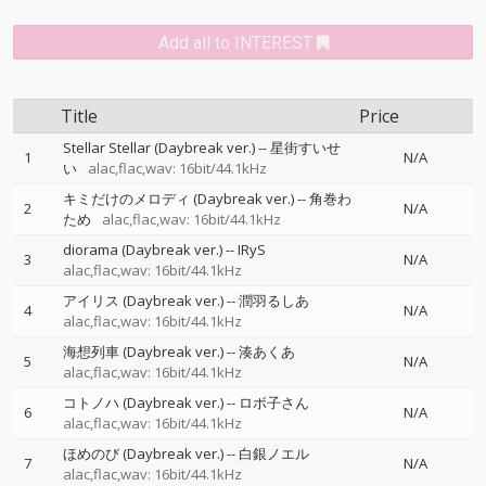
Add all to INTEREST
Title
Price
Stellar Stellar (Daybreak ver.)
--
星街すいせ
1
N/A
い
alac,flac,wav: 16bit/44.1kHz
キミだけのメロディ (Daybreak ver.)
--
角巻わ
2
N/A
ため
alac,flac,wav: 16bit/44.1kHz
diorama (Daybreak ver.)
--
IRyS
3
N/A
alac,flac,wav: 16bit/44.1kHz
アイリス (Daybreak ver.)
--
潤羽るしあ
4
N/A
alac,flac,wav: 16bit/44.1kHz
海想列車 (Daybreak ver.)
--
湊あくあ
5
N/A
alac,flac,wav: 16bit/44.1kHz
コトノハ (Daybreak ver.)
--
ロボ子さん
6
N/A
alac,flac,wav: 16bit/44.1kHz
ほめのび (Daybreak ver.)
--
白銀ノエル
7
N/A
alac,flac,wav: 16bit/44.1kHz