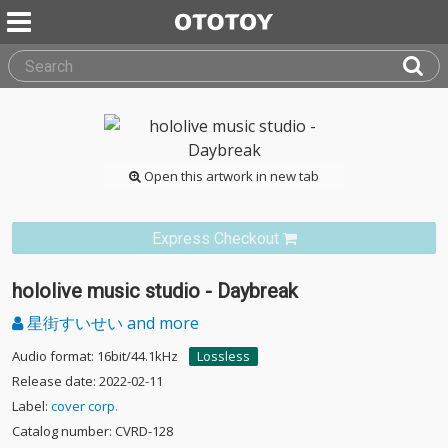
Open this artwork in new tab
Express Checkout
hololive music studio - Daybreak
星街すいせい and more
Audio format: 16bit/44.1kHz
Lossless
Release date: 2022-02-11
Label:
cover corp.
Catalog number: CVRD-128