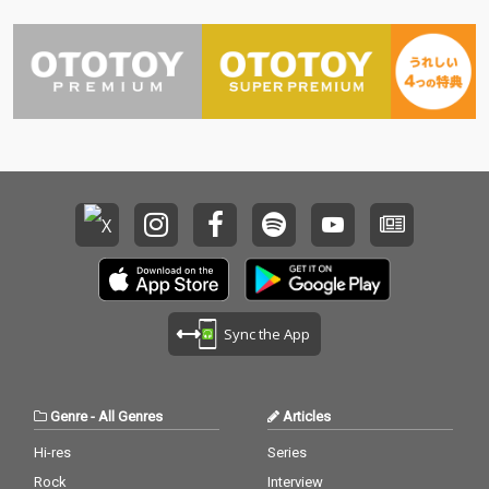
Sync the App
Genre
-
All Genres
Articles
Hi-res
Series
Rock
Interview