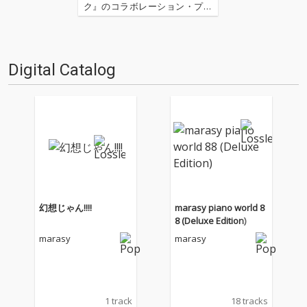
ク』のコラボレーション・プロ
ジェクト、〈ポケモン feat. 初
音ミク Project VOLTAGE〉（通
称：ポケミク）。18タイプのポ
ケモンをモチーフに、豪華ボカ
Digital Catalog
ロPたちが書き下ろした楽曲群
は…
幻想じゃん!!!!
marasy piano world 8
8 (Deluxe Edition)
marasy
marasy
1 track
18 tracks