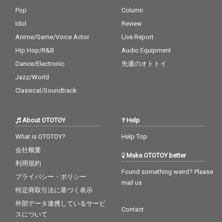
Pop
Column
Idol
Review
Anime/Game/Voice Actor
Live Report
Hip Hop/R&B
Audio Equipment
Dance/Electronic
先週のオトトイ
Jazz/World
Classical/Soundtrack
About OTOTOY
Help
What is OTOTOY?
Help Top
会社概要
Make OTOTOY better
利用規約
Found something weird? Please
プライバシー・ポリシー
mail us
特定商取引法に基づく表示
外部データ連携しているサービ
Contact
スについて