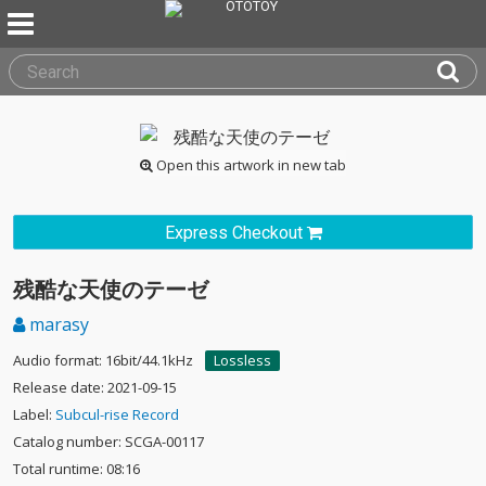
Open this artwork in new tab
Express Checkout
残酷な天使のテーゼ
marasy
Audio format: 16bit/44.1kHz
Lossless
Release date: 2021-09-15
Label:
Subcul-rise Record
Catalog number: SCGA-00117
Total runtime: 08:16