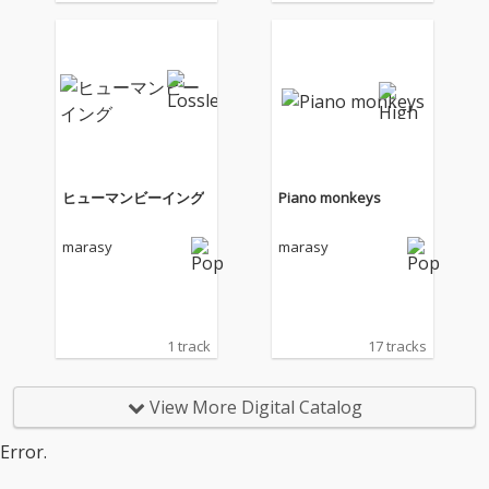
ヒューマンビーイング
Piano monkeys
marasy
marasy
1 track
17 tracks
View More Digital Catalog
Error.