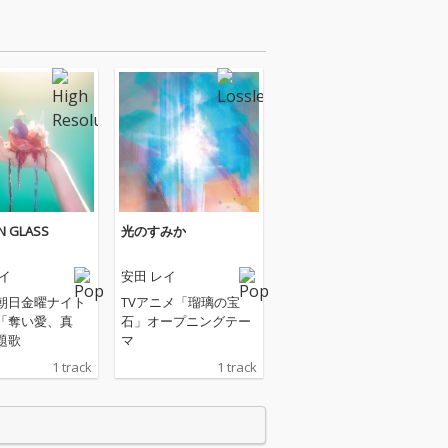
N GLASS
光のすみか
イ
安田 レイ
朝日金曜ナイト
TVアニメ「瑠璃の宝
「奪い愛、真
石」オープニングテー
題歌
マ
1 track
1 track