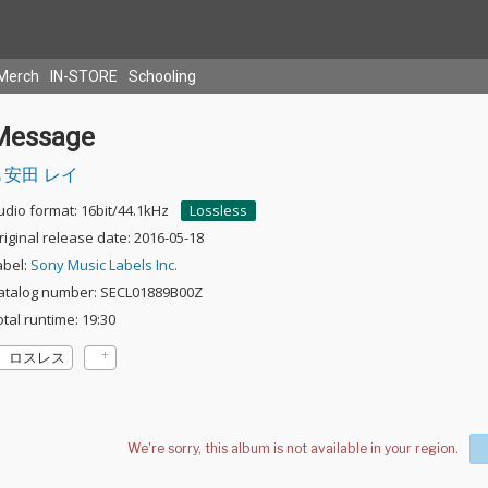
Merch
IN-STORE
Schooling
Message
安田 レイ
udio format: 16bit/44.1kHz
Lossless
riginal release date: 2016-05-18
abel:
Sony Music Labels Inc.
atalog number: SECL01889B00Z
otal runtime: 19:30
ロスレス