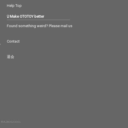
Help Top
Make OTOTOY better
Found something weird? Please mail us
Contact
つ
退会
 RIAJ80023001