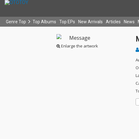
Genre Top
Top Albums
Top EPs
New Arrivals
Articles
News
Enlarge the artwork
A
O
L
C
T