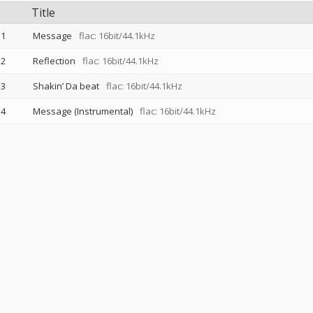
Title
1
Message
flac: 16bit/44.1kHz
2
Reflection
flac: 16bit/44.1kHz
3
Shakin’ Da beat
flac: 16bit/44.1kHz
4
Message (Instrumental)
flac: 16bit/44.1kHz