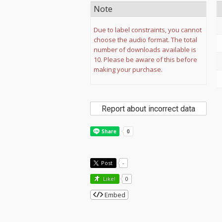
Note
Due to label constraints, you cannot
choose the audio format. The total
number of downloads available is
10. Please be aware of this before
making your purchase.
Report about incorrect data
Post
-
Like!
0
Embed