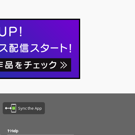
Sync the App
Help