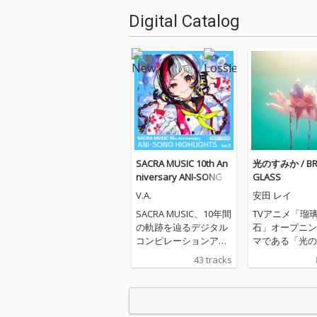
Digital Catalog
SACRA MUSIC 10th An
光のすみか / BR
niversary ANI-SONG H
GLASS
IGHLIGHTS Vol.2 2019-
V.A.
安田 レイ
2020
SACRA MUSIC、10年間
TVアニメ「瑠
の軌跡を辿るデジタル
石」オープニン
コンピレーションアル
マである「光の
バムをリリース！ 第二
か」と新曲「BR
43 tracks
弾となる「SACRA MUS
GLASS」を収
IC 10th Anniversary A
NI-SONG HIGHLIGHTS
Vol.2 2019-2020」。本