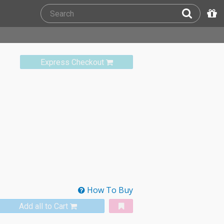
Express Checkout
How To Buy
Add all to Cart