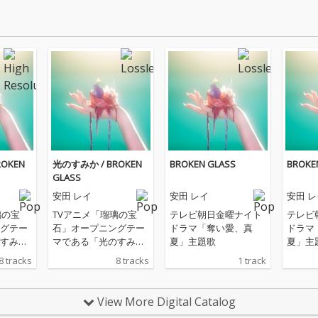
OKEN
光のすみか / BROKEN
BROKEN GLASS
BROKE
GLASS
安田 レイ
安田 レイ
安田 レ
璃の宝
TVアニメ「瑠璃の宝
テレビ朝日金曜ナイト
テレビ
グテー
石」オープニングテー
ドラマ「奪い愛、真
ドラマ
すみ
マである「光のすみ
夏」主題歌
夏」主
OKEN
か」と新曲「BROKEN
8 tracks
8 tracks
1 track
録
GLASS」を収録
View More Digital Catalog