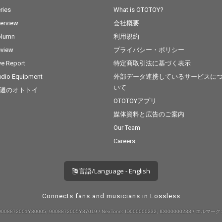
ries
What is OTOTOY?
terview
会社概要
olumn
利用規約
view
プライバシー・ポリシー
ve Report
特定商取引法に基づく表示
dio Equipment
外部データ連携しているサービスに
いて
週のオトトイ
OTOTOYアプリ
媒体資料と広告のご案内
Our Team
Careers
言語/Language - English
Connects fans and musicians in Lossless
008872001Y30005, 9008872005Y37019 / NexTone: ID000000232, ID000000233 / エルマーク: