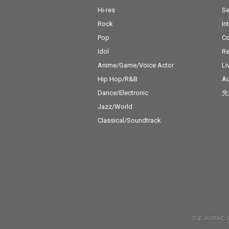
Hi-res
Se
Rock
In
Pop
C
Idol
Re
Anime/Game/Voice Actor
Li
Hip Hop/R&B
Au
Dance/Electronic
先
Jazz/World
Classical/Soundtrack
許諾 JASRAC: 9