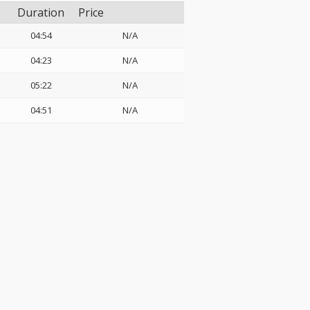
Duration
Price
04:54
N/A
04:23
N/A
05:22
N/A
04:51
N/A