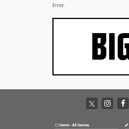
コンピレーションアル
Error.
バムのジャケットに
は、SACRA MUSICのマ
スコットキャラクター
「SACRAちゃん」のイ
ラストをレーベル設立
当初から手掛けてきた
イラストレーター・Mi
ka Pikazo氏による、
新規描きおろしの「SA
CRAちゃん」イラスト
を起用。
Genre
-
All Genres