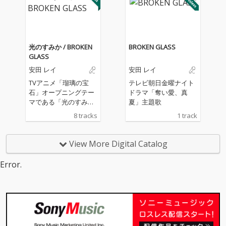
バムのジャケットに
は、SACRA MUSICのマ
スコットキャラクター
「SACRAちゃん」のイ
ラストをレーベル設立
光のすみか / BROKEN
BROKEN GLASS
当初から手掛けてきた
GLASS
イラストレーター・Mi
安田 レイ
安田 レイ
ka Pikazo氏による、
新規描きおろしの「SA
TVアニメ「瑠璃の宝
テレビ朝日金曜ナイト
CRAちゃん」イラスト
石」オープニングテー
ドラマ「奪い愛、真
を起用。
マである「光のすみ
夏」主題歌
か」と新曲「BROKEN
8 tracks
1 track
GLASS」を収録
View More Digital Catalog
Error.