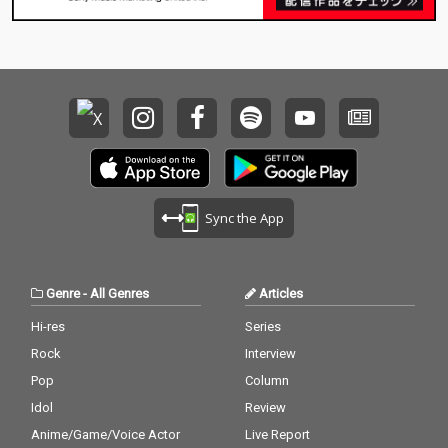
Sync the App
Genre
-
All Genres
Articles
Hi-res
Series
Rock
Interview
Pop
Column
Idol
Review
Anime/Game/Voice Actor
Live Report