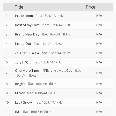
Title
Price
1
in the room
flac: 16bit/44.1kHz
N/A
2
Best of my Love
flac: 16bit/44.1kHz
N/A
3
Brand New Day
flac: 16bit/44.1kHz
N/A
4
Inside Out
flac: 16bit/44.1kHz
N/A
5
パスコード4854
flac: 16bit/44.1kHz
N/A
6
どうして...
flac: 16bit/44.1kHz
N/A
One More Time
--
安田 レイ
Matt Cab
flac:
7
N/A
16bit/44.1kHz
8
Regret
flac: 16bit/44.1kHz
N/A
9
Mirror
flac: 16bit/44.1kHz
N/A
10
Let It Snow
flac: 16bit/44.1kHz
N/A
11
I&U
flac: 16bit/44.1kHz
N/A