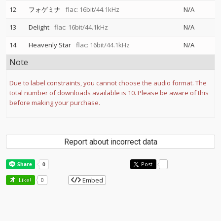
12
フォゲミナ
flac: 16bit/44.1kHz
N/A
13
Delight
flac: 16bit/44.1kHz
N/A
14
Heavenly Star
flac: 16bit/44.1kHz
N/A
Note
Due to label constraints, you cannot choose the audio format. The
total number of downloads available is 10. Please be aware of this
before making your purchase.
Report about incorrect data
Post
-
Embed
Like!
0