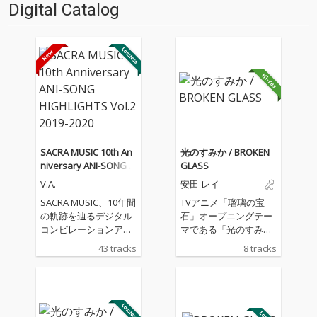
Digital Catalog
SACRA MUSIC 10th An
光のすみか / BROKEN
niversary ANI-SONG H
GLASS
IGHLIGHTS Vol.2 2019-
V.A.
安田 レイ
2020
SACRA MUSIC、10年間
TVアニメ「瑠璃の宝
の軌跡を辿るデジタル
石」オープニングテー
コンピレーションアル
マである「光のすみ
バムをリリース！ 第二
か」と新曲「BROKEN
43 tracks
8 tracks
弾となる「SACRA MUS
GLASS」を収録
IC 10th Anniversary A
NI-SONG HIGHLIGHTS
Vol.2 2019-2020」。本
コンピレーションアル