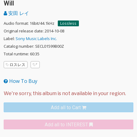
Will
安田 レイ
Audio format: 16bit/44.1kHz
Lossless
Original release date: 2014-10-08
Label:
Sony Music Labels Inc.
Catalog number: SECL01599B00Z
Total runtime: 60:35
ロスレス
How To Buy
Add all to Cart
Add all to INTEREST