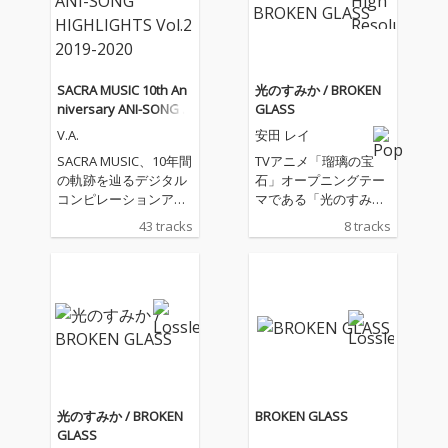
SACRA MUSIC 10th An
光のすみか / BROKEN
niversary ANI-SONG H
GLASS
IGHLIGHTS Vol.2 2019-
V.A.
安田 レイ
2020
SACRA MUSIC、10年間
TVアニメ「瑠璃の宝
の軌跡を辿るデジタル
石」オープニングテー
コンピレーションアル
マである「光のすみ
バムをリリース！ 第二
か」と新曲「BROKEN
43 tracks
8 tracks
弾となる「SACRA MUS
GLASS」を収録
IC 10th Anniversary A
NI-SONG HIGHLIGHTS
Vol.2 2019-2020」。本
コンピレーションアル
バムのジャケットに
は、SACRA MUSICのマ
スコットキャラクター
「SACRAちゃん」のイ
ラストをレーベル設立
光のすみか / BROKEN
BROKEN GLASS
当初から手掛けてきた
GLASS
イラストレーター・Mi