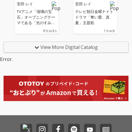
安田 レイ
安田 レイ
ka Pikazo氏による、
新規描きおろしの「SA
TVアニメ「瑠璃の宝
テレビ朝日金曜ナイト
CRAちゃん」イラスト
石」オープニングテー
ドラマ「奪い愛、真
を起用。
マである「光のすみ
夏」主題歌
か」と新曲「BROKEN
8 tracks
1 track
GLASS」を収録
View More Digital Catalog
Error.