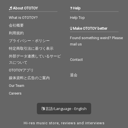
About OTOTOY
Help
What is OTOTOY?
Help Top
会社概要
Make OTOTOY better
利用規約
Found something weird? Please
プライバシー・ポリシー
mail us
特定商取引法に基づく表示
外部データ連携しているサービ
Contact
スについて
OTOTOYアプリ
退会
媒体資料と広告のご案内
Our Team
Careers
言語/Language - English
Hi-res music store, reviews and interviews