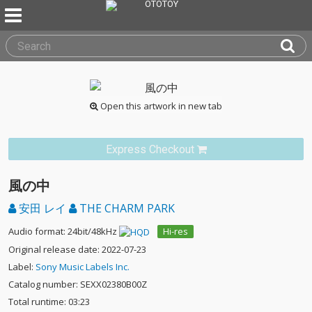
Open this artwork in new tab
Express Checkout
風の中
安田 レイ
THE CHARM PARK
Audio format: 24bit/48kHz
Hi-res
Original release date: 2022-07-23
Label:
Sony Music Labels Inc.
Catalog number: SEXX02380B00Z
Total runtime: 03:23