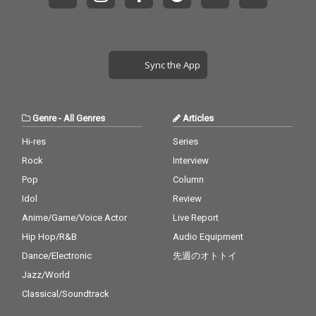
Sync the App
Genre
-
All Genres
Articles
Hi-res
Series
Rock
Interview
Pop
Column
Idol
Review
Anime/Game/Voice Actor
Live Report
Hip Hop/R&B
Audio Equipment
Dance/Electronic
先週のオトトイ
Jazz/World
Classical/Soundtrack