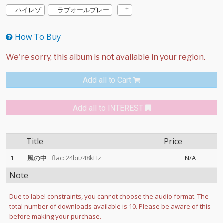
ハイレゾ
ラブオールプレー
How To Buy
Add all to Cart
Add all to INTEREST
Title
Price
1
風の中
flac: 24bit/48kHz
N/A
Note
Due to label constraints, you cannot choose the audio format. The
total number of downloads available is 10. Please be aware of this
before making your purchase.