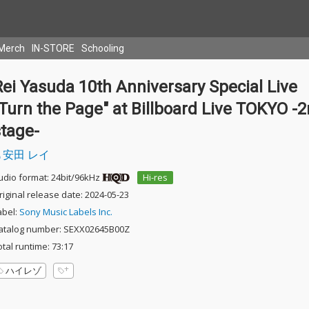
Merch
IN-STORE
Schooling
ei Yasuda 10th Anniversary Special Live
Turn the Page" at Billboard Live TOKYO -
stage-
安田 レイ
udio format: 24bit/96kHz
Hi-res
riginal release date: 2024-05-23
abel:
Sony Music Labels Inc.
atalog number: SEXX02645B00Z
otal runtime: 73:17
ハイレゾ