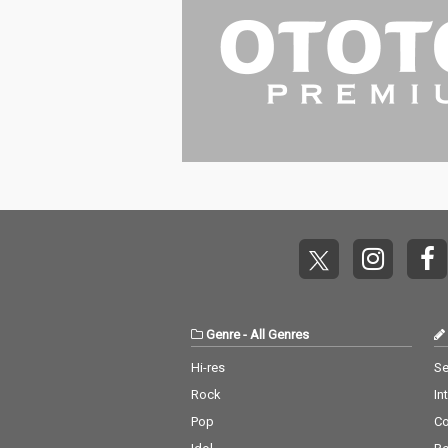
ラストをレーベル設立
当初から手掛けてきた
イラストレーター・Mi
ka Pikazo氏による、
新規描きおろしの「SA
CRAちゃん」イラスト
を起用。
Genre
-
All Genres
Hi-res
Se
Rock
In
Pop
C