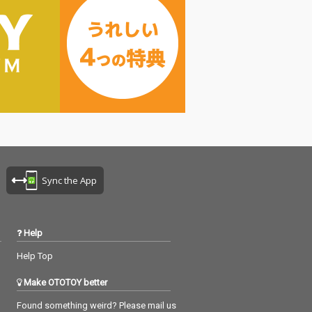
Sync the App
Help
Help Top
Make OTOTOY better
Found something weird? Please mail us