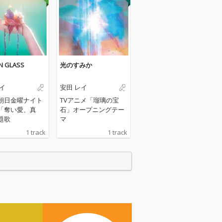
N GLASS
光のすみか
イ
安田 レイ
朝日金曜ナイト
TVアニメ「瑠璃の宝
「奪い愛、真
石」オープニングテー
題歌
マ
1 track
1 track