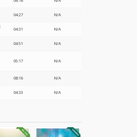
06:16
N/A
04:27
N/A
t
04:31
N/A
04:51
N/A
05:17
N/A
08:16
N/A
04:33
N/A