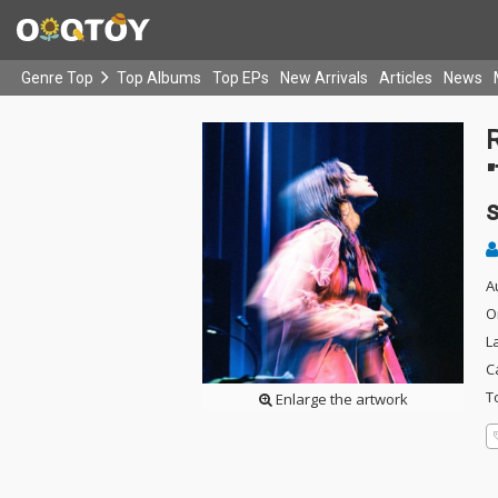
Genre Top
Top Albums
Top EPs
New Arrivals
Articles
News
R
"
A
O
L
C
T
Enlarge the artwork