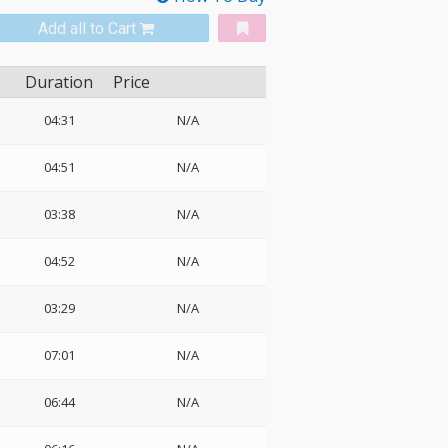
Add all to Cart
Duration
Price
04:31
N/A
04:51
N/A
03:38
N/A
04:52
N/A
03:29
N/A
07:01
N/A
06:44
N/A