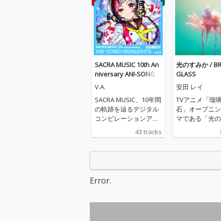
SACRA MUSIC 10th An
光のすみか / BR
niversary ANI-SONG H
GLASS
IGHLIGHTS Vol.2 2019-
V.A.
安田 レイ
2020
SACRA MUSIC、10年間
TVアニメ「瑠
の軌跡を辿るデジタル
石」オープニン
コンピレーションアル
マである「光の
バムをリリース！ 第二
か」と新曲「BR
43 tracks
弾となる「SACRA MUS
GLASS」を収
IC 10th Anniversary A
NI-SONG HIGHLIGHTS
Vol.2 2019-2020」。本
コンピレーションアル
Error.
バムのジャケットに
は、SACRA MUSICのマ
スコットキャラクター
「SACRAちゃん」のイ