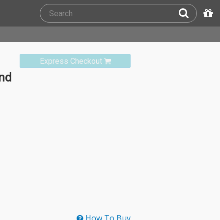
Express Checkout
2nd
How To Buy