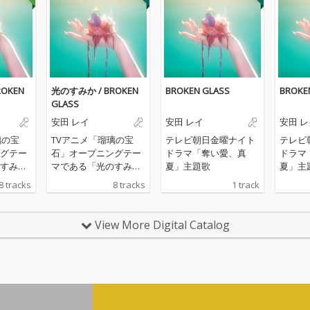
OKEN
光のすみか / BROKEN
BROKEN GLASS
BROKE
GLASS
安田 レイ
安田 レイ
安田 レ
璃の宝
TVアニメ「瑠璃の宝
テレビ朝日金曜ナイト
テレビ
グテー
石」オープニングテー
ドラマ「奪い愛、真
ドラマ
すみ
マである「光のすみ
夏」主題歌
夏」主
OKEN
か」と新曲「BROKEN
8 tracks
8 tracks
1 track
録
GLASS」を収録
View More Digital Catalog