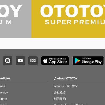
Articles
About OTOTOY
ries
What is OTOTOY?
terview
会社概要
olumn
利用規約