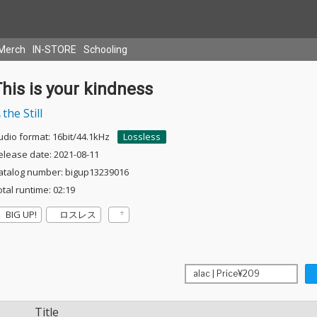
Merch
IN-STORE
Schooling
his is your kindness
the Still
udio format: 16bit/44.1kHz
Lossless
elease date: 2021-08-11
atalog number: bigup13239016
otal runtime: 02:19
BIG UP!
ロスレス
Title