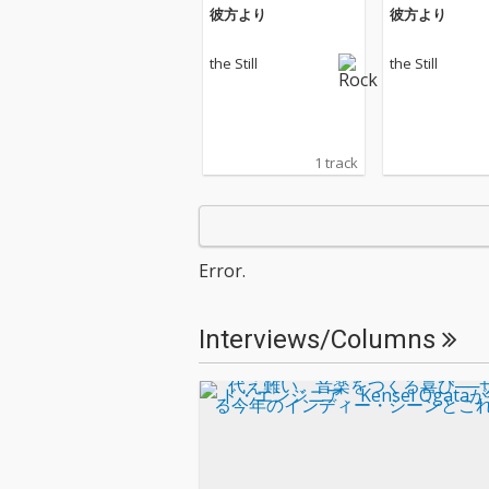
彼方より
彼方より
the Still
the Still
1 track
Error.
Interviews/Columns