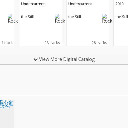
Undercurrent
Undercurrent
2010
the Still
the Still
the Still
1 track
28 tracks
28 tracks
View More Digital Catalog