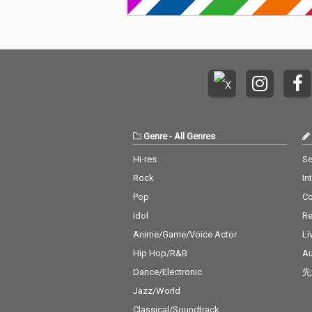
Genre
-
All Genres
Hi-res
Se
Rock
In
Pop
C
Idol
Re
Anime/Game/Voice Actor
Li
Hip Hop/R&B
Au
Dance/Electronic
先
Jazz/World
Classical/Soundtrack