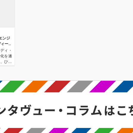
エンジ
ディー・
ンディ・
進化を遂
a、ひと
が作品集
テージに