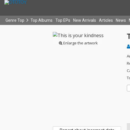
Genre Top
Top Albums
Top EPs
New Arrivals
Articles
News
T
Enlarge the artwork
A
R
C
T