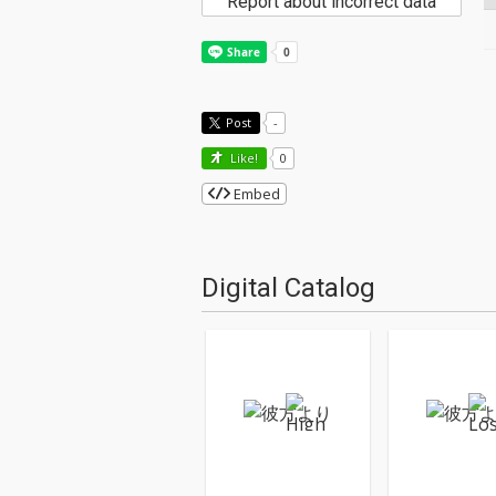
Report about incorrect data
Post
-
Like!
0
Embed
Digital Catalog