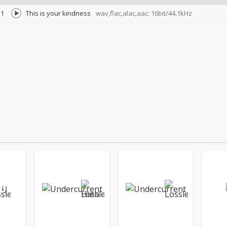
1
This is your kindness
wav,flac,alac,aac: 16bit/44.1kHz