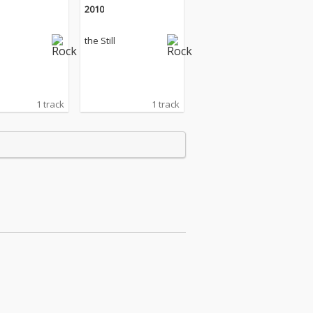
2010
the Still
1 track
1 track