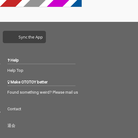
Sync the App
Help
Help Top
Make OTOTOY better
Found something weird? Please mail us
Contact
つ
退会