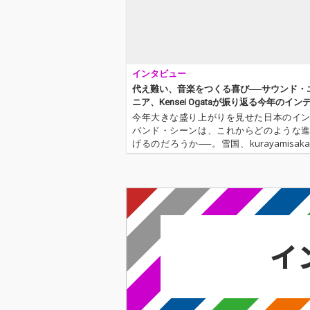
インタビュー
代え難い、音楽をつくる喜び──サウンド・
ニア、Kensei Ogataが振り返る今年のイン
シーンとこれから
今年大きな盛り上がりを見せた日本のイ
バンド・シーンは、これからどのような
げるのだろうか──。雪国、kurayamisak
ひら、sidenerdsなど、さまざまなバンド
をリリースし、それぞれがネクスト・ス
足を進めたよう…