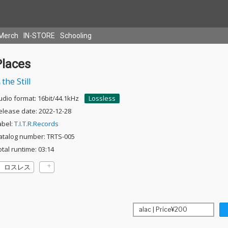
Merch
IN-STORE
Schooling
Places
the Still
udio format: 16bit/44.1kHz
Lossless
elease date: 2022-12-28
abel:
T.I.T.R.Records
atalog number: TRTS-005
otal runtime: 03:14
ロスレス