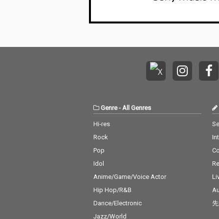
Genre
-
All Genres
Hi-res
Se
Rock
In
Pop
C
Idol
Re
Anime/Game/Voice Actor
Li
Hip Hop/R&B
Au
Dance/Electronic
先
Jazz/World