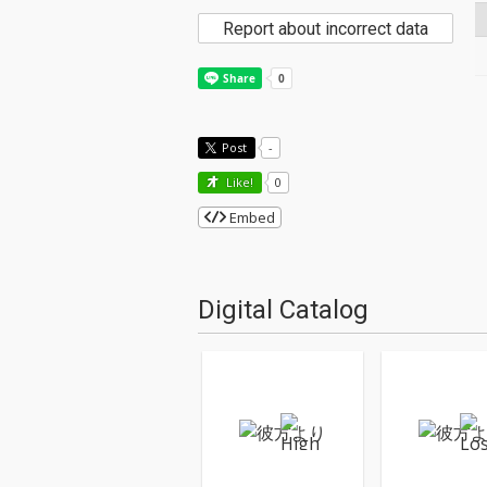
Report about incorrect data
Post
-
Like!
0
Embed
Digital Catalog