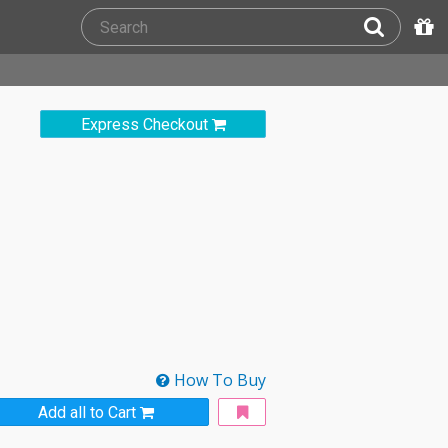
Express Checkout
How To Buy
Add all to Cart