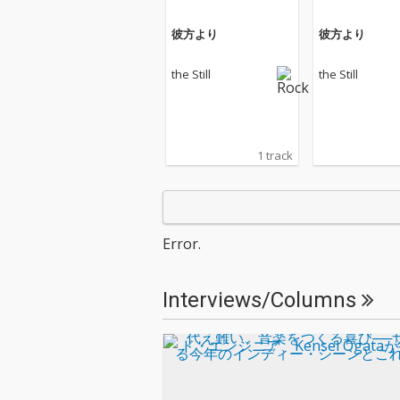
彼方より
彼方より
the Still
the Still
1 track
Error.
Interviews/Columns