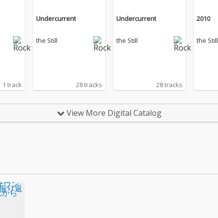
Undercurrent
Undercurrent
2010
the Still
the Still
the Still
1 track
28 tracks
28 tracks
View More Digital Catalog