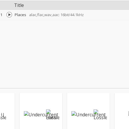
Title
1
Places
alac,flac,wav,aac: 16bit/44.1kHz