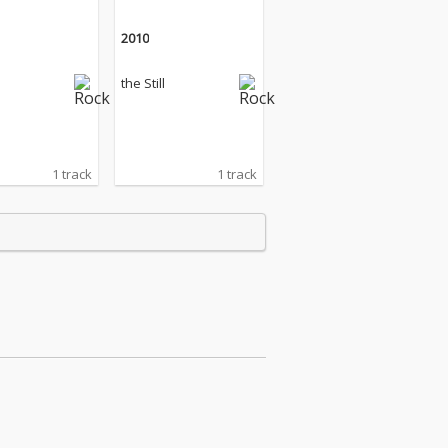
2010
the Still
1 track
1 track