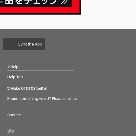
Sync the App
Help
Help Top
Make OTOTOY better
Found something weird? Please mail us
Contact
つ
退会