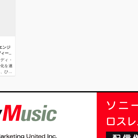
エンジ
ディー・
ンディ・
進化を遂
a、ひと
が作品集
テージに