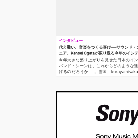
インタビュー
代え難い、音楽をつくる喜び──サウンド・
ニア、Kensei Ogataが振り返る今年のイン
シーンとこれから
今年大きな盛り上がりを見せた日本のイ
バンド・シーンは、これからどのような
げるのだろうか──。雪国、kurayamisak
ひら、sidenerdsなど、さまざまなバンド
をリリースし、それぞれがネクスト・ス
足を進めたよう…