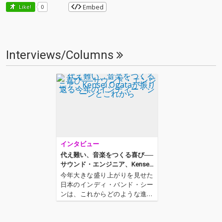
Embed
Like!
0
Interviews/Columns
インタビュー
代え難い、音楽をつくる喜び──
サウンド・エンジニア、Kensei
Ogataが振り返る今年のインデ
今年大きな盛り上がりを見せた
ィー・シーンとこれから
日本のインディ・バンド・シー
ンは、これからどのような進化
を遂げるのだろうか──。雪国、
kurayamisaka、ひとひら、sid
enerdsなど、さまざまなバンド