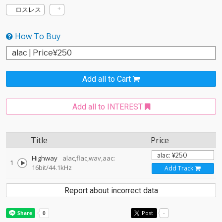
ロスレス
How To Buy
Add all to Cart
Add all to INTEREST
Title
Price
Highway
alac,flac,wav,aac:
1
16bit/44.1kHz
Add Track
Report about incorrect data
Post
-