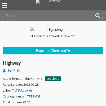
Open this artwork in new tab
Express Checkout
Highway
the Still
Audio format: 16bit/44.1kHz
Lossless
Release date: 2022-09-28
Label:
T.I.T.R.Records
Catalog number: TRTS-002
Total runtime: 03:22