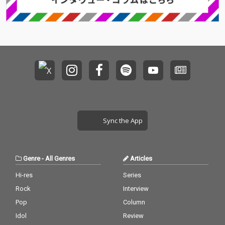
Sync the App
Genre
-
All Genres
Articles
Hi-res
Series
Rock
Interview
Pop
Column
Idol
Review