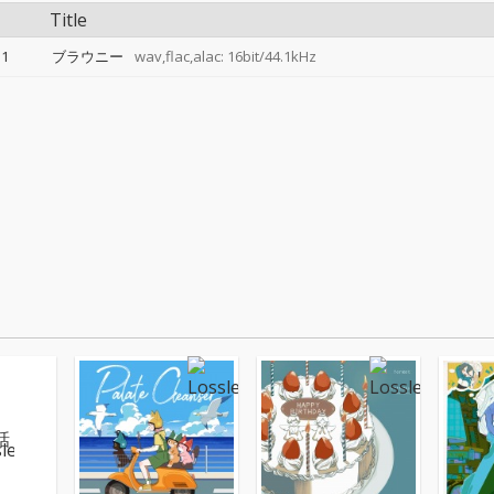
Title
1
ブラウニー
wav,flac,alac: 16bit/44.1kHz