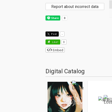
Report about incorrect data
Post
-
Like!
0
Embed
Digital Catalog