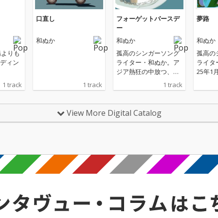
口直し
フォーゲットバースデ
夢路
ー
和ぬか
和ぬか
和ぬか
陽よりも
孤高のシンガーソング
孤高の
ディン
ライター・和ぬか。ア
ライタ
ジア熱狂の中放つ、バ
25年
ースデーシングル！​和
東ドラ
1 track
1 track
1 track
楽器のようなビートと
島』O
歪んだギターサウンド
ろし「
のマッチングが耳に残
プ！ ■T
View More Digital Catalog
るアッパーチューン。
市町村
在する 
たちに着
完結の
マ。 
がらも
に挑戦
姿や、福
の人々
て成⻑
を、各