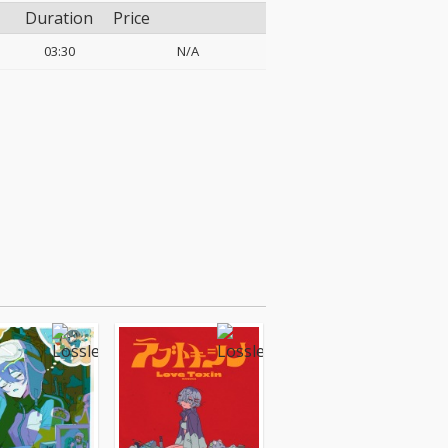
Duration
Price
03:30
N/A