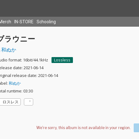
Merch
IN-STORE
Schooling
ブラウニー
和ぬか
udio format: 16bit/44.1kHz
Lossless
elease date: 2021-06-14
riginal release date: 2021-06-14
abel:
和ぬか
otal runtime: 03:30
ロスレス