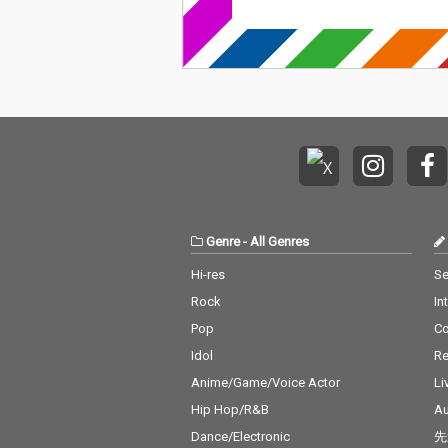
Genre
-
All Genres
Hi-res
Se
Rock
In
Pop
C
Idol
Re
Anime/Game/Voice Actor
Li
Hip Hop/R&B
Au
Dance/Electronic
先