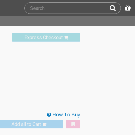
Express Checkout
How To Buy
Add all to Cart