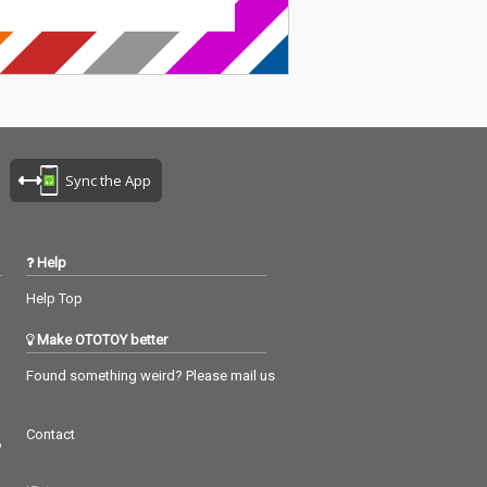
モアと希望を込
トーリーでお届
 12 名の主演キ
には、佐藤大樹
/FANTASTICS) 駿
 桜井ユキ 豊本明
 03) 渋川清彦 北
 本田響矢 三浦貴
柚 大友康平 黑
Sync the App
小⻄桜子といった
面々。
Help
Help Top
Make OTOTOY better
Found something weird? Please mail us
Contact
つ