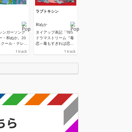
ラブトキシン
和ぬか
シンガーソング
タイアップ表記「TBS
ー・和ぬか。20
ドラマストリーム『毒
1月クール・テレ
恋～毒もすぎれば恋と
マ25『風のふく
なる～』オープニング
1 track
1 track
P主題歌、書き下
テーマ」。 濱正悟＆兵
夢路」をドロッ
頭功海W主演ドラマ
ie-up 福島 12
『毒恋～毒もすぎれば
を舞台にした実
恋となる～』OPテー
12 名の移住者
マ。シタールなどの楽
想を得た 1 話
器で民族音楽の雰囲気
オムニバスドラ
を出した和ぬからしい
葛藤や挫折をしな
踊れる楽曲であり、予
それぞれの課題
想外に恋に落ちてしま
して移住に至る
う心情をレトロでポッ
島 12 市町村
プながらも独特なメロ
との交流を通じ
ディーラインで歌う癖
していく様子
になるサウンド。
話趣向を凝らし