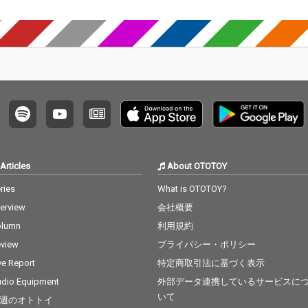
てユー
めたス
け。 全
ャスト
(EXILE
河太郎
⻑(東京
乃きい
大 ⻘木
木華 
豪華な
Articles
About OTOTOY
ries
What is OTOTOY?
terview
会社概要
olumn
利用規約
view
プライバシー・ポリシー
ve Report
特定商取引法に基づく表示
dio Equipment
外部データ連携しているサービスに
いて
週のオトトイ