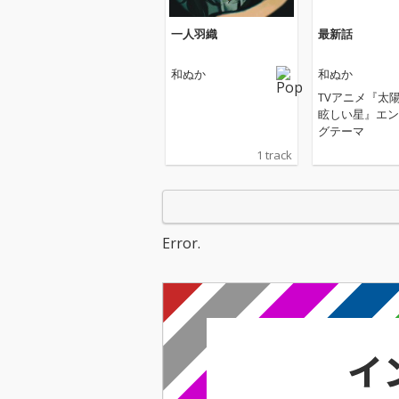
一人羽織
最新話
和ぬか
和ぬか
TVアニメ『太
眩しい星』エン
グテーマ
1 track
Error.