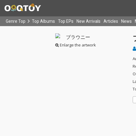
Genre Top
Top Albums
Top EPs
New Arrivals
Articles
News
Enlarge the artwork
A
R
O
L
T