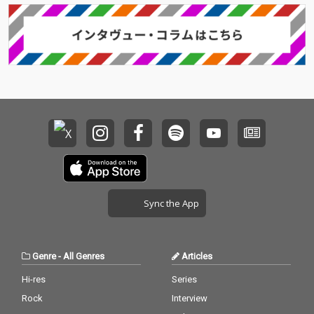
Sync the App
Genre
-
All Genres
Articles
Hi-res
Series
Rock
Interview