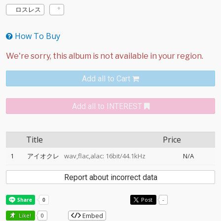
ロスレス
How To Buy
Add all to Cart
Add all to INTEREST
Title
Price
1
アイオクレ
wav,flac,alac: 16bit/44.1kHz
N/A
Report about incorrect data
Post
-
Embed
Like!
0