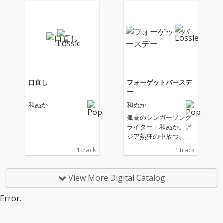
口直し
フォーゲットバースデ
ー
和ぬか
和ぬか
孤高のシンガーソング
ライター・和ぬか。ア
ジア熱狂の中放つ、バ
ースデーシングル！​和
1 track
1 track
楽器のようなビートと
歪んだギターサウンド
のマッチングが耳に残
View More Digital Catalog
るアッパーチューン。
Error.