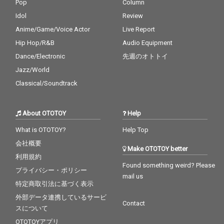
Pop
Column
Idol
Review
Anime/Game/Voice Actor
Live Report
Hip Hop/R&B
Audio Equipment
Dance/Electronic
先週のオトトイ
Jazz/World
Classical/Soundtrack
About OTOTOY
Help
What is OTOTOY?
Help Top
会社概要
Make OTOTOY better
利用規約
Found something weird? Please
プライバシー・ポリシー
mail us
特定商取引法に基づく表示
外部データ連携しているサービ
Contact
スについて
OTOTOYアプリ