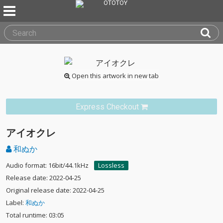
Open this artwork in new tab
Express Checkout
アイオクレ
和ぬか
Audio format: 16bit/44.1kHz
Lossless
Release date: 2022-04-25
Original release date: 2022-04-25
Label:
和ぬか
Total runtime: 03:05