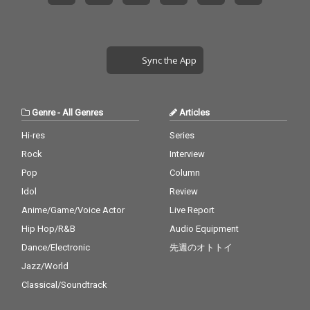
Sync the App
Genre
-
All Genres
Articles
Hi-res
Series
Rock
Interview
Pop
Column
Idol
Review
Anime/Game/Voice Actor
Live Report
Hip Hop/R&B
Audio Equipment
Dance/Electronic
先週のオトトイ
Jazz/World
Classical/Soundtrack