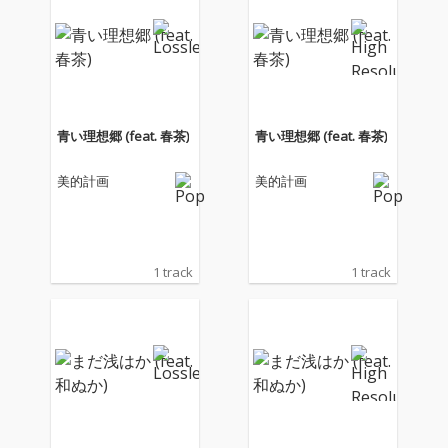
もらうというコンセプ
もらうというコンセプ
トのもと、2019年に始
トのもと、2019年に始
動したプロジェクト。
動したプロジェクト。
和ぬか、にしな、春
和ぬか、にしな、春
茶、謎女、相沢＆映
茶、謎女、相沢＆映
秀。、CLR（ラランド
秀。、CLR（ラランド
サーヤ）、青空＆絲花
サーヤ）、青空＆絲花
青い理想郷 (feat. 春茶)
青い理想郷 (feat. 春茶)
といった多彩なボーカ
といった多彩なボーカ
リストが参加した初の
リストが参加した初の
美的計画
美的計画
フルアルバム。
フルアルバム。
1 track
1 track