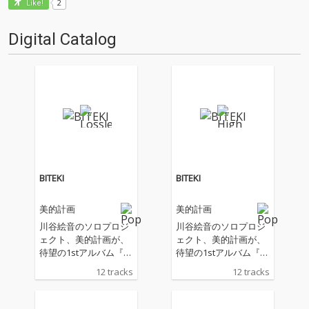
2
Like!
Digital Catalog
BITEKI
BITEKI
美的計画
美的計画
川谷絵音のソロプロジ
川谷絵音のソロプロジ
ェクト、美的計画が、
ェクト、美的計画が、
待望の1stアルバム『BI
待望の1stアルバム『BI
TEKI』を配信リリー
TEKI』を配信リリー
12 tracks
12 tracks
ス。 美的計画は、川谷
ス。 美的計画は、川谷
絵音が作る曲を様々な
絵音が作る曲を様々な
ボーカリストに歌って
ボーカリストに歌って