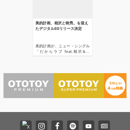
美的計画、相沢と映秀。を迎え
たデジタルSGリリース決定
美的計画が、ニュー・シングル
「だからラブ feat.相沢&映
秀。」を2020年10月16日(金)に
配信リリースすることが決定し
た。 美的計画とは、川谷絵音が
作る楽曲を様々なヴォーカリス
トに歌唱してもらうプロジェク
トのこと。これまでにSSWの に
しな や、