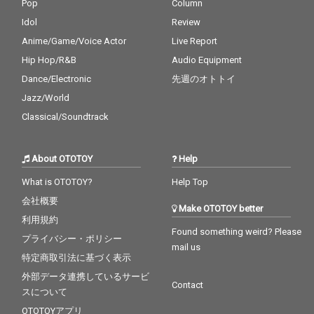
Pop
Column
Idol
Review
Anime/Game/Voice Actor
Live Report
Hip Hop/R&B
Audio Equipment
Dance/Electronic
先週のオトトイ
Jazz/World
Classical/Soundtrack
About OTOTOY
Help
What is OTOTOY?
Help Top
会社概要
Make OTOTOY better
利用規約
Found something weird? Please
プライバシー・ポリシー
mail us
特定商取引法に基づく表示
外部データ連携しているサービ
Contact
スについて
OTOTOYアプリ