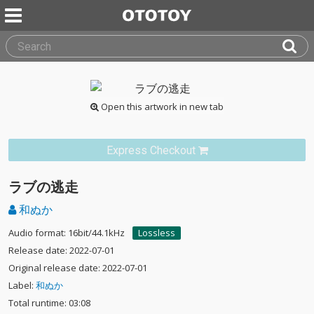
Open this artwork in new tab
Express Checkout
ラブの逃走
和ぬか
Audio format: 16bit/44.1kHz
Lossless
Release date: 2022-07-01
Original release date: 2022-07-01
Label:
和ぬか
Total runtime: 03:08