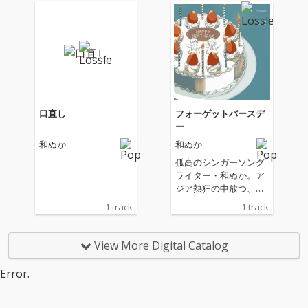
口直し
フォーゲットバースデ
ー
和ぬか
和ぬか
孤高のシンガーソング
ライター・和ぬか。ア
ジア熱狂の中放つ、バ
ースデーシングル！​和
1 track
1 track
楽器のようなビートと
歪んだギターサウンド
のマッチングが耳に残
View More Digital Catalog
るアッパーチューン。
Error.