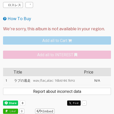
ロスレス
How To Buy
Add all to Cart
Add all to INTEREST
Title
Price
1
ラブの逃走
wav,flac,alac: 16bit/44.1kHz
N/A
Report about incorrect data
Post
-
Embed
Like!
0