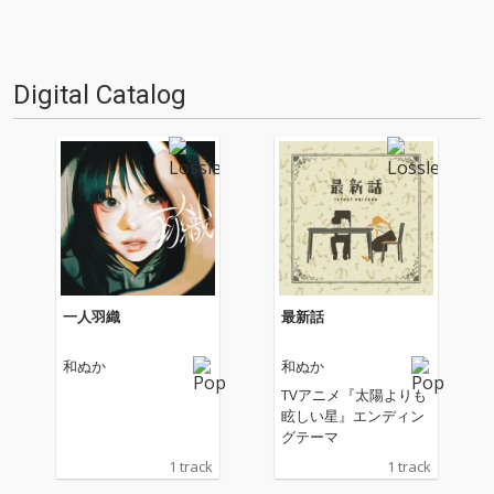
Digital Catalog
一人羽織
最新話
和ぬか
和ぬか
TVアニメ『太陽よりも
眩しい星』エンディン
グテーマ
1 track
1 track