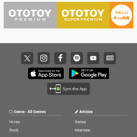
Sync the App
Genre
-
All Genres
Articles
Hi-res
Series
Rock
Interview