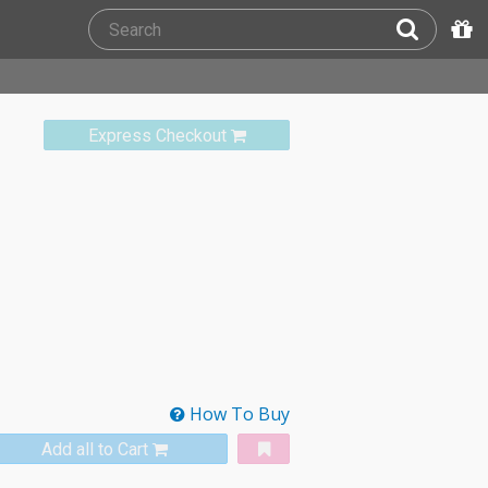
Express Checkout
How To Buy
Add all to Cart