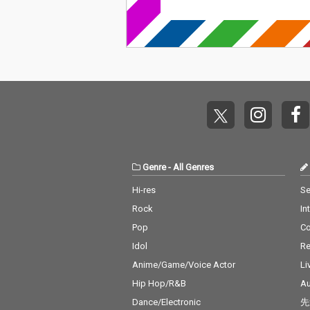
Genre
-
All Genres
Hi-res
Se
Rock
In
Pop
C
Idol
Re
Anime/Game/Voice Actor
Li
Hip Hop/R&B
Au
Dance/Electronic
先