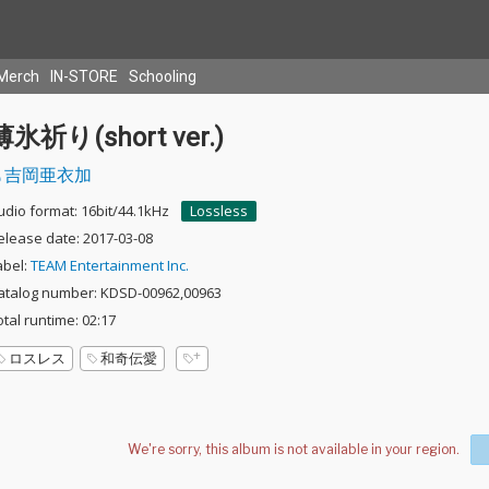
Merch
IN-STORE
Schooling
薄氷祈り(short ver.)
吉岡亜衣加
udio format: 16bit/44.1kHz
Lossless
elease date: 2017-03-08
abel:
TEAM Entertainment Inc.
atalog number: KDSD-00962,00963
otal runtime: 02:17
ロスレス
和奇伝愛