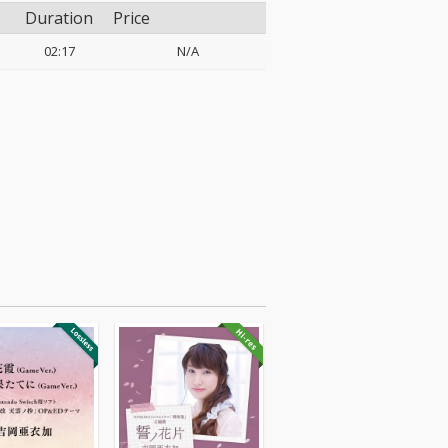
Duration
Price
02:17
N/A