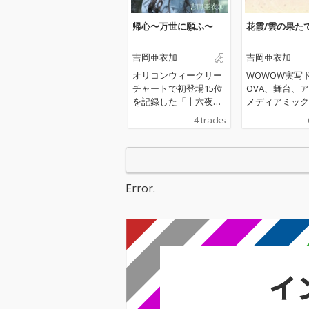
帰心〜万世に願ふ〜
花霞/雲の果た
吉岡亜衣加
吉岡亜衣加
オリコンウィークリー
WOWOW実写
チャートで初登場15位
OVA、舞台、
を記録した「十六夜
メディアミック
涙」など数多くの「薄
で人気を博す、
4 tracks
桜鬼」シリーズの主題
鬼」シリーズの
歌を担当している吉岡
最新作が、202
亜衣加がついにシリー
6日に発売。原
ズ史上初となる吉岡本
ムの１作目から
人作詞・作曲の「薄桜
を担当している
Error.
鬼 真改 万葉ノ抄」主題
亜衣加が歌唱す
歌! 「薄桜鬼」の世界観
ープニングテー
を誰よりも熟知した吉
ンディングテー
岡亜衣加ならではの楽
録した配信シン
曲に!
ゲーム発売日に
リース！