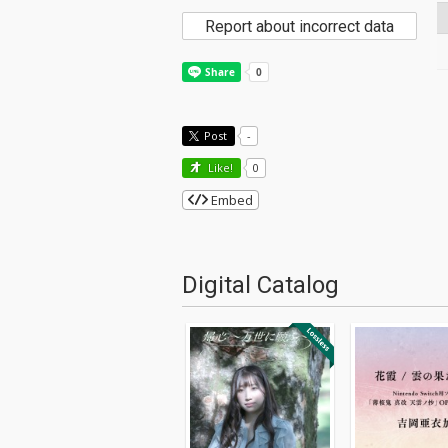
Report about incorrect data
Post
-
Like!
0
Embed
Digital Catalog