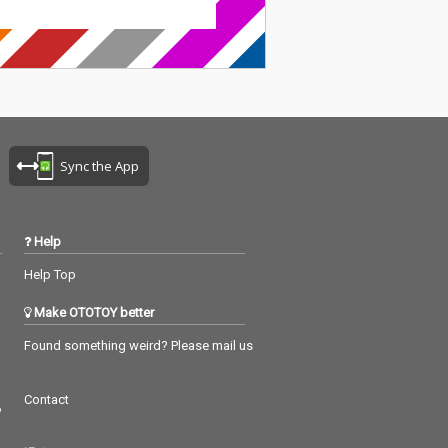
ートし、3/11（金）に
最終話となる十話が放
送、3/10（木）にリピ
ート放送開始となりま
す。主題歌「誓ノ欠
片」のフルバージョン
が満を持して配信リリ
ース決定！過去の「薄
桜鬼」シリーズの主題
Sync the App
歌の流れを汲んだ、壮
大なスケールの楽曲が
完成いたしました。桜
の季節に、「薄桜鬼」
Help
シリーズの最新曲をお
届けいたします。「ダ
Help Top
ウンロード配信」のほ
か「ハイレゾ配信」、
Make OTOTOY better
「ストリーミング配
信」も同時スタート。
Found something weird? Please mail us
Contact
つ