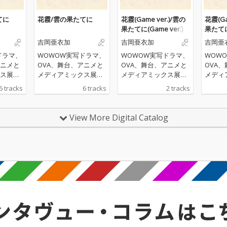
てに
花霞/雲の果たてに
花霞(Game ver.)/雲の
花霞(Ga
果たてに(Game ver.)
果たてに(
吉岡亜衣加
吉岡亜衣加
吉岡亜
ドラマ、
WOWOW実写ドラマ、
WOWOW実写ドラマ、
WOW
アニメと
OVA、舞台、アニメと
OVA、舞台、アニメと
OVA
ス展開
メディアミックス展開
メディアミックス展開
メディ
「薄桜
で人気を博す、「薄桜
で人気を博す、「薄桜
で人気
6 tracks
6 tracks
2 tracks
ゲーム
鬼」シリーズのゲーム
鬼」シリーズのゲーム
鬼」シ
2年10月
最新作が、2022年10月
最新作が、2022年10月
最新作が
作ゲー
6日に発売。原作ゲー
6日に発売。原作ゲー
6日に
View More Digital Catalog
主題歌
ムの１作目から主題歌
ムの１作目から主題歌
ムの１
、吉岡
を担当している、吉岡
を担当している、吉岡
を担当
る、オ
亜衣加が歌唱する、オ
亜衣加が歌唱する、オ
亜衣加
マ、エ
ープニングテーマ、エ
ープニングテーマ、エ
ープニ
マを収
ンディングテーマを収
ンディングテーマを収
ンディ
グルが
録した配信シングルが
録した配信シングルが
録した
同時リ
ゲーム発売日に同時リ
ゲーム発売日に同時リ
ゲーム
リース！
リース！
リース