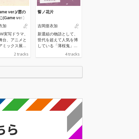
me ver.)/雲の
誓ノ花片
Game ver.)
衣加
吉岡亜衣加
OW実写ドラマ、
新選組の物語として、
、舞台、アニメと
世代を超えて人気を博
アミックス展開
している「薄桜鬼」。
を博す、「薄桜
ゲームを原作とし、TV
2 tracks
4 tracks
リーズのゲーム
アニメ化、劇場版アニ
、2022年10月
メ（２部作品）、舞
発売。原作ゲー
台、コミック、OVAと
作目から主題歌
いったメディアミック
している、吉岡
ス展開に続き、ついに
が歌唱する、オ
その人気から、2022年
ングテーマ、エ
WOWOWオリジナルド
ングテーマを収
ラマ「薄桜鬼」として
配信シングルが
実写ドラマ化！主題歌
発売日に同時リ
を、歴代のゲーム、ア
！
ニメの主題歌を担当し
てきた「吉岡亜衣加」
が担当！2022年1月７
日より初回放送がスタ