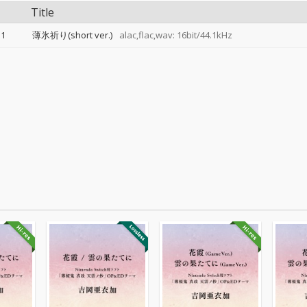
Title
1
薄氷祈り(short ver.)
alac,flac,wav: 16bit/44.1kHz