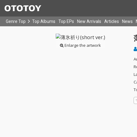
Genre Top
Top Albums
Top EPs
New Arrivals
Articles
News
Enlarge the artwork
A
R
L
C
T