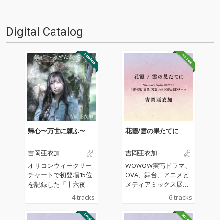
Digital Catalog
帰心〜万世に願ふ〜
花霞/雲の果たてに
吉岡亜衣加
吉岡亜衣加
オリコンウィークリー
WOWOW実写ドラマ、
チャートで初登場15位
OVA、舞台、アニメと
を記録した「十六夜
メディアミックス展開
涙」など数多くの「薄
で人気を博す、「薄桜
4 tracks
6 tracks
桜鬼」シリーズの主題
鬼」シリーズのゲーム
歌を担当している吉岡
最新作が、2022年10月