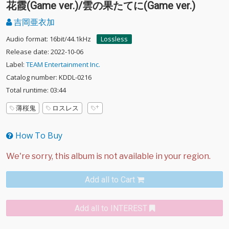
花霞(Game ver.)/雲の果たてに(Game ver.)
吉岡亜衣加
Audio format: 16bit/44.1kHz
Lossless
Release date: 2022-10-06
Label:
TEAM Entertainment Inc.
Catalog number: KDDL-0216
Total runtime: 03:44
薄桜鬼
ロスレス
How To Buy
Add all to Cart
Add all to INTEREST