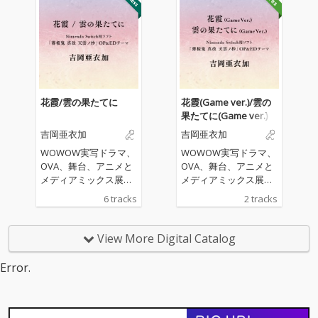
亜衣加がついにシリー
6日に発売。原作ゲー
ズ史上初となる吉岡本
ムの１作目から主題歌
人作詞・作曲の「薄桜
を担当している、吉岡
鬼 真改 万葉ノ抄」主題
亜衣加が歌唱する、オ
歌! 「薄桜鬼」の世界観
ープニングテーマ、エ
を誰よりも熟知した吉
ンディングテーマを収
岡亜衣加ならではの楽
録した配信シングルが
曲に!
ゲーム発売日に同時リ
花霞/雲の果たてに
花霞(Game ver.)/雲の
リース！
果たてに(Game ver.)
吉岡亜衣加
吉岡亜衣加
WOWOW実写ドラマ、
WOWOW実写ドラマ、
OVA、舞台、アニメと
OVA、舞台、アニメと
メディアミックス展開
メディアミックス展開
で人気を博す、「薄桜
で人気を博す、「薄桜
6 tracks
2 tracks
鬼」シリーズのゲーム
鬼」シリーズのゲーム
最新作が、2022年10月
最新作が、2022年10月
6日に発売。原作ゲー
6日に発売。原作ゲー
View More Digital Catalog
ムの１作目から主題歌
ムの１作目から主題歌
を担当している、吉岡
を担当している、吉岡
Error.
亜衣加が歌唱する、オ
亜衣加が歌唱する、オ
ープニングテーマ、エ
ープニングテーマ、エ
ンディングテーマを収
ンディングテーマを収
録した配信シングルが
録した配信シングルが