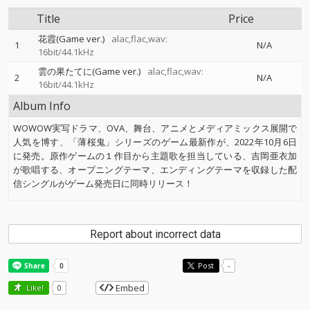
Title
Price
花霞(Game ver.)
alac,flac,wav:
1
N/A
16bit/44.1kHz
雲の果たてに(Game ver.)
alac,flac,wav:
2
N/A
16bit/44.1kHz
Album Info
WOWOW実写ドラマ、OVA、舞台、アニメとメディアミックス展開で
人気を博す、「薄桜鬼」シリーズのゲーム最新作が、2022年10月6日
に発売。原作ゲームの１作目から主題歌を担当している、吉岡亜衣加
が歌唱する、オープニングテーマ、エンディングテーマを収録した配
信シングルがゲーム発売日に同時リリース！
Report about incorrect data
Post
-
Embed
Like!
0