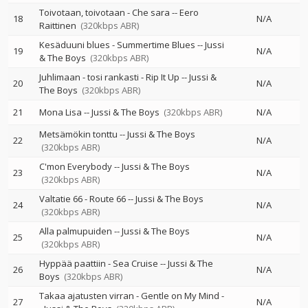
Toivotaan, toivotaan - Che sara
--
Eero
18
N/A
Raittinen
(320kbps ABR)
Kesäduuni blues - Summertime Blues
--
Jussi
19
N/A
& The Boys
(320kbps ABR)
Juhlimaan - tosi rankasti - Rip It Up
--
Jussi &
20
N/A
The Boys
(320kbps ABR)
21
Mona Lisa
--
Jussi & The Boys
(320kbps ABR)
N/A
Metsämökin tonttu
--
Jussi & The Boys
22
N/A
(320kbps ABR)
C'mon Everybody
--
Jussi & The Boys
23
N/A
(320kbps ABR)
Valtatie 66 - Route 66
--
Jussi & The Boys
24
N/A
(320kbps ABR)
Alla palmupuiden
--
Jussi & The Boys
25
N/A
(320kbps ABR)
Hyppää paattiin - Sea Cruise
--
Jussi & The
26
N/A
Boys
(320kbps ABR)
Takaa ajatusten virran - Gentle on My Mind
-
27
N/A