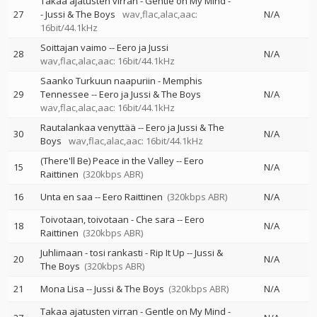
Takaa ajatusten virran - Gentle on My Mind
-
27
-
Jussi & The Boys
wav,flac,alac,aac:
N/A
16bit/44.1kHz
Soittajan vaimo
--
Eero ja Jussi
28
N/A
wav,flac,alac,aac: 16bit/44.1kHz
Saanko Turkuun naapuriin - Memphis
29
Tennessee
--
Eero ja Jussi & The Boys
N/A
wav,flac,alac,aac: 16bit/44.1kHz
Rautalankaa venyttää
--
Eero ja Jussi & The
30
N/A
Boys
wav,flac,alac,aac: 16bit/44.1kHz
(There'll Be) Peace in the Valley
--
Eero
15
N/A
Raittinen
(320kbps ABR)
16
Unta en saa
--
Eero Raittinen
(320kbps ABR)
N/A
Toivotaan, toivotaan - Che sara
--
Eero
18
N/A
Raittinen
(320kbps ABR)
Juhlimaan - tosi rankasti - Rip It Up
--
Jussi &
20
N/A
The Boys
(320kbps ABR)
21
Mona Lisa
--
Jussi & The Boys
(320kbps ABR)
N/A
Takaa ajatusten virran - Gentle on My Mind
-