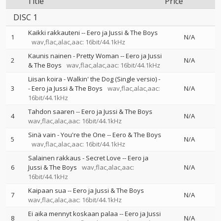
Title
Price
DISC 1
Kaikki rakkauteni
--
Eero ja Jussi & The Boys
1
N/A
wav,flac,alac,aac: 16bit/44.1kHz
Kaunis nainen - Pretty Woman
--
Eero ja Jussi
2
N/A
& The Boys
wav,flac,alac,aac: 16bit/44.1kHz
Liisan koira - Walkin' the Dog (Single versio)
-
3
-
Eero ja Jussi & The Boys
wav,flac,alac,aac:
N/A
16bit/44.1kHz
Tahdon saaren
--
Eero ja Jussi & The Boys
4
N/A
wav,flac,alac,aac: 16bit/44.1kHz
Sinä vain - You're the One
--
Eero & The Boys
5
N/A
wav,flac,alac,aac: 16bit/44.1kHz
Salainen rakkaus - Secret Love
--
Eero ja
6
Jussi & The Boys
wav,flac,alac,aac:
N/A
16bit/44.1kHz
Kaipaan sua
--
Eero ja Jussi & The Boys
7
N/A
wav,flac,alac,aac: 16bit/44.1kHz
Ei aika mennyt koskaan palaa
--
Eero ja Jussi
8
N/A