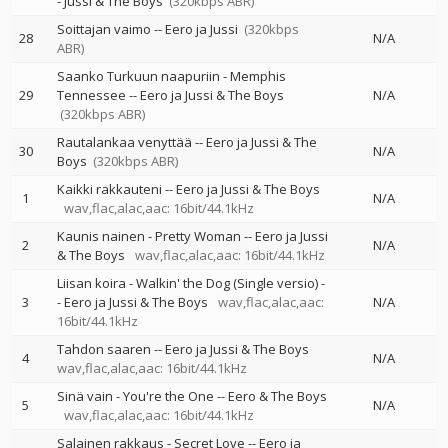
-
Jussi & The Boys
(320kbps ABR)
Soittajan vaimo
--
Eero ja Jussi
(320kbps
28
N/A
ABR)
Saanko Turkuun naapuriin - Memphis
29
Tennessee
--
Eero ja Jussi & The Boys
N/A
(320kbps ABR)
Rautalankaa venyttää
--
Eero ja Jussi & The
30
N/A
Boys
(320kbps ABR)
Kaikki rakkauteni
--
Eero ja Jussi & The Boys
1
N/A
wav,flac,alac,aac: 16bit/44.1kHz
Kaunis nainen - Pretty Woman
--
Eero ja Jussi
2
N/A
& The Boys
wav,flac,alac,aac: 16bit/44.1kHz
Liisan koira - Walkin' the Dog (Single versio)
-
3
-
Eero ja Jussi & The Boys
wav,flac,alac,aac:
N/A
16bit/44.1kHz
Tahdon saaren
--
Eero ja Jussi & The Boys
4
N/A
wav,flac,alac,aac: 16bit/44.1kHz
Sinä vain - You're the One
--
Eero & The Boys
5
N/A
wav,flac,alac,aac: 16bit/44.1kHz
Salainen rakkaus - Secret Love
--
Eero ja