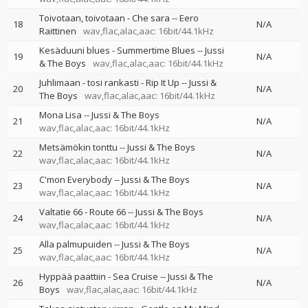
Toivotaan, toivotaan - Che sara
--
Eero
18
N/A
Raittinen
wav,flac,alac,aac: 16bit/44.1kHz
Kesäduuni blues - Summertime Blues
--
Jussi
19
N/A
& The Boys
wav,flac,alac,aac: 16bit/44.1kHz
Juhlimaan - tosi rankasti - Rip It Up
--
Jussi &
20
N/A
The Boys
wav,flac,alac,aac: 16bit/44.1kHz
Mona Lisa
--
Jussi & The Boys
21
N/A
wav,flac,alac,aac: 16bit/44.1kHz
Metsämökin tonttu
--
Jussi & The Boys
22
N/A
wav,flac,alac,aac: 16bit/44.1kHz
C'mon Everybody
--
Jussi & The Boys
23
N/A
wav,flac,alac,aac: 16bit/44.1kHz
Valtatie 66 - Route 66
--
Jussi & The Boys
24
N/A
wav,flac,alac,aac: 16bit/44.1kHz
Alla palmupuiden
--
Jussi & The Boys
25
N/A
wav,flac,alac,aac: 16bit/44.1kHz
Hyppää paattiin - Sea Cruise
--
Jussi & The
26
N/A
Boys
wav,flac,alac,aac: 16bit/44.1kHz