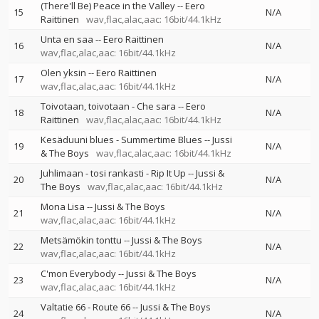
(There'll Be) Peace in the Valley
--
Eero
15
N/A
Raittinen
wav,flac,alac,aac: 16bit/44.1kHz
Unta en saa
--
Eero Raittinen
16
N/A
wav,flac,alac,aac: 16bit/44.1kHz
Olen yksin
--
Eero Raittinen
17
N/A
wav,flac,alac,aac: 16bit/44.1kHz
Toivotaan, toivotaan - Che sara
--
Eero
18
N/A
Raittinen
wav,flac,alac,aac: 16bit/44.1kHz
Kesäduuni blues - Summertime Blues
--
Jussi
19
N/A
& The Boys
wav,flac,alac,aac: 16bit/44.1kHz
Juhlimaan - tosi rankasti - Rip It Up
--
Jussi &
20
N/A
The Boys
wav,flac,alac,aac: 16bit/44.1kHz
Mona Lisa
--
Jussi & The Boys
21
N/A
wav,flac,alac,aac: 16bit/44.1kHz
Metsämökin tonttu
--
Jussi & The Boys
22
N/A
wav,flac,alac,aac: 16bit/44.1kHz
C'mon Everybody
--
Jussi & The Boys
23
N/A
wav,flac,alac,aac: 16bit/44.1kHz
Valtatie 66 - Route 66
--
Jussi & The Boys
24
N/A