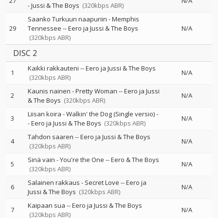
27
N/A
-
Jussi & The Boys
(320kbps ABR)
Saanko Turkuun naapuriin - Memphis
29
Tennessee
--
Eero ja Jussi & The Boys
N/A
(320kbps ABR)
DISC 2
Kaikki rakkauteni
--
Eero ja Jussi & The Boys
1
N/A
(320kbps ABR)
Kaunis nainen - Pretty Woman
--
Eero ja Jussi
2
N/A
& The Boys
(320kbps ABR)
Liisan koira - Walkin' the Dog (Single versio)
-
3
N/A
-
Eero ja Jussi & The Boys
(320kbps ABR)
Tahdon saaren
--
Eero ja Jussi & The Boys
4
N/A
(320kbps ABR)
Sinä vain - You're the One
--
Eero & The Boys
5
N/A
(320kbps ABR)
Salainen rakkaus - Secret Love
--
Eero ja
6
N/A
Jussi & The Boys
(320kbps ABR)
Kaipaan sua
--
Eero ja Jussi & The Boys
7
N/A
(320kbps ABR)