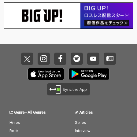
Sync the App
Genre
-
All Genres
Articles
Hi-res
Series
Rock
Interview