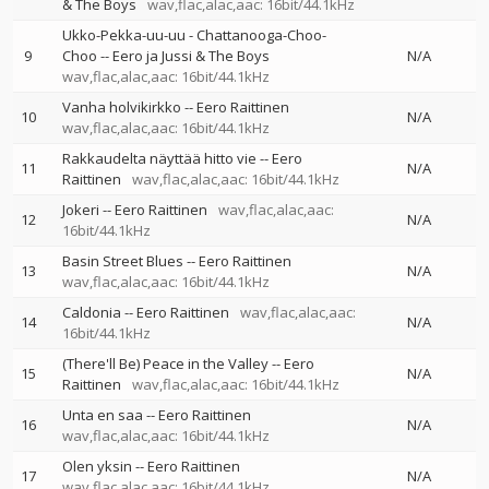
& The Boys
wav,flac,alac,aac: 16bit/44.1kHz
Ukko-Pekka-uu-uu - Chattanooga-Choo-
9
Choo
--
Eero ja Jussi & The Boys
N/A
wav,flac,alac,aac: 16bit/44.1kHz
Vanha holvikirkko
--
Eero Raittinen
10
N/A
wav,flac,alac,aac: 16bit/44.1kHz
Rakkaudelta näyttää hitto vie
--
Eero
11
N/A
Raittinen
wav,flac,alac,aac: 16bit/44.1kHz
Jokeri
--
Eero Raittinen
wav,flac,alac,aac:
12
N/A
16bit/44.1kHz
Basin Street Blues
--
Eero Raittinen
13
N/A
wav,flac,alac,aac: 16bit/44.1kHz
Caldonia
--
Eero Raittinen
wav,flac,alac,aac:
14
N/A
16bit/44.1kHz
(There'll Be) Peace in the Valley
--
Eero
15
N/A
Raittinen
wav,flac,alac,aac: 16bit/44.1kHz
Unta en saa
--
Eero Raittinen
16
N/A
wav,flac,alac,aac: 16bit/44.1kHz
Olen yksin
--
Eero Raittinen
17
N/A
wav,flac,alac,aac: 16bit/44.1kHz