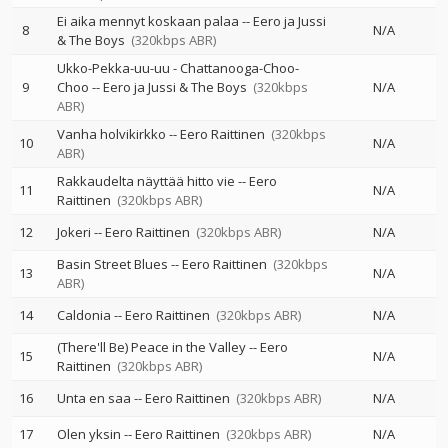
Ei aika mennyt koskaan palaa
--
Eero ja Jussi
8
N/A
& The Boys
(320kbps ABR)
Ukko-Pekka-uu-uu - Chattanooga-Choo-
9
Choo
--
Eero ja Jussi & The Boys
(320kbps
N/A
ABR)
Vanha holvikirkko
--
Eero Raittinen
(320kbps
10
N/A
ABR)
Rakkaudelta näyttää hitto vie
--
Eero
11
N/A
Raittinen
(320kbps ABR)
12
Jokeri
--
Eero Raittinen
(320kbps ABR)
N/A
Basin Street Blues
--
Eero Raittinen
(320kbps
13
N/A
ABR)
14
Caldonia
--
Eero Raittinen
(320kbps ABR)
N/A
(There'll Be) Peace in the Valley
--
Eero
15
N/A
Raittinen
(320kbps ABR)
16
Unta en saa
--
Eero Raittinen
(320kbps ABR)
N/A
17
Olen yksin
--
Eero Raittinen
(320kbps ABR)
N/A