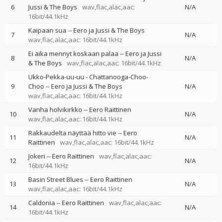
6
Jussi & The Boys
wav,flac,alac,aac:
N/A
16bit/44.1kHz
Kaipaan sua
--
Eero ja Jussi & The Boys
7
N/A
wav,flac,alac,aac: 16bit/44.1kHz
Ei aika mennyt koskaan palaa
--
Eero ja Jussi
8
N/A
& The Boys
wav,flac,alac,aac: 16bit/44.1kHz
Ukko-Pekka-uu-uu - Chattanooga-Choo-
9
Choo
--
Eero ja Jussi & The Boys
N/A
wav,flac,alac,aac: 16bit/44.1kHz
Vanha holvikirkko
--
Eero Raittinen
10
N/A
wav,flac,alac,aac: 16bit/44.1kHz
Rakkaudelta näyttää hitto vie
--
Eero
11
N/A
Raittinen
wav,flac,alac,aac: 16bit/44.1kHz
Jokeri
--
Eero Raittinen
wav,flac,alac,aac:
12
N/A
16bit/44.1kHz
Basin Street Blues
--
Eero Raittinen
13
N/A
wav,flac,alac,aac: 16bit/44.1kHz
Caldonia
--
Eero Raittinen
wav,flac,alac,aac:
14
N/A
16bit/44.1kHz