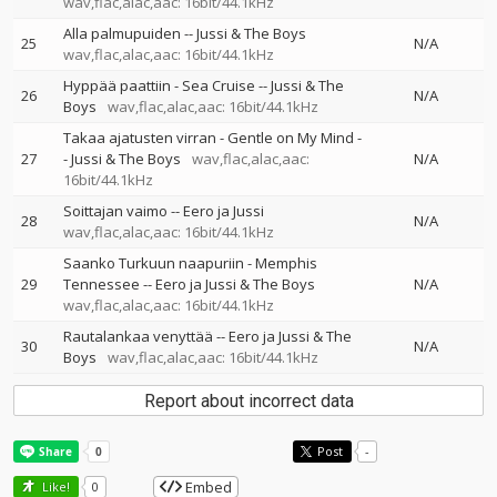
wav,flac,alac,aac: 16bit/44.1kHz
Alla palmupuiden
--
Jussi & The Boys
25
N/A
wav,flac,alac,aac: 16bit/44.1kHz
Hyppää paattiin - Sea Cruise
--
Jussi & The
26
N/A
Boys
wav,flac,alac,aac: 16bit/44.1kHz
Takaa ajatusten virran - Gentle on My Mind
-
27
-
Jussi & The Boys
wav,flac,alac,aac:
N/A
16bit/44.1kHz
Soittajan vaimo
--
Eero ja Jussi
28
N/A
wav,flac,alac,aac: 16bit/44.1kHz
Saanko Turkuun naapuriin - Memphis
29
Tennessee
--
Eero ja Jussi & The Boys
N/A
wav,flac,alac,aac: 16bit/44.1kHz
Rautalankaa venyttää
--
Eero ja Jussi & The
30
N/A
Boys
wav,flac,alac,aac: 16bit/44.1kHz
Report about incorrect data
Post
-
Embed
Like!
0