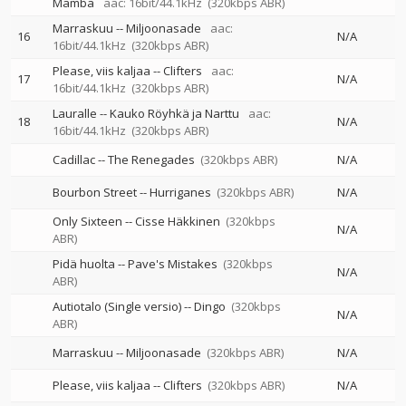
Mamba
aac: 16bit/44.1kHz
(320kbps ABR)
Marraskuu
--
Miljoonasade
aac:
16
N/A
16bit/44.1kHz
(320kbps ABR)
Please, viis kaljaa
--
Clifters
aac:
17
N/A
16bit/44.1kHz
(320kbps ABR)
Lauralle
--
Kauko Röyhkä ja Narttu
aac:
18
N/A
16bit/44.1kHz
(320kbps ABR)
Cadillac
--
The Renegades
(320kbps ABR)
N/A
Bourbon Street
--
Hurriganes
(320kbps ABR)
N/A
Only Sixteen
--
Cisse Häkkinen
(320kbps
N/A
ABR)
Pidä huolta
--
Pave's Mistakes
(320kbps
N/A
ABR)
Autiotalo (Single versio)
--
Dingo
(320kbps
N/A
ABR)
Marraskuu
--
Miljoonasade
(320kbps ABR)
N/A
Please, viis kaljaa
--
Clifters
(320kbps ABR)
N/A