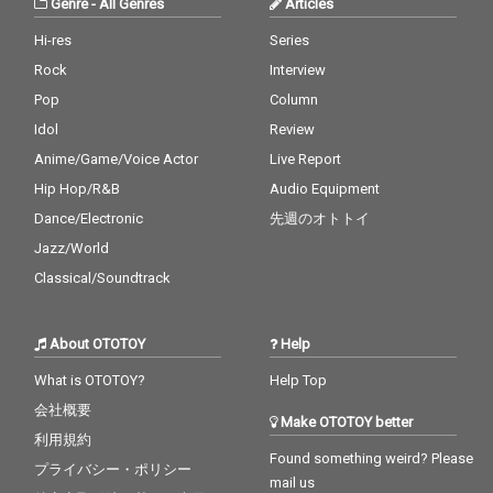
Genre
-
All Genres
Articles
Hi-res
Series
Rock
Interview
Pop
Column
Idol
Review
Anime/Game/Voice Actor
Live Report
Hip Hop/R&B
Audio Equipment
Dance/Electronic
先週のオトトイ
Jazz/World
Classical/Soundtrack
About OTOTOY
Help
What is OTOTOY?
Help Top
会社概要
Make OTOTOY better
利用規約
Found something weird? Please
プライバシー・ポリシー
mail us