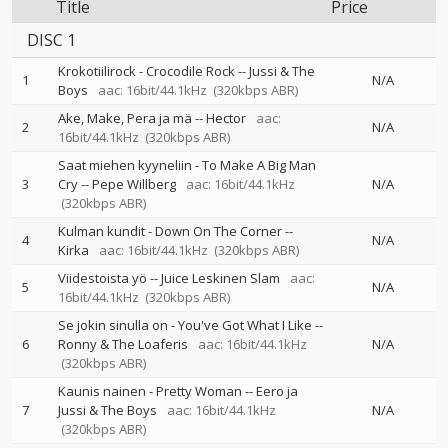
Title
Price
DISC 1
Krokotiilirock - Crocodile Rock
--
Jussi & The
1
N/A
Boys
aac: 16bit/44.1kHz
(320kbps ABR)
Ake, Make, Pera ja mä
--
Hector
aac:
2
N/A
16bit/44.1kHz
(320kbps ABR)
Saat miehen kyyneliin - To Make A Big Man
3
Cry
--
Pepe Willberg
aac: 16bit/44.1kHz
N/A
(320kbps ABR)
Kulman kundit - Down On The Corner
--
4
N/A
Kirka
aac: 16bit/44.1kHz
(320kbps ABR)
Viidestoista yö
--
Juice Leskinen Slam
aac:
5
N/A
16bit/44.1kHz
(320kbps ABR)
Se jokin sinulla on - You've Got What I Like
--
6
Ronny & The Loaferis
aac: 16bit/44.1kHz
N/A
(320kbps ABR)
Kaunis nainen - Pretty Woman
--
Eero ja
7
Jussi & The Boys
aac: 16bit/44.1kHz
N/A
(320kbps ABR)