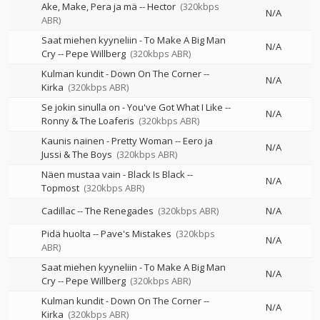
Ake, Make, Pera ja mä
--
Hector
(320kbps
N/A
ABR)
Saat miehen kyyneliin - To Make A Big Man
N/A
Cry
--
Pepe Willberg
(320kbps ABR)
Kulman kundit - Down On The Corner
--
N/A
Kirka
(320kbps ABR)
Se jokin sinulla on - You've Got What I Like
--
N/A
Ronny & The Loaferis
(320kbps ABR)
Kaunis nainen - Pretty Woman
--
Eero ja
N/A
Jussi & The Boys
(320kbps ABR)
Näen mustaa vain - Black Is Black
--
N/A
Topmost
(320kbps ABR)
Cadillac
--
The Renegades
(320kbps ABR)
N/A
Pidä huolta
--
Pave's Mistakes
(320kbps
N/A
ABR)
Saat miehen kyyneliin - To Make A Big Man
N/A
Cry
--
Pepe Willberg
(320kbps ABR)
Kulman kundit - Down On The Corner
--
N/A
Kirka
(320kbps ABR)