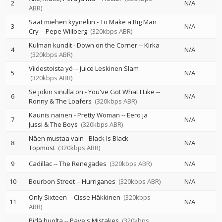
2
N/A
ABR)
Saat miehen kyyneliin - To Make a Big Man
3
N/A
Cry
--
Pepe Willberg
(320kbps ABR)
Kulman kundit - Down on the Corner
--
Kirka
4
N/A
(320kbps ABR)
Viidestoista yö
--
Juice Leskinen Slam
5
N/A
(320kbps ABR)
Se jokin sinulla on - You've Got What I Like
--
6
N/A
Ronny & The Loafers
(320kbps ABR)
Kaunis nainen - Pretty Woman
--
Eero ja
7
N/A
Jussi & The Boys
(320kbps ABR)
Näen mustaa vain - Black Is Black
--
8
N/A
Topmost
(320kbps ABR)
9
Cadillac
--
The Renegades
(320kbps ABR)
N/A
10
Bourbon Street
--
Hurriganes
(320kbps ABR)
N/A
Only Sixteen
--
Cisse Häkkinen
(320kbps
11
N/A
ABR)
Pidä huolta
--
Pave's Mistakes
(320kbps