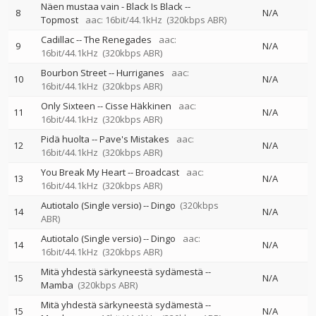
Näen mustaa vain - Black Is Black
--
8
N/A
Topmost
aac: 16bit/44.1kHz
(320kbps ABR)
Cadillac
--
The Renegades
aac:
9
N/A
16bit/44.1kHz
(320kbps ABR)
Bourbon Street
--
Hurriganes
aac:
10
N/A
16bit/44.1kHz
(320kbps ABR)
Only Sixteen
--
Cisse Häkkinen
aac:
11
N/A
16bit/44.1kHz
(320kbps ABR)
Pidä huolta
--
Pave's Mistakes
aac:
12
N/A
16bit/44.1kHz
(320kbps ABR)
You Break My Heart
--
Broadcast
aac:
13
N/A
16bit/44.1kHz
(320kbps ABR)
Autiotalo (Single versio)
--
Dingo
(320kbps
14
N/A
ABR)
Autiotalo (Single versio)
--
Dingo
aac:
14
N/A
16bit/44.1kHz
(320kbps ABR)
Mitä yhdestä särkyneestä sydämestä
--
15
N/A
Mamba
(320kbps ABR)
Mitä yhdestä särkyneestä sydämestä
--
15
N/A