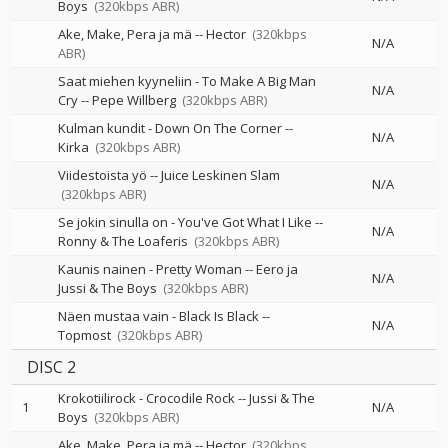
Boys
(320kbps ABR)
Ake, Make, Pera ja mä
--
Hector
(320kbps
N/A
ABR)
Saat miehen kyyneliin - To Make A Big Man
N/A
Cry
--
Pepe Willberg
(320kbps ABR)
Kulman kundit - Down On The Corner
--
N/A
Kirka
(320kbps ABR)
Viidestoista yö
--
Juice Leskinen Slam
N/A
(320kbps ABR)
Se jokin sinulla on - You've Got What I Like
--
N/A
Ronny & The Loaferis
(320kbps ABR)
Kaunis nainen - Pretty Woman
--
Eero ja
N/A
Jussi & The Boys
(320kbps ABR)
Näen mustaa vain - Black Is Black
--
N/A
Topmost
(320kbps ABR)
DISC 2
Krokotiilirock - Crocodile Rock
--
Jussi & The
1
N/A
Boys
(320kbps ABR)
Ake, Make, Pera ja mä
--
Hector
(320kbps