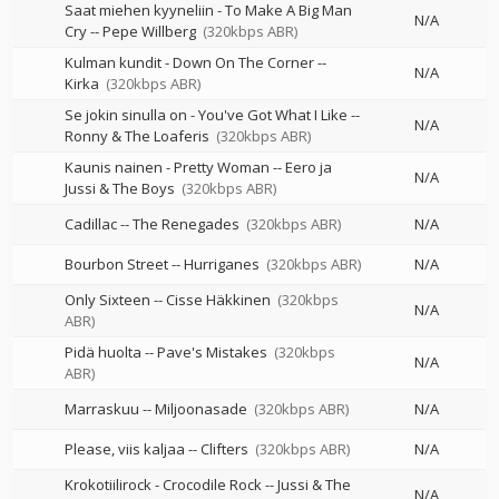
Saat miehen kyyneliin - To Make A Big Man
N/A
Cry
--
Pepe Willberg
(320kbps ABR)
Kulman kundit - Down On The Corner
--
N/A
Kirka
(320kbps ABR)
Se jokin sinulla on - You've Got What I Like
--
N/A
Ronny & The Loaferis
(320kbps ABR)
Kaunis nainen - Pretty Woman
--
Eero ja
N/A
Jussi & The Boys
(320kbps ABR)
Cadillac
--
The Renegades
(320kbps ABR)
N/A
Bourbon Street
--
Hurriganes
(320kbps ABR)
N/A
Only Sixteen
--
Cisse Häkkinen
(320kbps
N/A
ABR)
Pidä huolta
--
Pave's Mistakes
(320kbps
N/A
ABR)
Marraskuu
--
Miljoonasade
(320kbps ABR)
N/A
Please, viis kaljaa
--
Clifters
(320kbps ABR)
N/A
Krokotiilirock - Crocodile Rock
--
Jussi & The
N/A