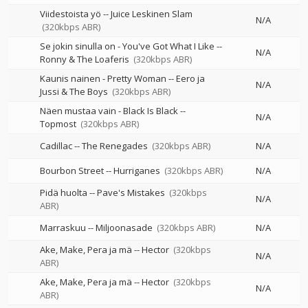
Viidestoista yö
--
Juice Leskinen Slam
N/A
(320kbps ABR)
Se jokin sinulla on - You've Got What I Like
--
N/A
Ronny & The Loaferis
(320kbps ABR)
Kaunis nainen - Pretty Woman
--
Eero ja
N/A
Jussi & The Boys
(320kbps ABR)
Näen mustaa vain - Black Is Black
--
N/A
Topmost
(320kbps ABR)
Cadillac
--
The Renegades
(320kbps ABR)
N/A
Bourbon Street
--
Hurriganes
(320kbps ABR)
N/A
Pidä huolta
--
Pave's Mistakes
(320kbps
N/A
ABR)
Marraskuu
--
Miljoonasade
(320kbps ABR)
N/A
Ake, Make, Pera ja mä
--
Hector
(320kbps
N/A
ABR)
Ake, Make, Pera ja mä
--
Hector
(320kbps
N/A
ABR)