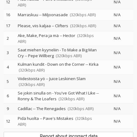
12
N/A
ABR)
16
Marraskuu
--
Miljoonasade
(320kbps ABR)
N/A
17
Please, viis kaljaa
--
Clifters
(320kbps ABR)
N/A
Ake, Make, Pera ja mä
--
Hector
(320kbps
2
N/A
ABR)
Saat miehen kyyneliin - To Make a Big Man
3
N/A
Cry
--
Pepe Willberg
(320kbps ABR)
Kulman kundit - Down on the Corner
--
Kirka
4
N/A
(320kbps ABR)
Viidestoista yö
--
Juice Leskinen Slam
5
N/A
(320kbps ABR)
Se jokin sinulla on - You've Got What I Like
--
6
N/A
Ronny & The Loafers
(320kbps ABR)
9
Cadillac
--
The Renegades
(320kbps ABR)
N/A
Pidä huolta
--
Pave's Mistakes
(320kbps
12
N/A
ABR)
Report about incorrect data