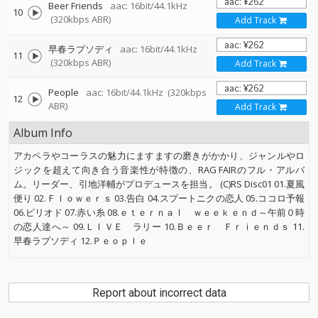
Beer Friends
aac: 16bit/44.1kHz
10
(320kbps ABR)
Add Track
早春ラプソディ
aac: 16bit/44.1kHz
11
(320kbps ABR)
Add Track
People
aac: 16bit/44.1kHz
(320kbps
12
ABR)
Add Track
Album Info
アカペラやコーラスの魅力にますますの磨きがかかり、ジャンルやロ
ジックを超えて向き合う音楽性が特徴の、RAG FAIRのフル・アルバ
ム。リーダー、引地洋輔がプロデュースを担当。 (C)RS Disc01 01.夏風
便り 02.Ｆｌｏｗｅｒｓ 03.告白 04.スプートニクの恋人 05.ココロ予報
06.ピリオド 07.赤い糸 08.ｅｔｅｒｎａｌ ｗｅｅｋｅｎｄ～午前０時
の恋人達へ～ 09.ＬＩＶＥ ラリー 10.Ｂｅｅｒ Ｆｒｉｅｎｄｓ 11.
早春ラプソディ 12.Ｐｅｏｐｌｅ
Report about incorrect data