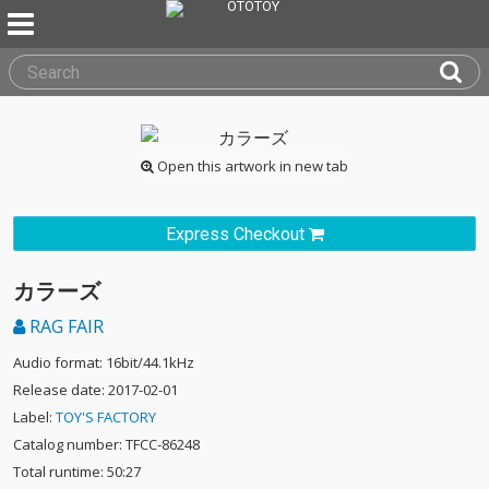
Open this artwork in new tab
Express Checkout
カラーズ
RAG FAIR
Audio format: 16bit/44.1kHz
Release date: 2017-02-01
Label:
TOY'S FACTORY
Catalog number: TFCC-86248
Total runtime: 50:27