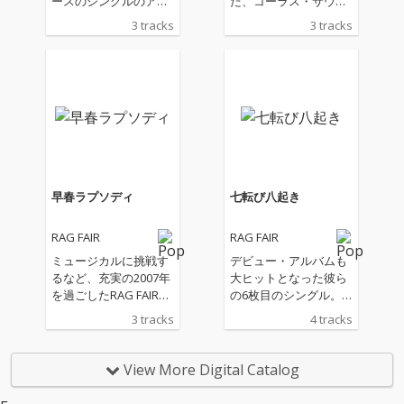
ースのシングルのアッ
た、コーラス・サウン
パー・サイド。ビー
ドに、シングルでは初
3 tracks
3 tracks
チ・ボーイズ的なハー
の4人のヴォーカルに
モニーを主軸に展開す
よるリードが特徴の、
るジャンプ・ナンバ
ウィンター・ラブ・ソ
ー。カップリングでは
ングを収録した12セン
「LA BAMBA」をレゲ
チCDシングル。
エ風にカバー! (
早春ラプソディ
七転び八起き
RAG FAIR
RAG FAIR
ミュージカルに挑戦す
デビュー・アルバムも
るなど、充実の2007年
大ヒットとなった彼ら
を過ごしたRAG FAIRの
の6枚目のシングル。
2008年第1弾シングル
タイトルからも分かる
3 tracks
4 tracks
です!タイトル曲は「夏
ようにメッセージ性の
風便り/ココロ予報」
強い歌詞に彼らしいユ
「赤い糸/LIVEラリー」
ーモアが加わった最強
View More Digital Catalog
同様、`僕`を主人公と
のナンバー。カラオケ
したストーリー性のあ
など4ヴァージョンを