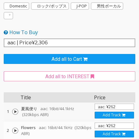
Domestic
ロック/ポップス
J-POP
男性ボーカル
How To Buy
Add all to Cart
Add all to INTEREST
Title
Price
夏風便り
aac: 16bit/44.1kHz
1
(320kbps ABR)
Add Track
Flowers
aac: 16bit/44.1kHz
(320kbps
2
ABR)
Add Track