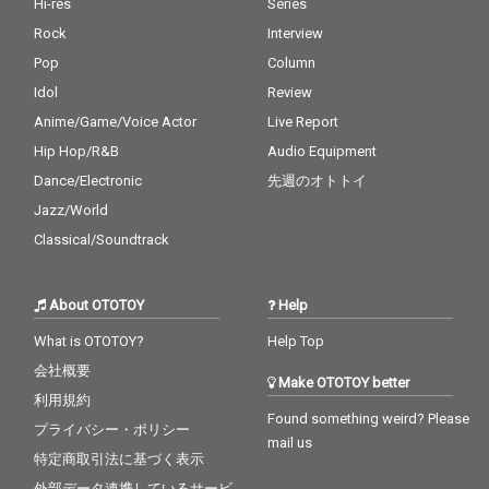
Hi-res
Series
Rock
Interview
Pop
Column
Idol
Review
Anime/Game/Voice Actor
Live Report
Hip Hop/R&B
Audio Equipment
Dance/Electronic
先週のオトトイ
Jazz/World
Classical/Soundtrack
About OTOTOY
Help
What is OTOTOY?
Help Top
会社概要
Make OTOTOY better
利用規約
Found something weird? Please
プライバシー・ポリシー
mail us
特定商取引法に基づく表示
外部データ連携しているサービ