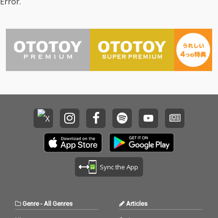
Error.
るナンバー。さよなら
収録。
の次にある春を予感さ
せる、美しいミディア
ム・ナンバーとなって
います! (C)RS
Sync the App
Genre
-
All Genres
Articles