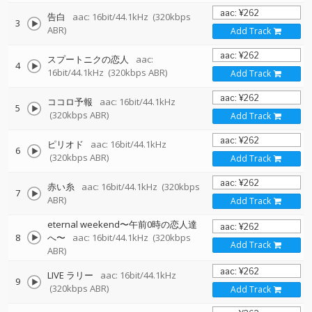
告白
aac: 16bit/44.1kHz
(320kbps
3
ABR)
Add Track
スプートニクの恋人
aac:
4
16bit/44.1kHz
(320kbps ABR)
Add Track
ココロ予報
aac: 16bit/44.1kHz
5
(320kbps ABR)
Add Track
ピリオド
aac: 16bit/44.1kHz
6
(320kbps ABR)
Add Track
赤い糸
aac: 16bit/44.1kHz
(320kbps
7
ABR)
Add Track
eternal weekend〜午前0時の恋人達
8
へ〜
aac: 16bit/44.1kHz
(320kbps
Add Track
ABR)
LIVE ラリー
aac: 16bit/44.1kHz
9
(320kbps ABR)
Add Track