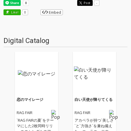
Post
-
Embed
Like!
0
Digital Catalog
恋のマイレージ
白い天使が降りてくる
RAG FAIR
RAG FAIR
`RAG FAIRの夏`をテー
アカペラが持つ`美しさ
マにした2枚同時リリ
`と`力強さ`を兼ね備え