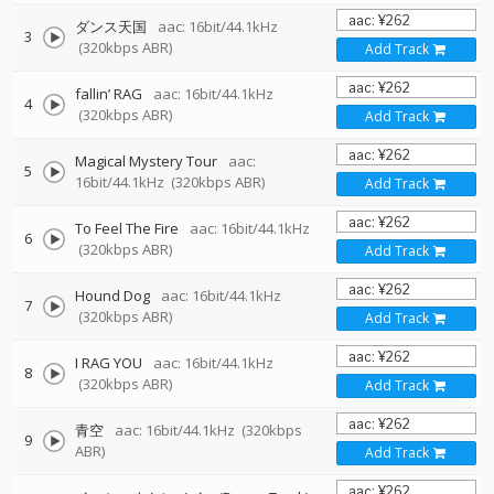
ダンス天国
aac: 16bit/44.1kHz
3
(320kbps ABR)
Add Track
fallin’ RAG
aac: 16bit/44.1kHz
4
(320kbps ABR)
Add Track
Magical Mystery Tour
aac:
5
16bit/44.1kHz
(320kbps ABR)
Add Track
To Feel The Fire
aac: 16bit/44.1kHz
6
(320kbps ABR)
Add Track
Hound Dog
aac: 16bit/44.1kHz
7
(320kbps ABR)
Add Track
I RAG YOU
aac: 16bit/44.1kHz
8
(320kbps ABR)
Add Track
青空
aac: 16bit/44.1kHz
(320kbps
9
ABR)
Add Track