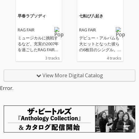
早春ラプソディ
七転び八起き
RAG FAIR
RAG FAIR
ミュージカルに挑戦す
デビュー・アルバムも
るなど、充実の2007年
大ヒットとなった彼ら
を過ごしたRAG FAIRの
の6枚目のシングル。
2008年第1弾シングル
タイトルからも分かる
3 tracks
4 tracks
です!タイトル曲は「夏
ようにメッセージ性の
風便り/ココロ予報」
強い歌詞に彼らしいユ
「赤い糸/LIVEラリー」
ーモアが加わった最強
View More Digital Catalog
同様、`僕`を主人公と
のナンバー。カラオケ
したストーリー性のあ
など4ヴァージョンを
Error.
るナンバー。さよなら
収録。
の次にある春を予感さ
せる、美しいミディア
ム・ナンバーとなって
います! (C)RS