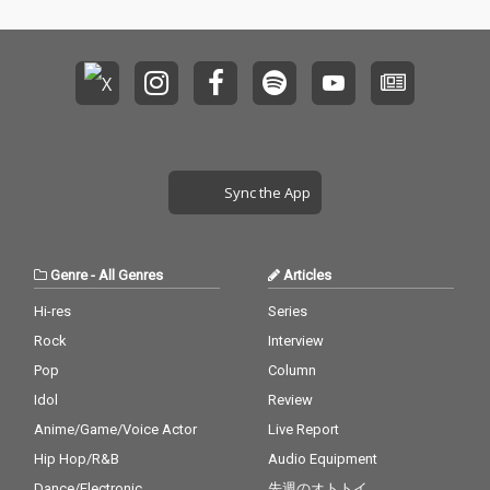
Sync the App
Genre
-
All Genres
Articles
Hi-res
Series
Rock
Interview
Pop
Column
Idol
Review
Anime/Game/Voice Actor
Live Report
Hip Hop/R&B
Audio Equipment
Dance/Electronic
先週のオトトイ