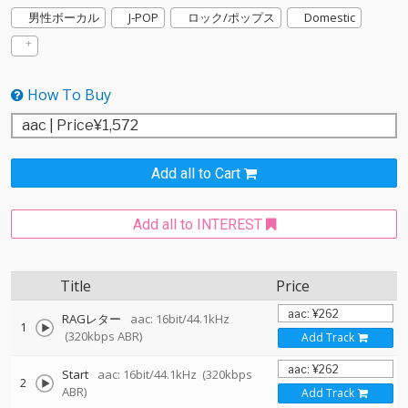
男性ボーカル
J-POP
ロック/ポップス
Domestic
How To Buy
Add all to Cart
Add all to INTEREST
Title
Price
RAGレター
aac: 16bit/44.1kHz
1
(320kbps ABR)
Add Track
Start
aac: 16bit/44.1kHz
(320kbps
2
ABR)
Add Track