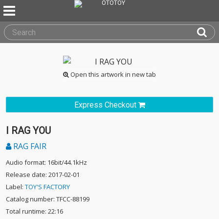
Open this artwork in new tab
Express Checkout
I RAG YOU
RAG FAIR
Audio format: 16bit/44.1kHz
Release date: 2017-02-01
Label:
TOY'S FACTORY
Catalog number: TFCC-88199
Total runtime: 22:16