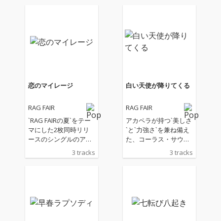
恋のマイレージ
白い天使が降りてくる
RAG FAIR
RAG FAIR
`RAG FAIRの夏`をテー
アカペラが持つ`美しさ
マにした2枚同時リリ
`と`力強さ`を兼ね備え
ースのシングルのアッ
た、コーラス・サウン
パー・サイド。ビー
ドに、シングルでは初
3 tracks
3 tracks
チ・ボーイズ的なハー
の4人のヴォーカルに
モニーを主軸に展開す
よるリードが特徴の、
るジャンプ・ナンバ
ウィンター・ラブ・ソ
ー。カップリングでは
ングを収録した12セン
「LA BAMBA」をレゲ
チCDシングル。
エ風にカバー! (