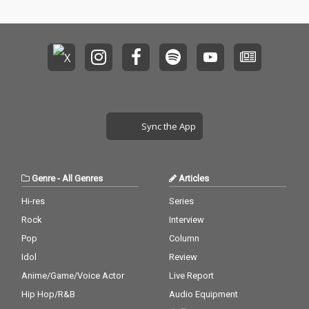
Sync the App
Genre
-
All Genres
Articles
Hi-res
Series
Rock
Interview
Pop
Column
Idol
Review
Anime/Game/Voice Actor
Live Report
Hip Hop/R&B
Audio Equipment