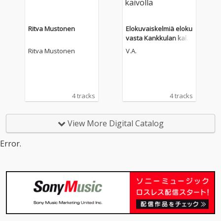
Ritva Mustonen
Elokuvaiskelmiä eloku
vasta Kankkulan kaiv
olla
Ritva Mustonen
V.A.
4 tracks
4 tracks
View More Digital Catalog
Error.