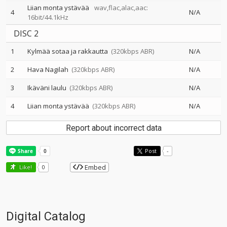
Liian monta ystävää
wav,flac,alac,aac:
4
N/A
16bit/44.1kHz
DISC 2
1
Kylmää sotaa ja rakkautta
(320kbps ABR)
N/A
2
Hava Nagilah
(320kbps ABR)
N/A
3
Ikäväni laulu
(320kbps ABR)
N/A
4
Liian monta ystävää
(320kbps ABR)
N/A
Report about incorrect data
Post
-
Embed
Like!
0
Digital Catalog