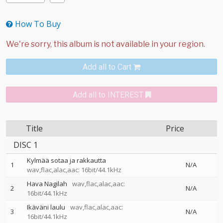
How To Buy
Add all to Cart
Add all to INTEREST
Title
Price
DISC 1
Kylmää sotaa ja rakkautta
1
N/A
wav,flac,alac,aac: 16bit/44.1kHz
Hava Nagilah
wav,flac,alac,aac:
2
N/A
16bit/44.1kHz
Ikäväni laulu
wav,flac,alac,aac:
3
N/A
16bit/44.1kHz