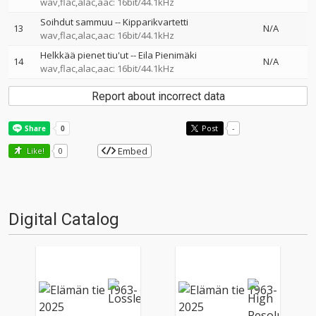
wav,flac,alac,aac: 16bit/44.1kHz
Soihdut sammuu
--
Kipparikvartetti
13
N/A
wav,flac,alac,aac: 16bit/44.1kHz
Helkkää pienet tiu'ut
--
Eila Pienimäki
14
N/A
wav,flac,alac,aac: 16bit/44.1kHz
Report about incorrect data
Post
-
Embed
Like!
0
Digital Catalog