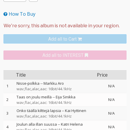
How To Buy
Add all to Cart
Add all to INTEREST
Title
Price
Nisse-polkka
--
Markku Aro
1
N/A
wav,flac,alac,aac: 16bit/44.1kHz
Taas on joulu meillä
--
Eija Sinikka
2
N/A
wav,flac,alac,aac: 16bit/44.1kHz
Onko täällä kilttejä lapsia
--
Kai Hyttinen
3
N/A
wav,flac,alac,aac: 16bit/44.1kHz
Joulun alla illan suussa
--
Katri Helena
4
N/A
wav,flac,alac,aac: 16bit/44.1kHz