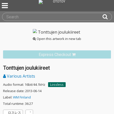
Open this artwork in new tab
Express Checkout
Tonttujen joulukiireet
Various Artists
Audio format: 16bit/44.1kHz
Lossless
Release date: 2013-06-14
Label:
WM Finland
Total runtime: 36:27
ロスレス