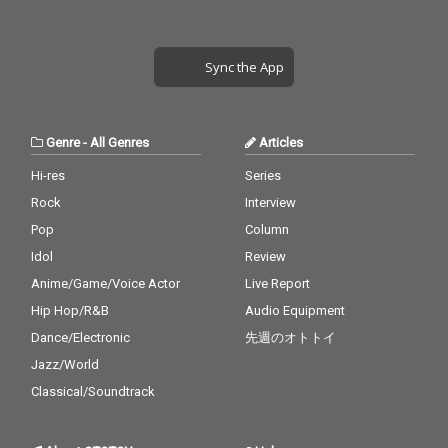
Sync the App
Genre
-
All Genres
Articles
Hi-res
Series
Rock
Interview
Pop
Column
Idol
Review
Anime/Game/Voice Actor
Live Report
Hip Hop/R&B
Audio Equipment
Dance/Electronic
先週のオトトイ
Jazz/World
Classical/Soundtrack