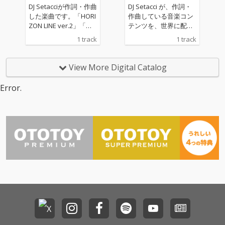
DJ Setacciが作詞・作曲
DJ Setacci が、作詞・
した楽曲です。「HORI
作曲している音楽コン
ZON LINE ver.2」「水
テンツを、世界に配信
平線の彼方へ ver.2」
しています。主なジャ
1 track
1 track
として、配信いたしま
ンルは、House、R&
す。海、大河、大空、
B、Soul、Popなどに
そこに生きる鳥や魚な
なります。
View More Digital Catalog
どの生き物、自然や環
境とともに生きること
Error.
の大切さに、想いを込
めて創りました。