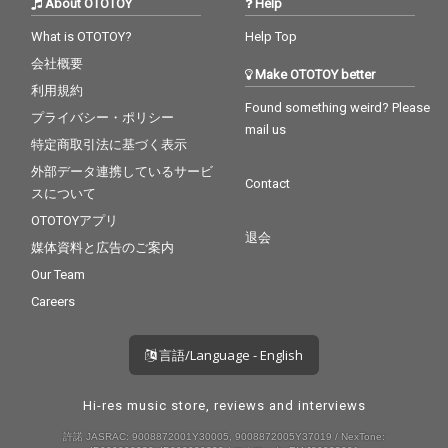
About OTOTOY
Help
What is OTOTOY?
Help Top
会社概要
Make OTOTOY better
利用規約
Found something weird? Please
プライバシー・ポリシー
mail us
特定商取引法に基づく表示
外部データ連携しているサービ
Contact
スについて
OTOTOYアプリ
退会
媒体資料と広告のご案内
Our Team
Careers
言語/Language - English
Hi-res music store, reviews and interviews
許諾 JASRAC: 9008872001Y30005, 9008872005Y37019 / NexTone: