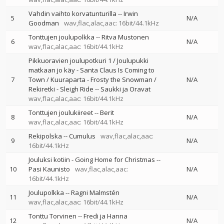
Vahdin vaihto korvatunturilla
--
Irwin
5
N/A
Goodman
wav,flac,alac,aac: 16bit/44.1kHz
Tonttujen joulupolkka
--
Ritva Mustonen
6
N/A
wav,flac,alac,aac: 16bit/44.1kHz
Pikkuoravien joulupotkuri 1 / Joulupukki
matkaan jo käy - Santa Claus Is Coming to
7
Town / Kuuraparta - Frosty the Snowman /
N/A
Rekiretki - Sleigh Ride
--
Saukki ja Oravat
wav,flac,alac,aac: 16bit/44.1kHz
Tonttujen joulukiireet
--
Berit
8
N/A
wav,flac,alac,aac: 16bit/44.1kHz
Rekipolska
--
Cumulus
wav,flac,alac,aac:
9
N/A
16bit/44.1kHz
Jouluksi kotiin - Going Home for Christmas
--
10
Pasi Kaunisto
wav,flac,alac,aac:
N/A
16bit/44.1kHz
Joulupolkka
--
Ragni Malmstén
11
N/A
wav,flac,alac,aac: 16bit/44.1kHz
Tonttu Torvinen
--
Fredi ja Hanna
12
N/A