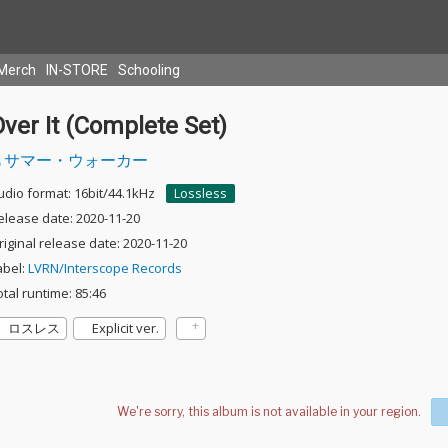
Merch
IN-STORE
Schooling
ver It (Complete Set)
サマー・ウォーカー
udio format: 16bit/44.1kHz
Lossless
elease date: 2020-11-20
riginal release date: 2020-11-20
abel:
LVRN/Interscope Records
otal runtime: 85:46
ロスレス
Explicit ver.