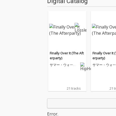
Digital Catalog
Finally Over It (The Aft
Finally Over It 
erparty)
erparty)
サマー・ウォーカ
サマー・ウォー
ー
ー
21 tracks
21 t
Error.