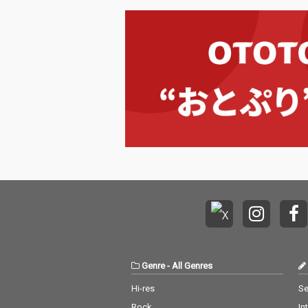
や…
Genre
-
All Genres
Hi-res
Se
Rock
In