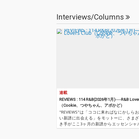
Interviews/Columns
連載
REVIEWS : 114 R&B(2026年1月)──R&B Lover
（Cookie、つやちゃん、アボかど）
"REVIEWS"は「ココに来ればなにかしら
い新譜に出会える」をモットーに、さま
き手がここ3ヶ月の新譜からエッセンシャ
を選びレヴューする本コーナー。今回はR&
紹介ポッセ、R&B Lovers Clubより、Coo