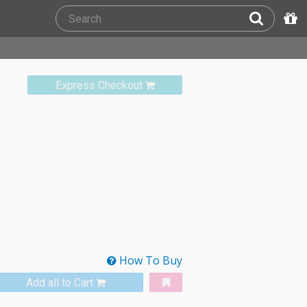
Express Checkout
How To Buy
Add all to Cart