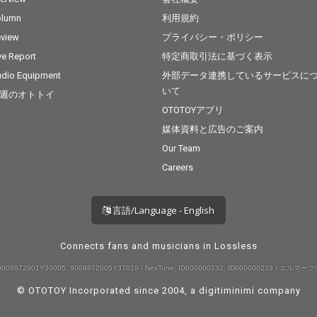
olumn
利用規約
view
プライバシー・ポリシー
ve Report
特定商取引法に基づく表示
dio Equipment
外部データ連携しているサービスに
いて
週のオトトイ
OTOTOYアプリ
媒体資料と広告のご案内
Our Team
Careers
言語/Language - English
Connects fans and musicians in Lossless
008872001Y30005, 9008872005Y37019 / NexTone: ID000000232, ID000000233 / エルマーク:
© OTOTOY Incorporated since 2004, a
digitiminimi
company