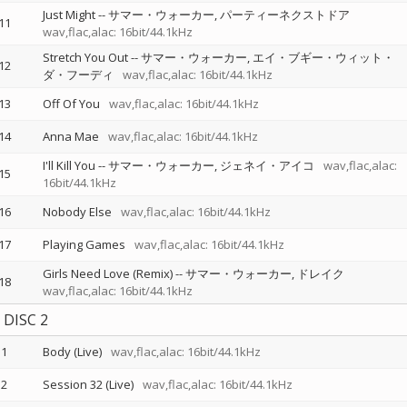
Just Might
--
サマー・ウォーカー
パーティーネクストドア
11
wav,flac,alac: 16bit/44.1kHz
Stretch You Out
--
サマー・ウォーカー
エイ・ブギー・ウィット・
12
ダ・フーディ
wav,flac,alac: 16bit/44.1kHz
13
Off Of You
wav,flac,alac: 16bit/44.1kHz
14
Anna Mae
wav,flac,alac: 16bit/44.1kHz
I'll Kill You
--
サマー・ウォーカー
ジェネイ・アイコ
wav,flac,alac:
15
16bit/44.1kHz
16
Nobody Else
wav,flac,alac: 16bit/44.1kHz
17
Playing Games
wav,flac,alac: 16bit/44.1kHz
Girls Need Love (Remix)
--
サマー・ウォーカー
ドレイク
18
wav,flac,alac: 16bit/44.1kHz
DISC 2
1
Body (Live)
wav,flac,alac: 16bit/44.1kHz
2
Session 32 (Live)
wav,flac,alac: 16bit/44.1kHz