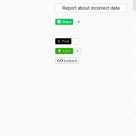
Report about incorrect data
Post
-
Like!
0
Embed