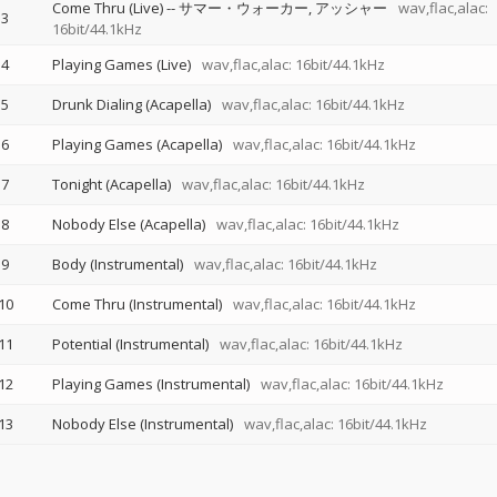
Come Thru (Live)
--
サマー・ウォーカー
アッシャー
wav,flac,alac:
3
16bit/44.1kHz
4
Playing Games (Live)
wav,flac,alac: 16bit/44.1kHz
5
Drunk Dialing (Acapella)
wav,flac,alac: 16bit/44.1kHz
6
Playing Games (Acapella)
wav,flac,alac: 16bit/44.1kHz
7
Tonight (Acapella)
wav,flac,alac: 16bit/44.1kHz
8
Nobody Else (Acapella)
wav,flac,alac: 16bit/44.1kHz
9
Body (Instrumental)
wav,flac,alac: 16bit/44.1kHz
10
Come Thru (Instrumental)
wav,flac,alac: 16bit/44.1kHz
11
Potential (Instrumental)
wav,flac,alac: 16bit/44.1kHz
12
Playing Games (Instrumental)
wav,flac,alac: 16bit/44.1kHz
13
Nobody Else (Instrumental)
wav,flac,alac: 16bit/44.1kHz