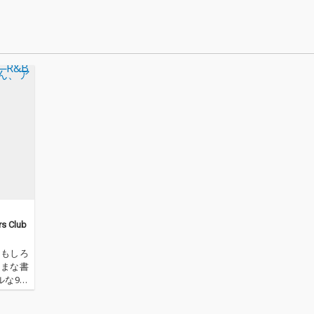
s Club
おもしろ
ざまな書
ルな9枚
B偏愛＆
kie、つ