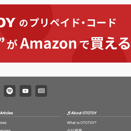
Articles
About OTOTOY
ries
What is OTOTOY?
terview
会社概要