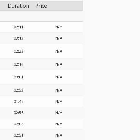
Duration
Price
02:11
N/A
03:13
N/A
02:23
N/A
02:14
N/A
03:01
N/A
02:53
N/A
01:49
N/A
02:56
N/A
02:08
N/A
02:51
N/A