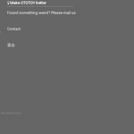
Make OTOTOY better
Found something weird? Please mail us
Contact
つ
退会
 RIAJ80023001