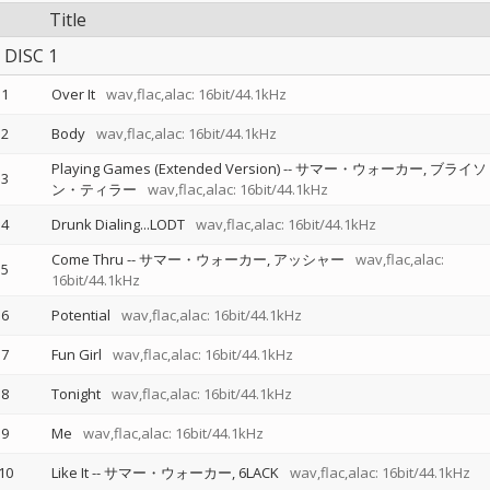
Title
DISC 1
1
Over It
wav,flac,alac: 16bit/44.1kHz
2
Body
wav,flac,alac: 16bit/44.1kHz
Playing Games (Extended Version)
--
サマー・ウォーカー
ブライソ
3
ン・ティラー
wav,flac,alac: 16bit/44.1kHz
4
Drunk Dialing...LODT
wav,flac,alac: 16bit/44.1kHz
Come Thru
--
サマー・ウォーカー
アッシャー
wav,flac,alac:
5
16bit/44.1kHz
6
Potential
wav,flac,alac: 16bit/44.1kHz
7
Fun Girl
wav,flac,alac: 16bit/44.1kHz
8
Tonight
wav,flac,alac: 16bit/44.1kHz
9
Me
wav,flac,alac: 16bit/44.1kHz
10
Like It
--
サマー・ウォーカー
6LACK
wav,flac,alac: 16bit/44.1kHz