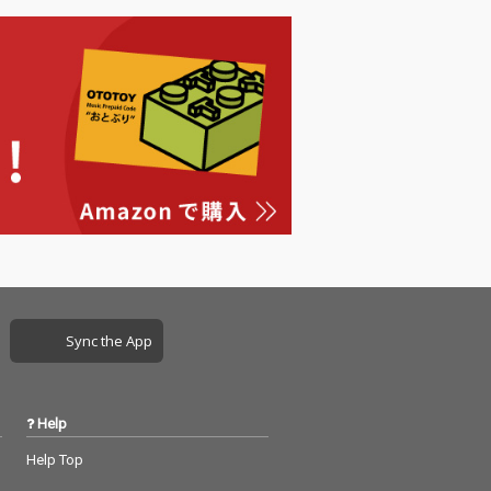
Sync the App
Help
Help Top