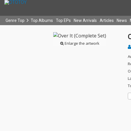
Genre Top
Top Albums
Top EPs
New Arrivals
Articles
News
O
Enlarge the artwork
A
R
O
L
T