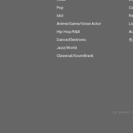
Pop
C
Idol
Re
Anime/Game/Voice Actor
Li
Hip Hop/R&B
Au
Dance/Electronic
先
Jazz/World
Classical/Soundtrack
許諾 JASRAC: 9