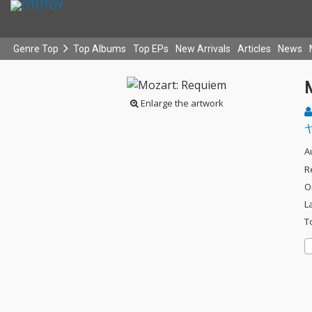
Genre Top
Top Albums
Top EPs
New Arrivals
Articles
News
Enlarge the artwork
A
R
O
L
T