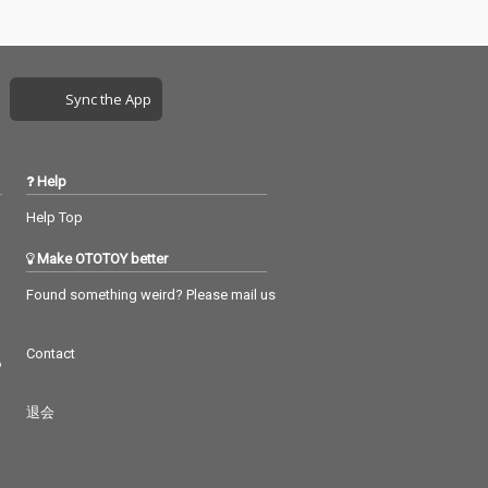
Sync the App
Help
Help Top
Make OTOTOY better
Found something weird? Please mail us
Contact
つ
退会