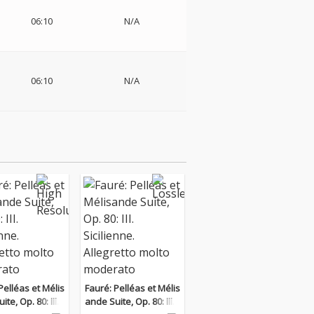
06:10
N/A
06:10
N/A
Pelléas et Mélis
Fauré: Pelléas et Mélis
te, Op. 80: III.
ande Suite, Op. 80: III.