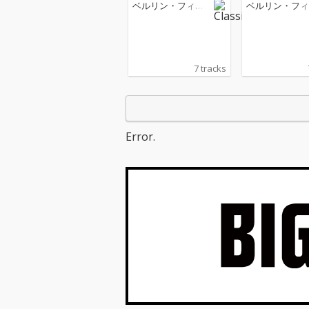
as et Mélisande
as et Mélisand
ベルリン・フィル
ベルリン・フィ
ハーモニー管弦楽
ハーモニー管弦
団
団
7 tracks
Error.