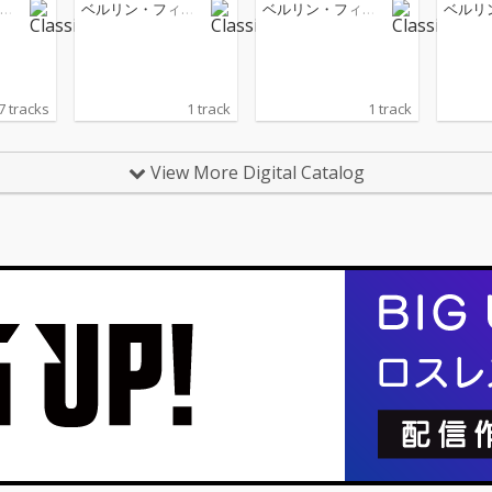
e
egro non troppo
egro non troppo
Sicilie
ル
ベルリン・フィル
ベルリン・フィル
ベルリ
olto m
楽
ハーモニー管弦楽
ハーモニー管弦楽
ハーモ
団
団
団
7 tracks
1 track
1 track
View More Digital Catalog