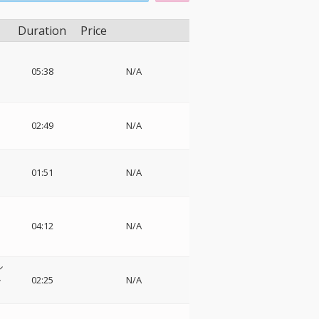
Duration
Price
05:38
N/A
シ
02:49
N/A
ド
01:51
N/A
ョ
04:12
N/A
ル
ル
02:25
N/A
・