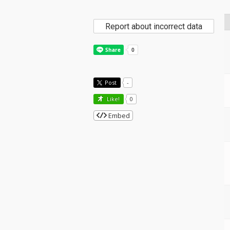
Report about incorrect data
Post
-
Like!
0
Embed