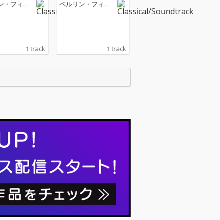
nne. Allegretto m
Sicilienne. Allegretto m
ン・フィル
ベルリン・フィル
oderato
olto moderato
ニー管弦楽
ハーモニー管弦楽
団
1 track
1 track