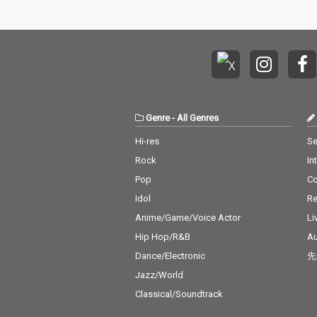
Genre
-
All Genres
Hi-res
Se
Rock
In
Pop
C
Idol
Re
Anime/Game/Voice Actor
Li
Hip Hop/R&B
Au
Dance/Electronic
先
Jazz/World
Classical/Soundtrack