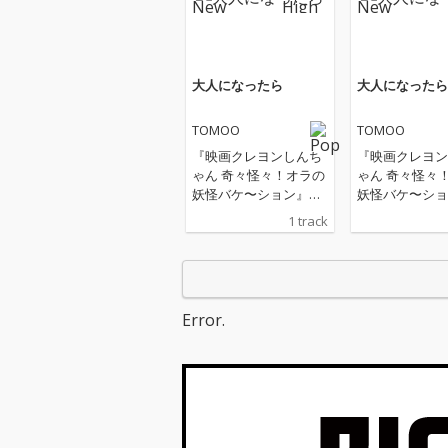
大人になったら
大人になったら
TOMOO
TOMOO
『映画クレヨンしんち
『映画クレヨン
ゃん 奇々怪々！オラの
ゃん 奇々怪々
妖怪バケ〜ション』主
妖怪バケ〜ショ
題歌
題歌
1 track
Error.