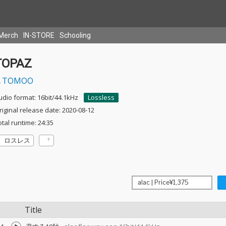
Merch
IN-STORE
Schooling
TOPAZ
TOMOO
udio format: 16bit/44.1kHz
Lossless
riginal release date: 2020-08-12
otal runtime: 24:35
ロスレス
Title