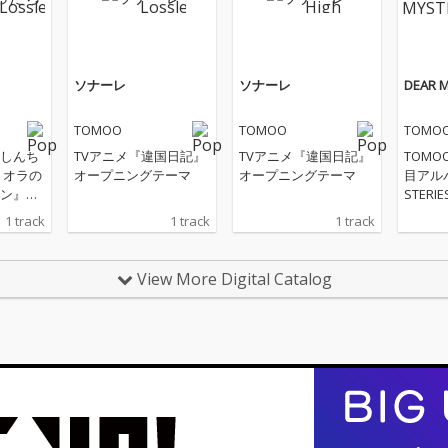
ソナーレ
ソナーレ
DEAR M
TOMOO
TOMOO
TOMO
しんち
TVアニメ『違国日記』
TVアニメ『違国日記』
TOM
！オラの
オープニングテーマ
オープニングテーマ
目アルバ
ン』主
STER
ら約2
1 track
1 track
1 track
ルアル
『アオ
ールエ
View More Digital Catalog
歌であ
ト」や
ラマ『
室』エ
マ「エ
『GLOB
CM曲「
レビ東
ロ活女