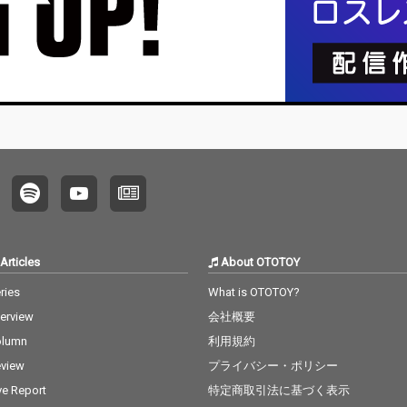
オープ
「あわ
『CITY 
N』エ
歌「LU
録。
Articles
About OTOTOY
ries
What is OTOTOY?
terview
会社概要
olumn
利用規約
view
プライバシー・ポリシー
ve Report
特定商取引法に基づく表示