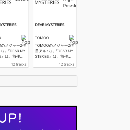
YSTERIES
DEAR MYSTERIES
O
TOMOO
OOのメジャー2作
TOMOOのメジャー2作
ム『DEAR MY
目アルバム『DEAR MY
IES』は、前作か
STERIES』は、前作か
年ぶりとなるフ
ら約2年ぶりとなるフ
12 tracks
12 tracks
バム。TVアニメ
ルアルバム。TVアニメ
のハコ』第2ク
『アオのハコ』第2ク
ンディング主題
ールエンディング主題
る「コントラス
歌である「コントラス
フジテレビ系ド
ト」やフジテレビ系ド
全領域異常解決
ラマ『全領域異常解決
ンディングテー
室』エンディングテー
ンドレス」、
マ「エンドレス」、
AL WORK』TV
『GLOBAL WORK』TV
Present」、テ
CM曲「Present」、テ
京系ドラマ『ソ
レビ東京系ドラマ『ソ
子のススメ4』
ロ活女子のススメ4』