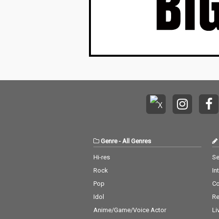
Genre
-
All Genres
Hi-res
Se
Rock
In
Pop
C
Idol
Re
Anime/Game/Voice Actor
Li