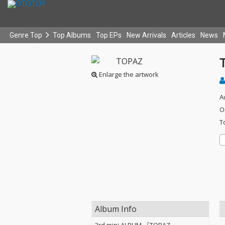
Genre Top
Top Albums
Top EPs
New Arrivals
Articles
News
Enlarge the artwork
A
O
T
Album Info