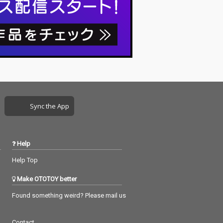
ニングテーマ
オープニングテーマ
いに」、アニメ
「あわいに」、アニメ
THE ANIMATIO
『CITY THE ANIMATIO
ンディング主題
N』エンディング主題
CKY」などを収
歌「LUCKY」などを収
録。
Sync the App
Help
Help Top
Make OTOTOY better
Found something weird? Please mail us
Contact