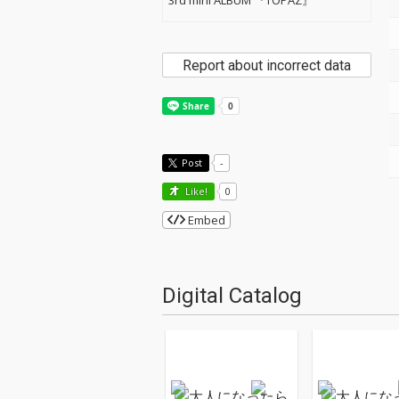
3rd mini ALBUM 『TOPAZ』
Report about incorrect data
Post
-
Like!
0
Embed
Digital Catalog